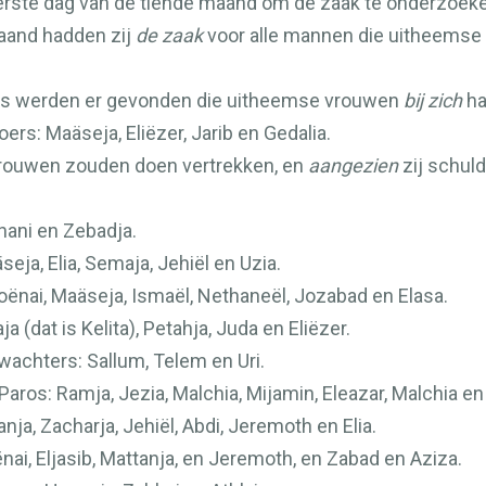
e eerste dag van de tiende maand om de zaak te onderzoek
aand hadden zij
de zaak
voor alle mannen die uitheems
ers werden er gevonden die uitheemse vrouwen
bij zich
ha
ers: Maäseja, Eliëzer, Jarib en Gedalia.
vrouwen zouden doen vertrekken, en
aangezien
zij schul
ani en Zebadja.
ja, Elia, Semaja, Jehiël en Uzia.
ënai, Maäseja, Ismaël, Nethaneël, Jozabad en Elasa.
a (dat is Kelita), Petahja, Juda en Eliëzer.
wachters: Sallum, Telem en Uri.
aros: Ramja, Jezia, Malchia, Mijamin, Eleazar, Malchia en
a, Zacharja, Jehiël, Abdi, Jeremoth en Elia.
ai, Eljasib, Mattanja, en Jeremoth, en Zabad en Aziza.