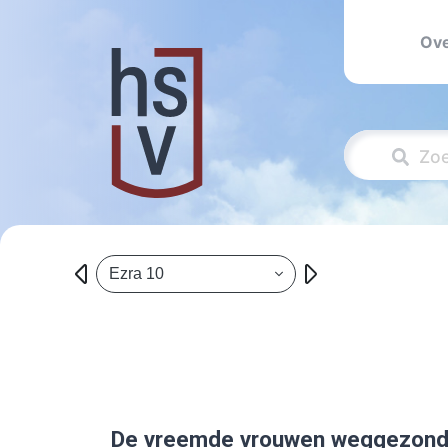
Ove
Ezra 10
De vreemde vrouwen weggezon