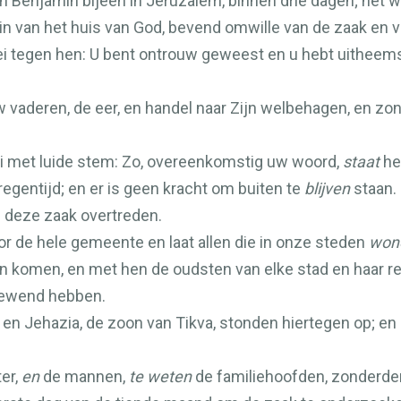
Benjamin bijeen in Jeruzalem, binnen drie dagen; het 
ein van het huis van God, bevend omwille van de zaak en
 zei tegen hen: U bent ontrouw geweest en u hebt uithe
w vaderen, de eer, en handel naar Zijn welbehagen, en zon
 met luide stem: Zo, overeenkomstig uw woord,
staat
he
e regentijd; en er is geen kracht om buiten te
blijven
staan.
n deze zaak overtreden.
r de hele gemeente en laat allen die in onze steden
won
 komen, en met hen de oudsten van elke stad en haar rec
gewend hebben.
 en Jehazia, de zoon van Tikva, stonden hiertegen op; en
ter,
en
de mannen,
te weten
de familiehoofden, zonderden z