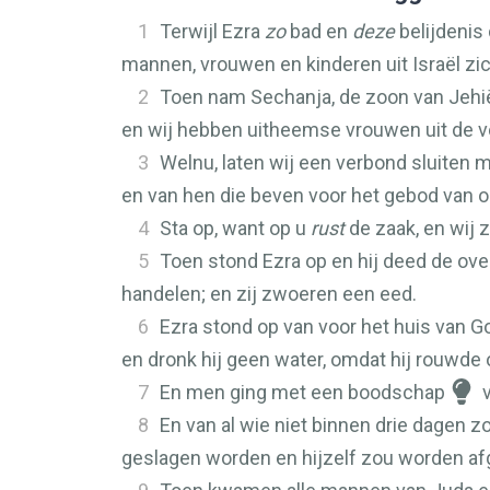
1
Terwijl Ezra
zo
bad en
deze
belijdenis
mannen, vrouwen en kinderen uit Israël zi
2
Toen nam Sechanja, de zoon van Jehië
en wij hebben uitheemse vrouwen uit de v
3
Welnu, laten wij een verbond sluiten 
en van hen die beven voor het gebod van 
4
Sta op, want op u
rust
de zaak, en wij 
5
Toen stond Ezra op en hij deed de ove
handelen; en zij zwoeren een eed.
6
Ezra stond op van voor het huis van Go
en dronk hij geen water, omdat hij rouwde 
7
En men ging met een boodschap
v
8
En van al wie niet binnen drie dagen 
geslagen worden en hijzelf zou worden af