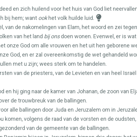
 deed en zich huilend voor het huis van God liet neerval
ch bij hem; want
ook
het volk huilde luid.
l, van de nakomelingen van Elam, het woord en zei tegen
olken van het land
bij ons
doen wonen. Evenwel, er is wat d
met onze God om alle vrouwen en het uit hen geborene we
onze God, en er zal overeenkomstig de wet gehandeld wo
zullen met u zijn; wees sterk om te handelen.
rsten van de priesters, van de Levieten en van heel Isr
d en hij ging naar de kamer van Johanan, de zoon van Elja
over de trouwbreuk van de ballingen.
oor alle ballingen door Juda en Jeruzalem om in Jeruzal
zou komen, volgens de raad van de vorsten en de oudsten,
gezonderd van de gemeente van de ballingen.