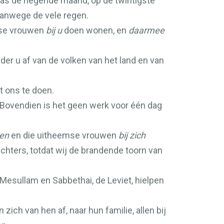
was de negende maand, op de twintigste
 vanwege de vele regen.
emse vrouwen
bij u
doen wonen, en
daarmee
der u af van de volken van het land en van
t ons te doen.
 Bovendien is het geen werk voor één dag
en
en die uitheemse vrouwen
bij zich
hters, totdat wij de brandende toorn van
 Mesullam en Sabbethai, de Leviet, hielpen
ich van hen af, naar hun familie, allen bij