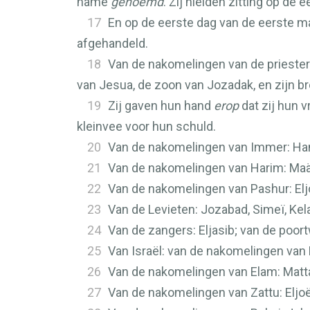
name
genoemd
. Zij hielden zitting op d
17
En op de eerste dag van de eerste m
afgehandeld.
18
Van de nakomelingen van de priest
van Jesua, de zoon van Jozadak, en zijn bro
19
Zij gaven hun hand
erop
dat zij hun 
kleinvee voor hun schuld.
20
Van de nakomelingen van Immer: Han
21
Van de nakomelingen van Harim: Maäse
22
Van de nakomelingen van Pashur: Eljo
23
Van de Levieten: Jozabad, Simeï, Kelaj
24
Van de zangers: Eljasib; van de poort
25
Van Israël: van de nakomelingen van P
26
Van de nakomelingen van Elam: Mattanj
27
Van de nakomelingen van Zattu: Eljoën