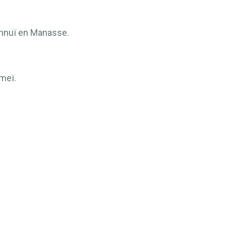
innuï en Manasse.
meï.