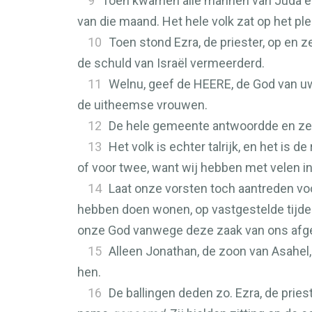
9
Toen kwamen alle mannen van Juda en 
van die maand. Het hele volk zat op het pl
10
Toen stond Ezra, de priester, op en
de schuld van Israël vermeerderd.
11
Welnu, geef de
HEERE
, de God van u
de uitheemse vrouwen.
12
De hele gemeente antwoordde en zei
13
Het volk is echter talrijk, en het is d
of voor twee, want wij hebben met velen i
14
Laat onze vorsten toch aantreden voo
hebben doen wonen, op vastgestelde tijden
onze God vanwege deze zaak van ons af
15
Alleen Jonathan, de zoon van Asahel,
hen.
16
De ballingen deden zo. Ezra, de pries