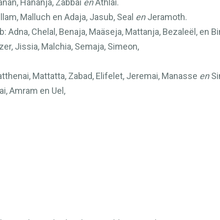
anan, Hananja, Zabbai
en
Athlai.
lam, Malluch en Adaja, Jasub, Seal
en
Jeramoth.
 Adna, Chelal, Benaja, Maäseja, Mattanja, Bezaleël, en B
er, Jissia, Malchia, Semaja, Simeon,
henai, Mattatta, Zabad, Elifelet, Jeremai, Manasse
en
Si
i, Amram en Uel,