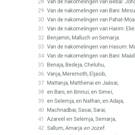
28
Van de nakomelingen van Bebai: Joh
29
Van de nakomelingen van Bani: Mesul
30
Van de nakomelingen van Pahat-Moab:
31
Van de nakomelingen van Harim: Eliëz
32
Benjamin, Malluch
en
Semarja.
33
Van de nakomelingen van Hasum: Matt
34
Van de nakomelingen van Bani: Maäda
35
Benaja, Bedeja, Cheluhu,
36
Vanja, Meremoth, Eljasib,
37
Mattanja, Matthenai en Jaäsai,
38
en Bani, en Binnuï, en Simeï,
39
en Selemja, en Nathan, en Adaja,
40
Machnadbai, Sasai, Sarai,
41
Azareël en Selemja, Semarja,
42
Sallum, Amarja
en
Jozef.