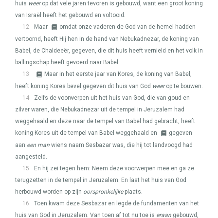
huis
weer
op dat vele jaren tevoren is gebouwd, want een groot koning
van Israël heeft het gebouwd en voltooid.
12
Maar
omdat onze vaderen de God van de hemel hadden
vertoornd, heeft Hij hen in de hand van Nebukadnezar, de koning van
Babel, de Chaldeeër, gegeven, die dit huis heeft vernield en het volk in
ballingschap heeft gevoerd naar Babel.
13
Maar in het eerste jaar van Kores, de koning van Babel,
heeft koning Kores bevel gegeven dit huis van God
weer
op te bouwen.
14
Zelfs de voorwerpen uit het huis van God, die van goud en
zilver waren, die Nebukadnezar uit de tempel in Jeruzalem had
weggehaald en deze naar de tempel van Babel had gebracht, heeft
koning Kores uit de tempel van Babel weggehaald en
gegeven
aan
een man
wiens naam Sesbazar was, die hij tot landvoogd had
aangesteld.
15
En hij zei tegen hem: Neem deze voorwerpen mee en ga ze
terugzetten in de tempel in Jeruzalem. En laat het huis van God
herbouwd worden op zijn
oorspronkelijke
plaats.
16
Toen kwam deze Sesbazar en legde de fundamenten van het
huis van God in Jeruzalem. Van toen af tot nu toe is
eraan
gebouwd,