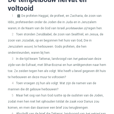
voltooid
1
De profeten Haggaï, de profeet, en Zacharia, de zoon van
Iddo, profeteerden onder de Joden die in Juda en in Jeruzalem
waren; in de Naam van de God van Israël
profeteerden zij
tegen hen.
2
Toen stonden Zerubbabel, de zoon van Sealthiël, en Jesua, de
zoon van Jozadak, op en begonnen het huis van God, Die in
Jeruzalem
woont
, te herbouwen. Gods profeten, die hen
ondersteunden, waren bij hen.
3
In die tijd kwam Tattenai, landvoogd van
het gebied
aan deze
zijde van de Eufraat, met Sthar-Boznai en hun ambtgenoten naar hem
toe. Ze zeiden tegen hen als volgt: Wie heeft u bevel gegeven dit huis
te herbouwen en deze muur te voltooien?
4
Toen vroegen zij hun als volgt: Wat zijn de namen van de
mannen die dit gebouw herbouwen?
5
Maar het oog van hun God rustte op de oudsten van de Joden,
zodat men hen niet liet ophouden totdat de zaak voor Darius zou
komen, en men dan daarover een brief zou terugbrengen.
6
Afschrift van de brief die Tattenai, landvoogd van
het gebied
aan