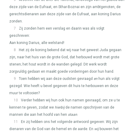
deze zijde van de Eufraat, en Sthar-Boznai en zijn ambtgenoten, de
gerechtsdienaren aan deze zijde van de Eufraat, aan koning Darius
zonden.
7
Zij zonden hem een verslag en daarin was als volgt
geschreven:
Aan koning Darius, alle welstand!
8
Het zij de koning bekend dat wij naar het gewest Juda gegaan
zijn, naar het huis van de grote God, dat herbouwd wordt met grote
stenen; het hout wordt in de wanden gelegd. Dit werk wordt
zorgvuldig gedaan en maakt goede vorderingen door hun hand.
9
Toen hebben wij aan deze oudsten gevraagd
en
hun als volgt
gezegd: Wie heeft u bevel gegeven dit huis te herbouwen en deze
muur te voltooien?
10
Verder hebben wij hun ook hun namen gevraagd, om ze u te
kennen te geven, zodat we
hierbij
de namen opschrijven van de
mannen die aan het hoofd van hen
staan
.
11
En zij hebben ons het volgende antwoord gegeven: Wij zijn
dienaren van de God van de hemel en de aarde. En
wij
bouwen het