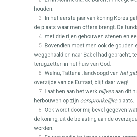
houden:
3
In het eerste jaar van koning Kores ga
de plaats waar men offers brengt. De fundam
4
met drie rijen gehouwen stenen en een
5
Bovendien moet men ook de gouden en 
weggehaald en naar Babel had gebracht, t
terugzetten in het huis van God.
6
Welnu, Tattenai, landvoogd van
het ge
overzijde van de Eufraat, blijf daar weg!
7
Laat hen aan het werk
blijven
aan dit h
herbouwen op zijn
oorspronkelijke
plaats.
8
Ook wordt door mij bevel gegeven wat
de koning, uit de belasting aan de overz
worden.