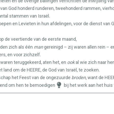
evieten en de overige ballingen verrichtten de inwijding v
huis van God honderd runderen, tweehonderd rammen, vier
aantal stammen van Israël.
roepen en Levieten in hun afdelingen, voor de dienst van
p de veertiende van de eerste maand,
dden zich als één
man
gereinigd – zij waren allen rein – e
ers, en voor zichzelf.
p waren teruggekeerd, aten het, en
ook
al wie zich naar he
et land om de
HEERE
, de God van Israël, te zoeken.
dschap het Feest van de ongezuurde
broden
, want de
HEE
ewend om hen te bemoedigen
bij het werk aan het huis