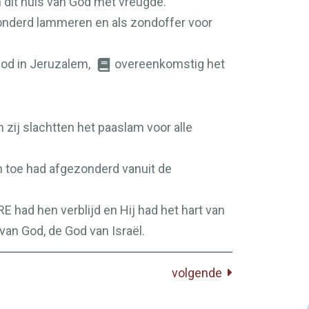
an dit huis van God met vreugde.
honderd lammeren en als zondoffer voor
 God in Jeruzalem,
overeenkomstig het
n zij slachtten het paaslam voor alle
n toe had afgezonderd vanuit de
RE
had hen verblijd en Hij had het hart van
 van God, de God van Israël.
volgende