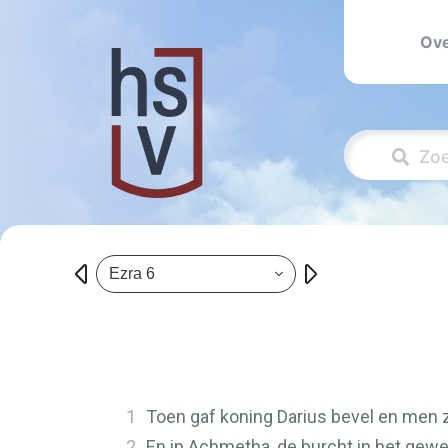
Ove
Ezra 6
1
Toen gaf koning Darius bevel en men zo
2
En in Achmetha, de burcht in het gew