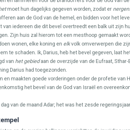
men en lammeren voor de brandoffers voor de God van d
het
moet hun dagelijks gegeven worden, zodat er
nergen
fferen aan de God van de hemel, en bidden voor het leve
van iedereen die dit bevel overtreedt een balk uit zijn h
gen. Zijn huis zal hierom tot een mesthoop gemaakt wor
 doen wonen, elke koning en
elk
volk omverwerpen die zij
lem te schaden. Ik, Darius, heb het bevel gegeven, laat h
ogd van
het gebied
aan de overzijde van de Eufraat, Stha
ning Darius had toegezonden.
en maakten goede vorderingen onder de profetie van Hag
enkomstig het bevel van de God van Israël en overeenkom
e dag van de maand Adar; het was het zesde regeringsjaar
 tempel