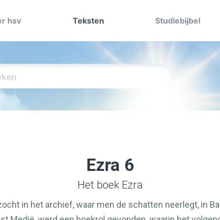
r hsv
Teksten
Studiebijbel
Ezra 6
Het boek Ezra
cht in het archief, waar men de schatten neerlegt, in Ba
est Medië, werd een boekrol gevonden, waarin het volge