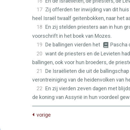
16
En de Israëlieten, de priesters, de L
17
Zij offerden ter inwijding van dit 
heel Israël twaalf geitenbokken, naar het 
18
En zij stelden priesters aan in hun g
voorschrift in het boek van Mozes.
19
De ballingen vierden het
Pascha o
20
want de priesters en de Levieten ha
ballingen, ook voor hun broeders, de priest
21
De Israëlieten die uit de ballingscha
verontreiniging van de heidenvolken van h
22
En zij vierden zeven dagen met blij
de koning van Assyrië in hun voordeel g
vorige