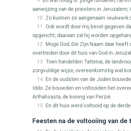
9
En wat nodig is: jonge runderen, ram
aanwijzing van de priesters in Jeruzalem;
10
Zo kunnen ze aangenaam
reukwerk
o
11
Ook wordt door mij bevel gegeven dat 
opgericht; daaraan zal hij worden opgehan
12
Moge God, Die Zijn Naam daar heeft
overtreden door dit huis van God in Jeruza
13
Toen handelden Tattenai, de landvo
zorgvuldige wijze, overeenkomstig wat ko
14
En de oudsten van de Joden bouwden 
Iddo. Ze bouwden en voltooiden het overe
Arthahsasta, de koning van Perzië.
15
En dit huis werd voltooid op de derd
Feesten na de voltooiing van de