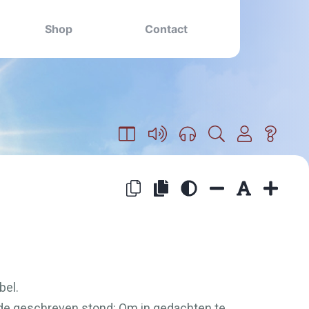
Shop
Contact
bel.
nde geschreven stond: Om in gedachten te