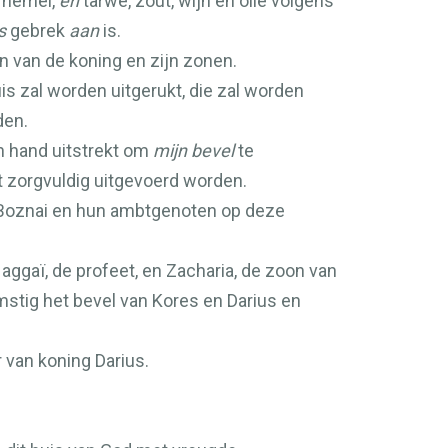
e hemel,
en
tarwe, zout, wijn en olie volgens
s
gebrek
aan
is.
n van de koning en zijn zonen.
uis zal worden uitgerukt, die zal worden
den.
n hand uitstrekt om
mijn bevel
te
et zorgvuldig uitgevoerd worden.
r-Boznai en hun ambtgenoten op deze
gaï, de profeet, en Zacharia, de zoon van
stig het bevel van Kores en Darius en
 van koning Darius.