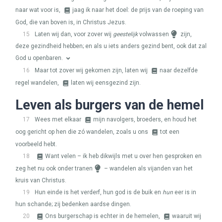
naar wat voor is,
jaag ik naar het doel: de prijs van de roeping van
God, die van boven is, in Christus Jezus.
15
Laten wij dan, voor zover wij
geestelijk
volwassen
zijn,
deze gezindheid hebben; en als u iets anders gezind bent, ook dat zal
God u openbaren.
16
Maar tot zover wij gekomen zijn, laten wij
naar dezelfde
regel wandelen,
laten wij eensgezind zijn.
Leven als burgers van de hemel
17
Wees met elkaar
mijn navolgers, broeders, en houd het
oog gericht op hen die zó wandelen, zoals u ons
tot een
voorbeeld hebt.
18
Want velen – ik heb dikwijls met u over hen gesproken en
zeg het nu ook onder tranen
– wandelen als vijanden van het
kruis van Christus.
19
Hun einde is het verderf, hun god is de buik en
hun
eer is in
hun schande; zij bedenken aardse dingen.
20
Ons burgerschap is echter in de hemelen,
waaruit wij