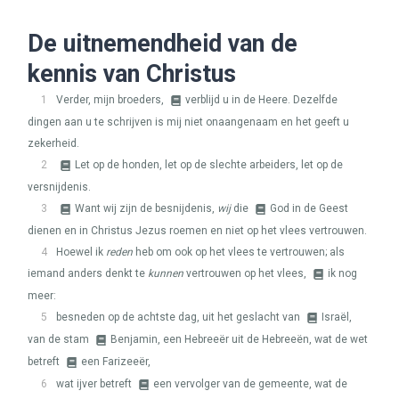
De uitnemendheid van de
kennis van Christus
1
Verder, mijn broeders,
verblijd u in de Heere. Dezelfde
dingen aan u te schrijven is mij niet onaangenaam en het geeft u
zekerheid.
2
Let op de honden, let op de slechte arbeiders, let op de
versnijdenis.
3
Want wij zijn de besnijdenis,
wij
die
God in de Geest
dienen en in Christus Jezus roemen en niet op het vlees vertrouwen.
4
Hoewel ik
reden
heb om ook op het vlees te vertrouwen; als
iemand anders denkt te
kunnen
vertrouwen op het vlees,
ik nog
meer:
5
besneden op de achtste dag, uit het geslacht van
Israël,
van de stam
Benjamin, een Hebreeër uit de Hebreeën, wat de wet
betreft
een Farizeeër,
6
wat ijver betreft
een vervolger van de gemeente, wat de