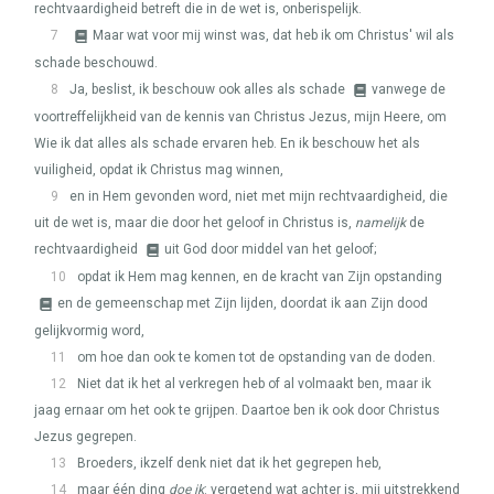
rechtvaardigheid betreft die in de wet is, onberispelijk.
7
Maar wat voor mij winst was, dat heb ik om Christus' wil als
schade beschouwd.
8
Ja, beslist, ik beschouw ook alles als schade
vanwege de
voortreffelijkheid van de kennis van Christus Jezus, mijn Heere, om
Wie ik dat alles als schade ervaren heb. En ik beschouw het als
vuiligheid, opdat ik Christus mag winnen,
9
en in Hem gevonden word, niet met mijn rechtvaardigheid, die
uit de wet is, maar die door het geloof in Christus is,
namelijk
de
rechtvaardigheid
uit God door middel van het geloof;
10
opdat ik Hem mag kennen, en de kracht van Zijn opstanding
en de gemeenschap met Zijn lijden, doordat ik aan Zijn dood
gelijkvormig word,
11
om hoe dan ook te komen tot de opstanding van de doden.
12
Niet dat ik het al verkregen heb of al volmaakt ben, maar ik
jaag ernaar om het ook te grijpen. Daartoe ben ik ook door Christus
Jezus gegrepen.
13
Broeders, ikzelf denk niet dat ik het gegrepen heb,
14
maar één ding
doe ik
: vergetend wat achter is, mij uitstrekkend