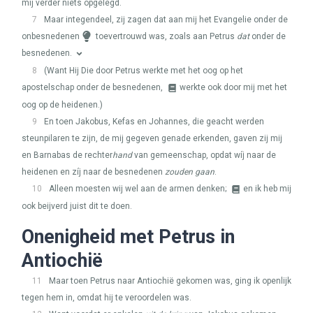
mij verder niets opgelegd.
7
Maar integendeel, zij zagen dat aan mij het Evangelie onder de
onbesnedenen
toevertrouwd was, zoals aan Petrus
dat
onder de
besnedenen.
8
(Want Hij Die door Petrus werkte met het oog op het
apostelschap onder de besnedenen,
werkte ook door mij met het
oog op de heidenen.)
9
En toen Jakobus, Kefas en Johannes, die geacht werden
steunpilaren te zijn, de mij gegeven genade erkenden, gaven zij mij
en Barnabas de rechter
hand
van gemeenschap, opdat wíj naar de
heidenen en zíj naar de besnedenen
zouden gaan
.
10
Alleen moesten wij wel aan de armen denken;
en ik heb mij
ook beijverd juist dit te doen.
Onenigheid met Petrus in
Antiochië
11
Maar toen Petrus naar Antiochië gekomen was, ging ik openlijk
tegen hem in, omdat hij te veroordelen was.