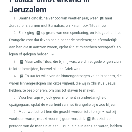
Jeruzalem
1
Daarna ging ik, na verloop van veertien jaar, weer
naar
Jeruzalem, samen met Barnabas, en ik nam ook Titus mee.
2
En ik ging
op grond van een openbaring, en ik legde hun het
Evangelie voor dat ik verkondig onder de heidenen; en afzonderlijk
aan hen die in aanzien waren, opdat ik niet misschien tevergeefs zou
lopen of gelopen hebben.
3
Maar zelfs Titus, die bij mij was, werd niet gedwongen zich
te laten besnijden, hoewel hij een Griek was.
4
En
dat
ter wille van de binnengedrongen valse broeders, die
waren binnengeslopen om onze vrijheid, die wij in Christus Jezus
hebben, te bespioneren, om ons tot slaven te maken.
5
Voor hen zijn wij ook geen moment in onderdanigheid
opzijgegaan, opdat de waarheid van het Evangelie bij u zou blijven.
6
Maar wat betreft hen die geacht werden iets te zijn – wat zij
voorheen waren, maakt voor mij geen verschil;
God ziet de
persoon van de mens niet aan – zij dus die in aanzien waren, hebben