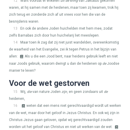
12
Want voordat er enkelen
uit de kring
van Jakobus gekomen
waren, at hij samen met de heidenen; maar toen zij kwamen, trok hij
zich terug en zonderde zich af uit vrees voor hen die van de
besnijdenis waren.
13
En ook de andere Joden huichelden met hem mee, zodat
zelfs Barnabas zich door hun huichelarij liet meeslepen.
14
Maar toen ik zag dat zij niet juist wandelden, overeenkomstig
de waarheid van het Evangelie, zei ik tegen Petrus in het bijzijn van
allen:
Als u die een Jood bent, naar heidens gebruik leeft en niet
naar Joods gebruik, waarom dwingt u dan de heidenen op
de
Joodse
manier te leven?
Voor de wet gestorven
15
Wij,
die
van nature Joden
zijn
, en geen zondaars uit
de
heidenen,
16
weten dat een mens niet gerechtvaardigd wordt uit werken
van de wet, maar door het geloof in Jezus Christus. En ook wij zijn in
Christus Jezus gaan geloven, opdat wij gerechtvaardigd zouden
worden uit het geloof van Christus en niet uit werken van de wet.