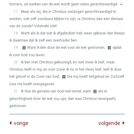
Immers, uit werken van de wet wordt geen vlees gerechtvaardigd.
17
Maar als wij, die in Christus verlangen gerechtvaardigd te
worden, ook zelf zondaars blijken te zijn, is Christus dan een dienaar
van de zonde? Volstrekt niet!
18
Want als ik dat wat ik afgebroken heb, weer opbouw, dan bewijs
ik daarmee dat ik zelf een overtreder ben.
19
Want ik ben door de wet voor de wet gestorven,
opdat
ik voor God zou leven.
20
Ik ben met Christus gekruisigd; en niet meer ik leef, maar
Christus leeft in mij; en voor zover ik nu in het vlees leef, leef ik door
het geloof in de Zoon van God,
Die mij heeft liefgehad en Zichzelf
voor mij heeft overgegeven.
21
Ik doe de genade van God niet teniet; want
als er
gerechtigheid door de wet
zou zijn
, dan was Christus tevergeefs
gestorven.
vorige
volgende