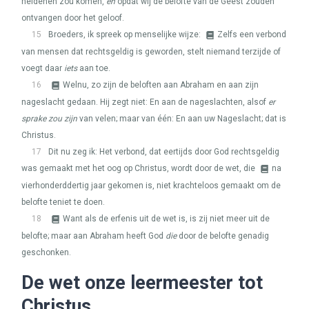
heidenen zou komen,
en
opdat wij de belofte van de Geest zouden
ontvangen door het geloof.
15
Broeders, ik spreek op menselijke wijze:
Zelfs een verbond
van mensen dat rechtsgeldig is geworden, stelt niemand terzijde of
voegt daar
iets
aan toe.
16
Welnu, zo zijn de beloften aan Abraham en aan zijn
nageslacht gedaan. Hij zegt niet: En aan de nageslachten, alsof
er
sprake zou zijn
van velen; maar van één: En aan uw Nageslacht; dat is
Christus.
17
Dit nu zeg ik: Het verbond, dat eertijds door God rechtsgeldig
was gemaakt met het oog op Christus, wordt door de wet, die
na
vierhonderddertig jaar gekomen is, niet krachteloos gemaakt om de
belofte teniet te doen.
18
Want als de erfenis uit de wet is, is zij niet meer uit de
belofte; maar aan Abraham heeft God
die
door de belofte genadig
geschonken.
De wet onze leermeester tot
Christus