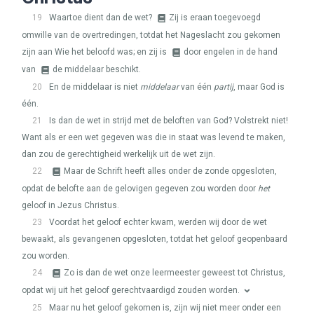
19
Waartoe dient dan de wet?
Zij is eraan toegevoegd
omwille van de overtredingen, totdat het Nageslacht zou gekomen
zijn aan Wie het beloofd was; en zij is
door engelen in de hand
van
de middelaar beschikt.
20
En de middelaar is niet
middelaar
van één
partij
, maar God is
één.
21
Is dan de wet in strijd met de beloften van God? Volstrekt niet!
Want als er een wet gegeven was die in staat was levend te maken,
dan zou de gerechtigheid werkelijk uit de wet zijn.
22
Maar de Schrift heeft alles onder de zonde opgesloten,
opdat de belofte aan de gelovigen gegeven zou worden door
het
geloof in Jezus Christus.
23
Voordat het geloof echter kwam, werden wij door de wet
bewaakt, als gevangenen opgesloten, totdat het geloof geopenbaard
zou worden.
24
Zo is dan de wet onze leermeester geweest tot Christus,
opdat wij uit het geloof gerechtvaardigd zouden worden.
25
Maar nu het geloof gekomen is, zijn wij niet meer onder een