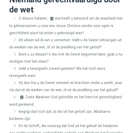
de wet
1
O dwaze Galaten,
wie heeft u betoverd om de waarheid niet
te gehoorzamen;
u
voor wie Jezus Christus eerder voor ogen is
geschilderd
alsof Hij
onder u gekruisigd was?
2
Dit alleen wil ik van u vernemen: Hebt u de Geest ontvangen uit
de werken van de wet, of uit de prediking van het geloof?
3
Bent u zo dwaas? U die met de Geest begonnen bent, gaat u nu
eindigen met het vlees?
4
Hebt u tevergeefs zoveel geleden? Als het toch eens
tevergeefs was!
5
Hij dan Die u de Geest verleent en krachten onder u werkt,
doet
Hij dat
uit de werken van de wet, of uit de prediking van het geloof?
6
Zoals Abraham God geloofde en het hem tot gerechtigheid
werd gerekend.
7
Begrijp dan toch dat zij die uit het geloof zijn, Abrahams
kinderen zijn.
8
En de Schrift, die voorzag dat God uit het geloof de heidenen