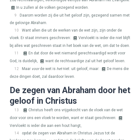
zou rechtvaardigen, verkondigde eertijds aan Abraham het Evangelie:
In u zullen al de volken gezegend worden.
9
Daarom worden zij die uit het geloof zijn, gezegend samen met
de gelovige Abraham.
10
Want allen die uit de werken van de wet zijn, zijn onder de
vloek. Er staat immers geschreven:
Vervloekt is ieder die niet blijft
bij alles wat geschreven staat in het boek van de wet, om dat te doen.
11
En dat door de wet niemand gerechtvaardigd wordt voor
God, is duidelijk,
want de rechtvaardige zal uit het geloof leven.
12
Maar
voor
de wet is
het
niet: uit geloof, maar:
De mens die
deze dingen doet, zal daardoor leven.
De zegen van Abraham door het
geloof in Christus
13
Christus heeft ons vrijgekocht van de vloek van de wet
door voor ons een vloek te worden, want er staat geschreven:
Vervloekt is ieder die aan een hout hangt,
14
opdat de zegen van Abraham in Christus Jezus tot de