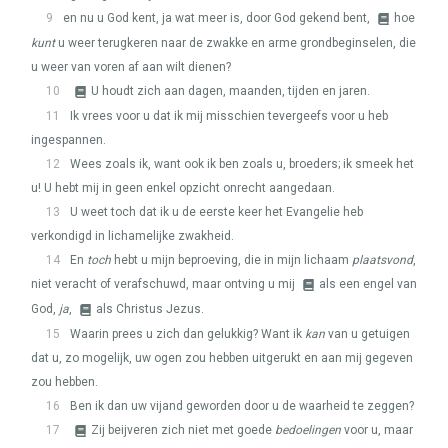
9
en nu u God kent, ja wat meer is, door God gekend bent,
hoe
kunt
u weer terugkeren naar de zwakke en arme grondbeginselen, die
u weer van voren af aan wilt dienen?
10
U houdt zich aan dagen, maanden, tijden en jaren.
11
Ik vrees voor u dat ik mij misschien tevergeefs voor u heb
ingespannen.
12
Wees zoals ik, want ook ik ben zoals u, broeders; ik smeek het
u! U hebt mij in geen enkel opzicht onrecht aangedaan.
13
U weet toch dat ik u de eerste keer het Evangelie heb
verkondigd in lichamelijke zwakheid.
14
En
toch
hebt u mijn beproeving, die in mijn lichaam
plaatsvond
,
niet veracht of verafschuwd, maar ontving u mij
als een engel van
God,
ja
,
als Christus Jezus.
15
Waarin prees u zich dan gelukkig? Want ik
kan
van u getuigen
dat u, zo mogelijk, uw ogen zou hebben uitgerukt en aan mij gegeven
zou hebben.
16
Ben ik dan uw vijand geworden door u de waarheid te zeggen?
17
Zij beijveren zich niet met goede
bedoelingen
voor u, maar