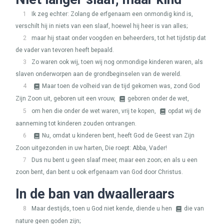
1
Ik zeg echter: Zolang de erfgenaam een onmondig kind is,
verschilt hij in niets van een slaaf, hoewel hij heer is van alles;
2
maar hij staat onder voogden en beheerders, tot het tijdstip dat
de vader van tevoren heeft bepaald.
3
Zo waren ook wij, toen wij nog onmondige kinderen waren, als
slaven onderworpen aan de grondbeginselen van de wereld.
4
Maar toen de volheid van de tijd gekomen was, zond God
Zijn Zoon uit, geboren uit een vrouw,
geboren onder de wet,
5
om hen die onder de wet waren, vrij te kopen,
opdat wij de
aanneming tot kinderen zouden ontvangen.
6
Nu, omdat u kinderen bent, heeft God de Geest van Zijn
Zoon uitgezonden in uw harten, Die roept: Abba, Vader!
7
Dus nu bent u geen slaaf meer, maar een zoon; en als u een
zoon bent, dan bent u ook erfgenaam van God door Christus.
In de ban van dwaalleraars
8
Maar destijds, toen u God niet kende, diende u hen
die van
nature geen goden zijn;