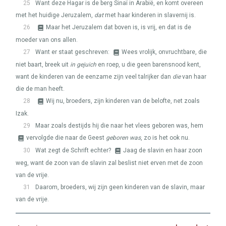
25
Want deze Hagar is de berg Sinaï in Arabië, en komt overeen
met het huidige Jeruzalem,
dat
met haar kinderen in slavernij is.
26
Maar het Jeruzalem dat boven is, is vrij, en dat is de
moeder van ons allen.
27
Want er staat geschreven:
Wees vrolijk, onvruchtbare, die
niet baart, breek uit
in gejuich
en roep, u die geen barensnood kent,
want de kinderen van de eenzame zijn veel talrijker dan
die
van haar
die de man heeft.
28
Wij nu, broeders, zijn kinderen van de belofte, net zoals
Izak.
29
Maar zoals destijds hij die naar het vlees geboren was, hem
vervolgde die naar de Geest
geboren was
, zo is het ook nu.
30
Wat zegt de Schrift echter?
Jaag de slavin en haar zoon
weg, want de zoon van de slavin zal beslist niet erven met de zoon
van de vrije.
31
Daarom, broeders, wij zijn geen kinderen van de slavin, maar
van de vrije.