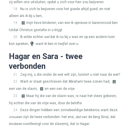
zij willen ons uitsluiten, opdat u zich voor hen zou beijveren.
18
Nu is zich te beijveren voor het goede altijd goed, en niet
alleen als ik bij u ben,
19
mijn lieve kinderen, van wie ik opnieuw in barensnood ben
totdat Christus gestalte in u krijgt.
20
Ik wilde echter
wel
dat ik nu bij u was en op een andere toon
kon spreken,
want ik ben in twijfel over u.
Hagar en Sara - twee
verbonden
21
Zeg mij, u die onder de wet wilt zijn, luistert u niet naar de wet?
22
Want er staat geschreven dat Abraham twee zonen had,
een van de slavin,
en een van de vrije.
23
Maar hij die van de slavin was, is naar het vlees geboren,
hij echter die van de vrije was, door de belofte.
24
Deze dingen hebben een zinnebeeldige betekenis; want deze
vrouwen
zijn de twee verbonden: het ene,
dat
van de berg Sinaï, dat
kinderen
voortbrengt voor de slavernij, dat is Hagar.