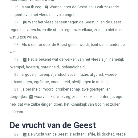
16
Maar ik zeg:
Wandel door de Geest en u zult zeker de
begeerte van het vlees niet volbrengen.
17
Want het vlees begeert tegen de Geest in, en de Geest
tegen het vlees in; en die staan tegenover elkaar, zodat u niet doet
wat u zou willen.
18
Als u echter door de Geest geleid wordt, bent u niet onder de
wet.
19
Het is bekend wat de werken van het vlees zijn, namelijk
overspel, hoererij, onreinheid, losbandigheid,
20
afgoderij, toverij, vijandschappen, ruzie, afgunst, woede-
uitbarstingen, egoïsme, onenigheid, afwijkingen in de leer,
21
jaloersheid, moord, dronkenschap, zwelgpartijen, en
dergelijke;
waarvan ik u voorzeg, zoals ik ook al eerder gezegd
heb, dat wie zulke dingen doen, het Koninkrijk van God niet zullen
beërven.
De vrucht van de Geest
22
De vrucht van de Geest is echter: liefde, blijdschap, vrede,