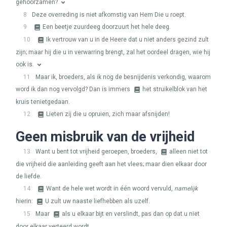
gehoorzamen?
8
Deze overreding is niet afkomstig van Hem Die u roept.
9
Een beetje zuurdeeg doorzuurt het hele deeg.
10
Ik vertrouw van u in de Heere dat u niet anders gezind zult
zijn; maar hij die u in verwarring brengt, zal het oordeel dragen, wie hij
ook is.
11
Maar ik, broeders, als ik nog de besnijdenis verkondig, waarom
word ik dan nog vervolgd? Dan is immers
het struikelblok van het
kruis tenietgedaan.
12
Lieten zij die u opruien, zich maar afsnijden!
Geen misbruik van de vrijheid
13
Want u bent tot vrijheid geroepen, broeders,
alleen niet tot
die vrijheid die aanleiding geeft aan het vlees; maar dien elkaar door
de liefde.
14
Want de hele wet wordt in één woord vervuld,
namelijk
hierin:
U zult uw naaste liefhebben als uzelf.
15
Maar
als u elkaar bijt en verslindt, pas dan op dat u niet
door elkaar verteerd wordt.