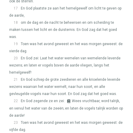
ook de sterren.
17
En God plaatste ze aan het hemelgewelf om licht te geven op
de aarde,
18
om de dag en de nacht te beheersen en om scheiding te
maken tussen het licht en de duisternis. En God zag dat het goed
was.
19
Toen was het avond geweest en het was morgen geweest: de
vierde dag.
20
En God zei: Laat het water wemelen van wemelende levende
wezens; en laten er vogels boven de aarde vliegen, langs het
hemelgewelf!
21
En God schiep de grote zeedieren en alle krioelende levende
wezens waarvan het water wemelt, naar hun soort, en alle
gevleugelde vogels naar hun soort. En God zag dat het goed was.
22
En God zegende ze en zei:
Wees vruchtbaar, word talrijk,
en vervul het water van de zeeën; en laten de vogels talrijk worden op
de aarde!
23
Toen was het avond geweest en het was morgen geweest: de
vijfde dag.