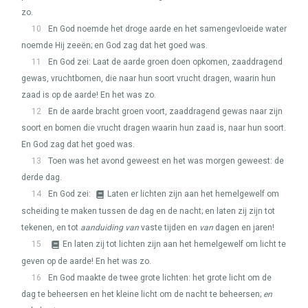
zo.
10
En God noemde het droge aarde en het samengevloeide water
noemde Hij zeeën; en God zag dat het goed was.
11
En God zei: Laat de aarde groen doen opkomen, zaaddragend
gewas, vruchtbomen, die naar hun soort vrucht dragen, waarin hun
zaad is op de aarde! En het was zo.
12
En de aarde bracht groen voort, zaaddragend gewas naar zijn
soort en bomen die vrucht dragen waarin hun zaad is, naar hun soort.
En God zag dat het goed was.
13
Toen was het avond geweest en het was morgen geweest: de
derde dag.
14
En God zei:
Laten er lichten zijn aan het hemelgewelf om
scheiding te maken tussen de dag en de nacht; en laten zij zijn tot
tekenen, en tot
aanduiding van
vaste tijden en
van
dagen en jaren!
15
En laten zij tot lichten zijn aan het hemelgewelf om licht te
geven op de aarde! En het was zo.
16
En God maakte de twee grote lichten: het grote licht om de
dag te beheersen en het kleine licht om de nacht te beheersen;
en