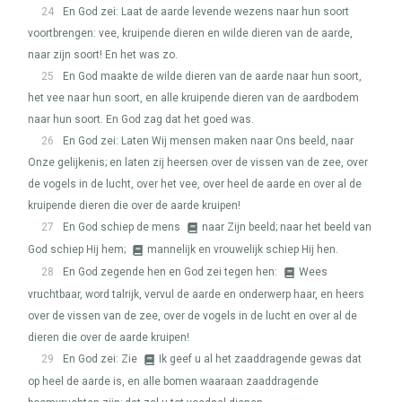
24
En God zei: Laat de aarde levende wezens naar hun soort
voortbrengen: vee, kruipende dieren en wilde dieren van de aarde,
naar zijn soort! En het was zo.
25
En God maakte de wilde dieren van de aarde naar hun soort,
het vee naar hun soort, en alle kruipende dieren van de aardbodem
naar hun soort. En God zag dat het goed was.
26
En God zei: Laten Wij mensen maken naar Ons beeld, naar
Onze gelijkenis; en laten zij heersen over de vissen van de zee, over
de vogels in de lucht, over het vee, over heel de aarde en over al de
kruipende dieren die over de aarde kruipen!
27
En God schiep de mens
naar Zijn beeld; naar het beeld van
God schiep Hij hem;
mannelijk en vrouwelijk schiep Hij hen.
28
En God zegende hen en God zei tegen hen:
Wees
vruchtbaar, word talrijk, vervul de aarde en onderwerp haar, en heers
over de vissen van de zee, over de vogels in de lucht en over al de
dieren die over de aarde kruipen!
29
En God zei: Zie
Ik geef u al het zaaddragende gewas dat
op heel de aarde is, en alle bomen waaraan zaaddragende