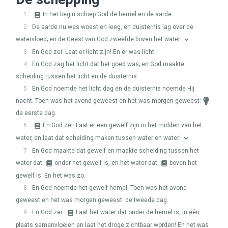
1
In het begin schiep God de hemel en de aarde.
2
De aarde nu was woest en leeg, en duisternis lag over de
watervloed; en de Geest van God zweefde boven het water.
3
En God zei: Laat er licht zijn! En er was licht.
4
En God zag het licht dat het goed was; en God maakte
scheiding tussen het licht en de duisternis.
5
En God noemde het licht dag en de duisternis noemde Hij
nacht. Toen was het avond geweest en het was morgen geweest:
de eerste dag.
6
En God zei: Laat er een gewelf zijn in het midden van het
water, en laat dat scheiding maken tussen water en water!
7
En God maakte dat gewelf en maakte scheiding tussen het
water dat
onder het gewelf is, en het water dat
boven het
gewelf is. En het was zo.
8
En God noemde het gewelf hemel. Toen was het avond
geweest en het was morgen geweest: de tweede dag.
9
En God zei:
Laat het water dat onder de hemel is, in één
plaats samenvloeien en laat het droge zichtbaar worden! En het was