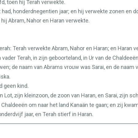
d, toen hij Terah verwekte.
t had, honderdnegentien jaar; en hij verwekte zonen en d
n hij Abram, Nahor en Haran verwekte.
Terah: Terah verwekte Abram, Nahor en Haran; en Haran v
 vader Terah, in zijn geboorteland, in Ur van de Chaldeeën
wen; de naam van Abrams vrouw was Sarai, en de naam
iska.
d geen kind.
 Lot, zijn kleinzoon, de zoon van Haran, en Sarai, zijn s
de Chaldeeën om naar het land Kanaän te gaan; en zij kwa
erdvijf jaar, en Terah stierf in Haran.