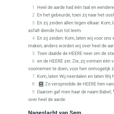
1
Heel de aarde had één taal en eender
2
En het gebeurde, toen zij naar het oost
3
En zij zeiden allen tegen elkaar: Kom,
asfalt diende hun tot leem.
4
En zij zeiden: Kom, laten wij voor on
maken, anders worden wij over heel de aar
5
Toen daalde de
HEERE
neer om de sta
6
en de
HEERE
zei: Zie, zij vormen één v
voornemen te doen, voor hen onmogelijk zi
7
Kom, laten Wij neerdalen en laten Wij h
8
Zo verspreidde de
HEERE
hen vand
9
Daarom gaf men haar de naam Babel;
over heel de aarde.
Nageslacht van Sem