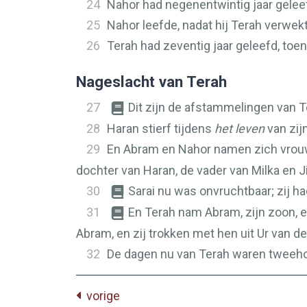
24
Nahor had negenentwintig jaar geleef
25
Nahor leefde, nadat hij Terah verwek
26
Terah had zeventig jaar geleefd, toe
Nageslacht van Terah
27
Dit zijn de afstammelingen van 
28
Haran stierf tijdens
het leven
van zijn
29
En Abram en Nahor namen zich vrou
dochter van Haran, de vader van Milka en J
30
Sarai nu was onvruchtbaar; zij ha
31
En Terah nam Abram, zijn zoon, en
Abram, en zij trokken met hen uit Ur van 
32
De dagen nu van Terah waren tweehond
vorige