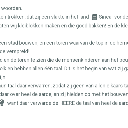
e woorden.
en trokken, dat zij een vlakte in het land
Sinear vonde
 laten wij kleiblokken maken en die goed bakken! En de kl
s een stad bouwen, en een toren waarvan de top in de heme
de verspreid!
d en de toren te zien die de mensenkinderen aan het bo
olk en hebben allen één taal. Dit is het begin van wat zij g
jn.
un taal daar verwarren, zodat zij geen van allen elkaars ta
aar over heel de aarde, en zij hielden op met het bouwen
want daar verwarde de
HEERE
de taal van heel de aar