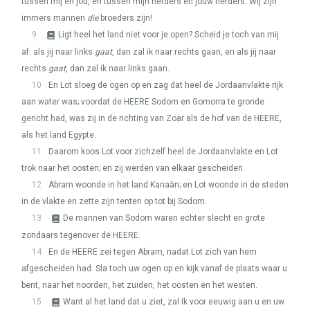
tussen mij en jou, en tussen mijn herders en jouw herders. Wij zijn
immers mannen
die
broeders zijn!
9
Ligt heel het land niet voor je open? Scheid je toch van mij
af: als jij naar links
gaat
, dan zal ik naar rechts gaan, en als jij naar
rechts
gaat
, dan zal ik naar links gaan.
10
En Lot sloeg de ogen op en zag dat heel de Jordaanvlakte rijk
aan water was; voordat de
HEERE
Sodom en Gomorra te gronde
gericht had, was zij in de richting van Zoar als de hof van de
HEERE
,
als het land Egypte.
11
Daarom koos Lot voor zichzelf heel de Jordaanvlakte en Lot
trok naar het oosten; en zij werden van elkaar gescheiden.
12
Abram woonde in het land Kanaän; en Lot woonde in de steden
in de vlakte en zette zijn tenten op tot bij Sodom.
13
De mannen van Sodom waren echter slecht en grote
zondaars tegenover de
HEERE
.
14
En de
HEERE
zei tegen Abram, nadat Lot zich van hem
afgescheiden had: Sla toch uw ogen op en kijk vanaf de plaats waar u
bent, naar het noorden, het zuiden, het oosten en het westen.
15
Want al het land dat u ziet, zal Ik voor eeuwig aan u en uw