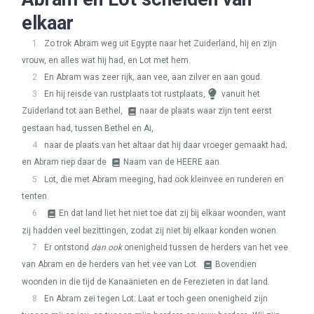
elkaar
1
Zo trok Abram weg uit Egypte naar het Zuiderland, hij en zijn
vrouw, en alles wat hij had, en Lot met hem.
2
En Abram was zeer rijk, aan vee, aan zilver en aan goud.
3
En hij reisde van rustplaats tot rustplaats,
vanuit het
Zuiderland tot aan Bethel,
naar de plaats waar zijn tent eerst
gestaan had, tussen Bethel en Ai,
4
naar de plaats van het altaar dat hij daar vroeger gemaakt had;
en Abram riep daar de
Naam van de
HEERE
aan.
5
Lot, die met Abram meeging, had ook kleinvee en runderen en
tenten.
6
En dat land liet het niet toe dat zij bij elkaar woonden, want
zij hadden veel bezittingen, zodat zij niet bij elkaar konden wonen.
7
Er ontstond
dan ook
onenigheid tussen de herders van het vee
van Abram en de herders van het vee van Lot.
Bovendien
woonden in die tijd de Kanaänieten en de Ferezieten in dat land.
8
En Abram zei tegen Lot: Laat er toch geen onenigheid zijn