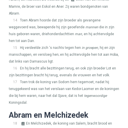
Mamre, de broer van Eskol en Aner. Zij waren bondgenoten van
Abram.
14
Toen Abram hoorde dat zijn broeder als gevangene
weggevoerd was, bewapende hij zijn geoefende
mannen
die in zijn
huis geboren waren, driehonderdachttien
man
, en hij achtervolgde
hen tot aan Dan.
15
Hij verdeelde zich 's nachts tegen hen
in groepen
, hij en zijn
manschappen, en versloeg hen; en hij achtervolgde hen tot aan Hoba,
dat links van Damascus ligt.
16
En hij bracht alle bezittingen terug, en ook zijn broeder Lot en
zijn bezittingen bracht hij terug, evenals de vrouwen en het volk.
17
Toen trok de koning van Sodom hem tegemoet, nadat hij
teruggekeerd was van het verslaan van Kedor-Laomer en de koningen
die bij hem waren, naar het dal Sjave, dat is het
tegenwoordige
Koningsdal.
Abram en Melchizedek
18
En Melchizedek, de koning van Salem, bracht brood en