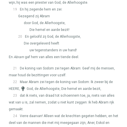
wijn; hij was een priester van God, de Allerhoogste.
19
En hij zegende hem en zei:
Gezegend zij Abram
door God, de Allerhoogste,
Die hemel en aarde bezit!
20
En geloofd zij God, de Allerhoogste,
Die overgeleverd heeft
uw tegenstanders in uw hand!
En
Abram
gaf hem van alles een tiende deel.
21
De koning van Sodom zei tegen Abram: Geef mij de mensen,
maar houd de bezittingen voor uzelf.
22
Maar Abram zei tegen de koning van Sodom: Ik zweer bij de
HEERE
,
God, de Allerhoogste, Die hemel en aarde bezit,
23
dat ik niets, van draad tot schoenriem toe, ja, niets van alles
wat van u is, zal nemen, zodat u niet kunt zeggen: Ik heb Abram rijk
gemaakt.
24
Verre daarvan! Alleen wat de knechten gegeten hebben, en het
deel van de mannen die met mij meegegaan zijn, Aner, Eskol en