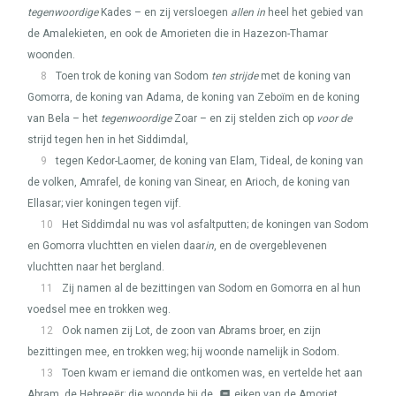
tegenwoordige
Kades – en zij versloegen
allen in
heel het gebied van
de Amalekieten, en ook de Amorieten die in Hazezon-Thamar
woonden.
8
Toen trok de koning van Sodom
ten strijde
met de koning van
Gomorra, de koning van Adama, de koning van Zeboïm en de koning
van Bela – het
tegenwoordige
Zoar – en zij stelden zich op
voor de
strijd tegen hen in het Siddimdal,
9
tegen Kedor-Laomer, de koning van Elam, Tideal, de koning van
de volken, Amrafel, de koning van Sinear, en Arioch, de koning van
Ellasar; vier koningen tegen vijf.
10
Het Siddimdal nu was vol asfaltputten; de koningen van Sodom
en Gomorra vluchtten en vielen daar
in
, en de overgeblevenen
vluchtten naar het bergland.
11
Zij namen al de bezittingen van Sodom en Gomorra en al hun
voedsel mee en trokken weg.
12
Ook namen zij Lot, de zoon van Abrams broer, en zijn
bezittingen mee, en trokken weg; hij woonde namelijk in Sodom.
13
Toen kwam er iemand die ontkomen was, en vertelde het aan
Abram, de Hebreeër; die woonde bij de
eiken van de Amoriet