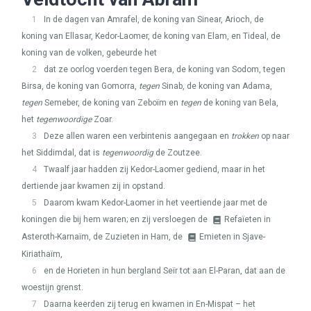
1
In de dagen van Amrafel, de koning van Sinear, Arioch, de
koning van Ellasar, Kedor-Laomer, de koning van Elam, en Tideal, de
koning van de volken, gebeurde het
2
dat ze oorlog voerden tegen Bera, de koning van Sodom, tegen
Birsa, de koning van Gomorra,
tegen
Sinab, de koning van Adama,
tegen
Semeber, de koning van Zeboïm en
tegen
de koning van Bela,
het
tegenwoordige
Zoar.
3
Deze allen waren een verbintenis aangegaan en
trokken
op naar
het Siddimdal, dat is
tegenwoordig
de Zoutzee.
4
Twaalf jaar hadden zij Kedor-Laomer gediend, maar in het
dertiende jaar kwamen zij in opstand.
5
Daarom kwam Kedor-Laomer in het veertiende jaar met de
koningen die bij hem waren; en zij versloegen de
Refaïeten in
Asteroth-Karnaïm, de Zuzieten in Ham, de
Emieten in Sjave-
Kiriathaïm,
6
en de Horieten in hun bergland Seïr tot aan El-Paran, dat aan de
woestijn grenst.
7
Daarna keerden zij terug en kwamen in En-Mispat – het