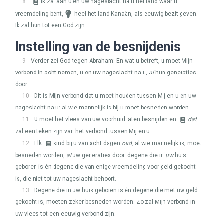
8
Ik zal aan u en uw nageslacht na u het land waar u
vreemdeling bent,
heel het land Kanaän, als eeuwig bezit geven.
Ik zal hun tot een God zijn.
Instelling van de besnijdenis
9
Verder zei God tegen Abraham: En wat u betreft, u moet Mijn
verbond in acht nemen, u en uw nageslacht na u,
al
hun generaties
door.
10
Dit is Mijn verbond dat u moet houden tussen Mij en u en uw
nageslacht na u: al wie mannelijk is bij u moet besneden worden.
11
U moet het vlees van uw voorhuid laten besnijden en
dat
zal een teken zijn van het verbond tussen Mij en u.
12
Elk
kind bij u van acht dagen
oud
, al wie mannelijk is, moet
besneden worden,
al
uw generaties door: degene die in
uw
huis
geboren is én degene die van enige vreemdeling voor geld gekocht
is, die niet tot uw nageslacht behoort.
13
Degene die in uw huis geboren is én degene die met uw geld
gekocht is, moeten zeker besneden worden. Zo zal Mijn verbond in
uw vlees tot een eeuwig verbond zijn.