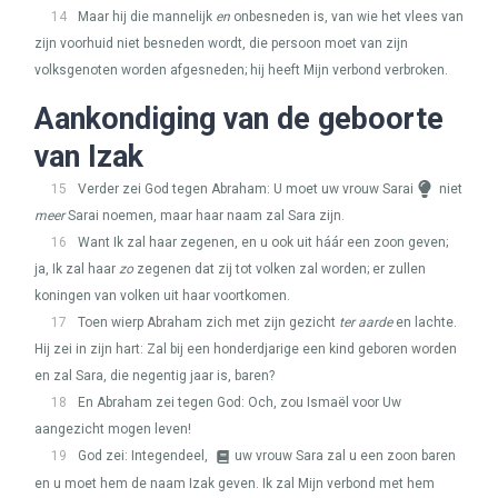
14
Maar hij die mannelijk
en
onbesneden is, van wie het vlees van
zijn voorhuid niet besneden wordt, die persoon moet van zijn
volksgenoten worden afgesneden; hij heeft Mijn verbond verbroken.
Aankondiging van de geboorte
van Izak
15
Verder zei God tegen Abraham: U moet uw vrouw Sarai
niet
meer
Sarai noemen, maar haar naam zal Sara zijn.
16
Want Ik zal haar zegenen, en u ook uit háár een zoon geven;
ja, Ik zal haar
zo
zegenen dat zij tot volken zal worden; er zullen
koningen van volken uit haar voortkomen.
17
Toen wierp Abraham zich met zijn gezicht
ter aarde
en lachte.
Hij zei in zijn hart: Zal bij een honderdjarige een kind geboren worden
en zal Sara, die negentig jaar is, baren?
18
En Abraham zei tegen God: Och, zou Ismaël voor Uw
aangezicht mogen leven!
19
God zei: Integendeel,
uw vrouw Sara zal u een zoon baren
en u moet hem de naam Izak geven. Ik zal Mijn verbond met hem