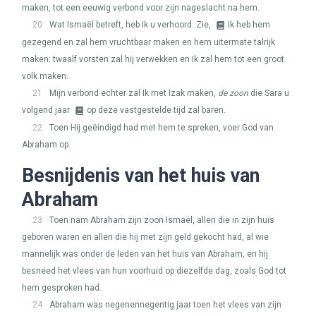
maken, tot een eeuwig verbond voor zijn nageslacht na hem.
20
Wat Ismaël betreft, heb Ik u verhoord. Zie,
Ik heb hem
gezegend en zal hem vruchtbaar maken en hem uitermate talrijk
maken: twaalf vorsten zal hij verwekken en Ik zal hem tot een groot
volk maken.
21
Mijn verbond echter zal Ik met Izak maken,
de zoon
die Sara u
volgend jaar
op deze vastgestelde tijd zal baren.
22
Toen Hij geëindigd had met hem te spreken, voer God van
Abraham op.
Besnijdenis van het huis van
Abraham
23
Toen nam Abraham zijn zoon Ismaël, allen die in zijn huis
geboren waren en allen die hij met zijn geld gekocht had, al wie
mannelijk was onder de leden van het huis van Abraham, en hij
besneed het vlees van hun voorhuid op diezelfde dag, zoals God tot
hem gesproken had.
24
Abraham was negenennegentig jaar toen het vlees van zijn