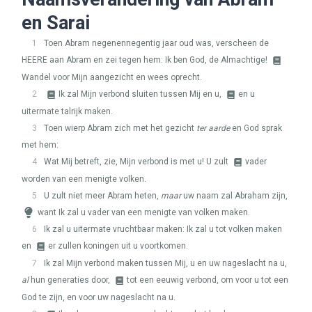
en Sarai
1
Toen Abram negenennegentig jaar oud was, verscheen de
HEERE
aan Abram en zei tegen hem: Ik ben God, de Almachtige!
Wandel voor Mijn aangezicht en wees oprecht.
2
Ik zal Mijn verbond sluiten tussen Mij en u,
en u
uitermate talrijk maken.
3
Toen wierp Abram zich met het gezicht
ter aarde
en God sprak
met hem:
4
Wat Mij betreft, zie, Mijn verbond is met u! U zult
vader
worden van een menigte volken.
5
U zult niet meer Abram heten,
maar
uw naam zal Abraham zijn,
want Ik zal u vader van een menigte van volken maken.
6
Ik zal u uitermate vruchtbaar maken: Ik zal u tot volken maken
en
er zullen koningen uit u voortkomen.
7
Ik zal Mijn verbond maken tussen Mij, u en uw nageslacht na u,
al
hun generaties door,
tot een eeuwig verbond, om voor u tot een
God te zijn, en voor uw nageslacht na u.