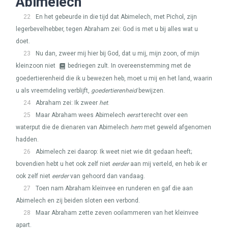
Abimelech
22
En het gebeurde in die tijd dat Abimelech, met Pichol, zijn
legerbevelhebber, tegen Abraham zei: God is met u bij alles wat u
doet.
23
Nu dan, zweer mij hier bij God, dat u mij, mijn zoon, of mijn
kleinzoon niet
bedriegen zult. In overeenstemming met de
goedertierenheid die ik u bewezen heb, moet u mij en het land, waarin
u als vreemdeling verblijft,
goedertierenheid
bewijzen.
24
Abraham zei: Ik zweer
het
.
25
Maar Abraham wees Abimelech
eerst
terecht over een
waterput die de dienaren van Abimelech
hem
met geweld afgenomen
hadden.
26
Abimelech zei daarop: Ik weet niet wie dit gedaan heeft;
bovendien hebt u het ook zelf niet
eerder
aan mij verteld, en heb ik er
ook zelf niet
eerder
van gehoord dan vandaag.
27
Toen nam Abraham kleinvee en runderen en gaf die aan
Abimelech en zij beiden sloten een verbond.
28
Maar Abraham zette zeven ooilammeren van het kleinvee
apart.