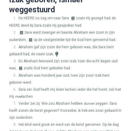
weggestuurd
1
De
HEERE
nu zag om naar Sara
zoals Hij gezegd had; de
HEERE
deed bij Sara zoals Hij gesproken had.
2
Sara werd zwanger en baarde Abraham een zoon in zijn
ouderdom,
op de vastgestelde tijd die God hem genoemd had.
3
Abraham gaf zijn zoon die hem geboren was, die Sara hem
gebaard had, de naam Izak.
4
En Abraham besneed zijn zoon Izak, toen die acht dagen oud
was,
zoals God hem geboden had.
5
Abraham was honderd jaar oud, toen zijn zoon Izak hem
geboren werd.
6
Sara zei: God heeft mij doen lachen; ieder die het hoort, zal met
mij
mee
lachen.
7
Verder zei zij: Wie zou Abraham hebben
durven
zeggen: Sara
heeft zonen de borst gegeven? Voorzeker, ik heb een zoon gebaard in
zijn ouderdom.
8
Het kind werd groot en werd van de borst genomen. Op de dag