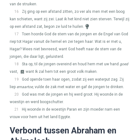
van de struiken.
16
Zij ging op een afstand zitten, zo ver als men met een boog
kan schieten, want zij zei: Laat ik het kind niet zien sterven. Terwijl zij
op een afstand zat, begon ze luid te huilen.
17
Toen hoorde God de stem van de jongen en de Engel van God
riep tot Hagar vanuit de hemel en zei tegen haar: Wat is er met u,
Hagar? Wees niet bevreesd, want God heeft naar de stem van de
jongen, die daar ligt, geluisterd.
18
Sta op, til de jongen overeind en houd hem met uw hand
goed
vast,
want Ik zal hem tot een groot volk maken.
19
God opende toen haar ogen, zodat zij een waterput zag. Zij
liep
ernaartoe
, vulde de zak met water en gaf de jongen te drinken.
20
God was met de jongen en hij werd groot. Hij woonde in de
woestijn en werd boogschutter.
21
Hij woonde in de woestijn Paran en zijn moeder nam een
vrouw voor hem uit het land Egypte.
Verbond tussen Abraham en