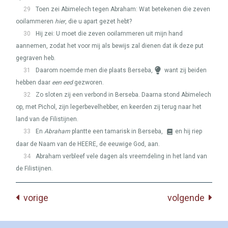
29
Toen zei Abimelech tegen Abraham: Wat betekenen die zeven
ooilammeren
hier
, die u apart gezet hebt?
30
Hij zei: U moet die zeven ooilammeren uit mijn hand
aannemen, zodat het voor mij als bewijs zal dienen dat ik deze put
gegraven heb.
31
Daarom noemde men die plaats Berseba,
want zij beiden
hebben daar
een eed
gezworen.
32
Zo sloten zij een verbond in Berseba. Daarna stond Abimelech
op, met Pichol, zijn legerbevelhebber, en keerden zij terug naar het
land van de Filistijnen.
33
En
Abraham
plantte een tamarisk in Berseba,
en hij riep
daar de Naam van de
HEERE
, de eeuwige God, aan.
34
Abraham verbleef vele dagen als vreemdeling in het land van
de Filistijnen.
vorige
volgende