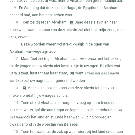
dat Izak van de borst af was, richtte Abraham een grote maaltijd aan.
9
En Sara zag dat de zoon die Hagar, de Egyptische, Abraham
gebaard had, aan het spotlachen was.
10
Toen zei zij tegen Abraham:
Jaag deze slavin en haar
zoon weg, want de zoon van deze slavin zal niet met mijn zoon, met
Izak, erven.
11
Deze woorden waren volstrekt kwalijk in de ogen van
Abraham, vanwege zijn zoon.
12
Maar God zei tegen Abraham: Laat
deze zaak
met betrekking
tot de jongen en uw slavin niet kwalijk zijn in uw ogen. Bij alles wat
Sara u zegt, luister naar haar stem,
want
alleen het nageslacht
van Izak zal uw nageslacht genoemd worden.
13
Maar Ik zal ook de zoon van deze slavin tot een volk
maken, omdat hij uw nageslacht is.
14
Toen stond Abraham 's morgens vroeg op, nam brood en een
zak met water, gaf die aan Hagar en legde die op haar schouder.
Hij
gaf haar
ook het kind en stuurde haar weg. Zij ging op weg en
dwaalde rond in de woestijn van Berseba.
15
Toen het water uit de zak op was, wierp zij het kind onder een