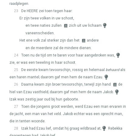
raadplegen.
23
De
HEERE
zei toen tegen haar:
Er zijn twee volken in uw schoot,
en twee naties zullen
zich uit uw lichaam
vaneenscheiden.
Het ene volk zal sterker zijn dan het
andere
en de meerdere zal de mindere dienen.
24
Toen nu de tijd om te baren voor haar aangebroken was,
zie, er was een tweeling in haar schoot.
25
De eerste kwam tevoorschijn, rossig en helemaal
behaard
als
een haren mantel; daarom gaf men hem de naam Ezau.
26
Daarna kwam zijn broer tevoorschijn, terwijl zijn hand
de
hiel van Ezau vasthield; daarom gaf men hem de naam Jakob.
Izak was zestig jaar oud bij hun geboorte.
27
Toen die jongens groot werden, werd Ezau een man ervaren in
de jacht, een man van het veld. Jakob echter was een oprecht man,
die in tenten woonde.
28
Izak had Ezau lief, omdat hij graag wildbraad at;
Rebekka
daarentegen had Jakob lief.