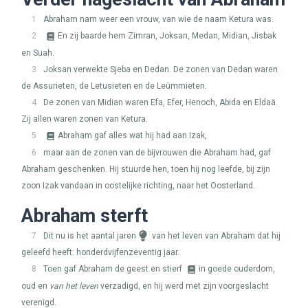
1
Abraham nam weer een vrouw, van wie de naam Ketura was.
2
En zij baarde hem Zimran, Joksan, Medan, Midian, Jisbak
en Suah.
3
Joksan verwekte Sjeba en Dedan. De zonen van Dedan waren
de Assurieten, de Letusieten en de Leümmieten.
4
De zonen van Midian waren Efa, Efer, Henoch, Abida en Eldaä.
Zij allen waren zonen van Ketura.
5
Abraham gaf alles wat hij had aan Izak,
6
maar aan de zonen van de bijvrouwen die Abraham had, gaf
Abraham geschenken. Hij stuurde hen, toen hij nog leefde, bij zijn
zoon Izak vandaan in oostelijke richting, naar het Oosterland.
Abraham sterft
7
Dit nu is het aantal jaren
van het leven van Abraham dat hij
geleefd heeft: honderdvijfenzeventig jaar.
8
Toen gaf Abraham de geest en stierf
in goede ouderdom,
oud en
van het leven
verzadigd, en hij werd met zijn voorgeslacht
verenigd.