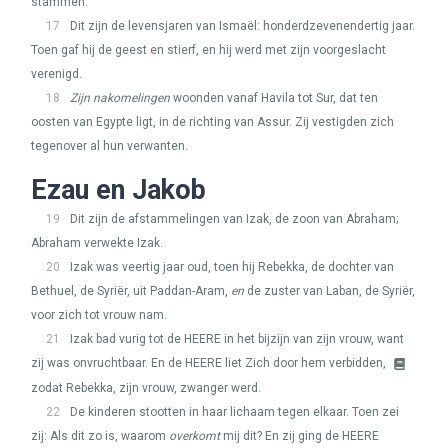
stammen.
17
Dit zijn de levensjaren van Ismaël: honderdzevenendertig jaar.
Toen gaf hij de geest en stierf, en hij werd met zijn voorgeslacht
verenigd.
18
Zijn nakomelingen
woonden vanaf Havila tot Sur, dat ten
oosten van Egypte ligt, in de richting van Assur. Zij vestigden zich
tegenover al hun verwanten.
Ezau en Jakob
19
Dit zijn de afstammelingen van Izak, de zoon van Abraham;
Abraham verwekte Izak.
20
Izak was veertig jaar oud, toen hij Rebekka, de dochter van
Bethuel, de Syriër, uit Paddan-Aram,
en
de zuster van Laban, de Syriër,
voor zich tot vrouw nam.
21
Izak bad vurig tot de
HEERE
in het bijzijn van zijn vrouw, want
zij was onvruchtbaar. En de
HEERE
liet Zich door hem verbidden,
zodat Rebekka, zijn vrouw, zwanger werd.
22
De kinderen stootten in haar lichaam tegen elkaar. Toen zei
zij: Als dit zo is, waarom
overkomt
mij dit? En zij ging de
HEERE