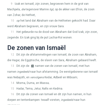
9
Izak en Ismaël, zijn zonen, begroeven hem in de grot van
Machpela,
die
tegenover Mamre
ligt
, op de akker van Efron, de zoon
van Zohar, de Hethiet,
10
op
het land dat Abraham van de Hethieten gekocht had. Daar
werd Abraham begraven, en zijn vrouw Sara.
11
Het gebeurde na de dood van Abraham dat God Izak, zijn zoon,
zegende. En Izak ging bij de put Lachai-Roï wonen.
De zonen van Ismaël
12
Dit zijn de afstammelingen van Ismaël, de zoon van Abraham,
die Hagar, de Egyptische, de slavin van Sara, Abraham gebaard heeft.
13
Dit zijn de
namen van de zonen van Ismaël, met hun
namen
ingedeeld
naar hun afstamming. De eerstgeborene van Ismaël
was Nebajoth, en
vervolgens
Kedar, Adbeël en Mibsam;
14
Misma, Duma, en Massa;
15
Hadar, Tema, Jetur, Nafis en Kedma.
16
Dit zijn de zonen van Ismaël en dit zijn hun namen, in hun
dorpen en tentenkampen: twaalf vorsten,
ingedeeld
naar hun