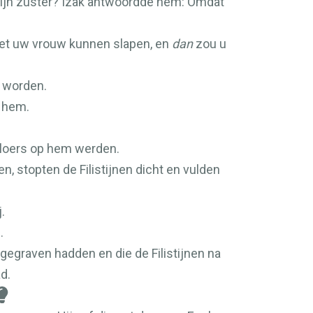
s mijn zuster? Izak antwoordde hem: Omdat
met uw vrouw kunnen slapen, en
dan
zou u
d worden.
 hem.
jaloers op hem werden.
n, stopten de Filistijnen dicht en vulden
.
.
m gegraven hadden en die de Filistijnen na
d.