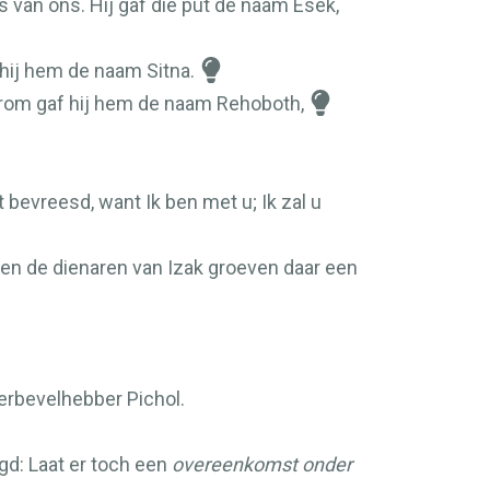
 van ons. Hij gaf die put de naam Esek,
hij hem de naam Sitna.
aarom gaf hij hem de naam Rehoboth,
bevreesd, want Ik ben met u; Ik zal u
p en de dienaren van Izak groeven daar een
erbevelhebber Pichol.
d: Laat er toch een
overeenkomst onder