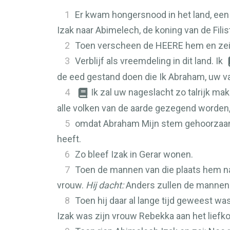
1
Er kwam hongersnood in het land, een
Izak naar Abimelech, de koning van de Filist
2
Toen verscheen de
HEERE
hem en zei:
3
Verblijf als vreemdeling in dit land. Ik
de eed gestand doen die Ik Abraham, uw v
4
Ik zal uw nageslacht zo talrijk m
alle volken van de aarde gezegend worden
5
omdat Abraham Mijn stem gehoorzaamd
heeft.
6
Zo bleef Izak in Gerar wonen.
7
Toen de mannen van die plaats hem naa
vrouw.
Hij dacht:
Anders zullen de mannen 
8
Toen hij daar al lange tijd geweest was
Izak was zijn vrouw Rebekka aan het liefk