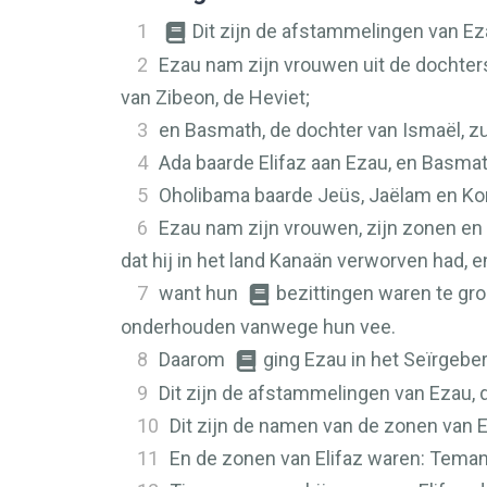
1
Dit zijn de afstammelingen van Ez
2
Ezau nam zijn vrouwen uit de dochters
van Zibeon, de Heviet;
3
en Basmath, de dochter van Ismaël, z
4
Ada baarde Elifaz aan Ezau, en Basma
5
Oholibama baarde Jeüs, Jaëlam en Kor
6
Ezau nam zijn vrouwen, zijn zonen en 
dat hij in het land Kanaän verworven had, 
7
want hun
bezittingen waren te gro
onderhouden vanwege hun vee.
8
Daarom
ging Ezau in het Seïrgebe
9
Dit zijn de afstammelingen van Ezau, 
10
Dit zijn de namen van de zonen van E
11
En de zonen van Elifaz waren: Teman