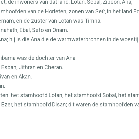
iet, de inwoners van dat land: Lotan, Sobal, Zibeon, Ana,
tamhoofden van de Horieten, zonen van Seïr, in het land 
emam, en de zuster van Lotan was Timna.
anahath, Ebal, Sefo en Onam.
Ana; hij is die Ana die de warmwaterbronnen in de woestijn
olibama was de dochter van Ana.
 Esban, Jithran en Cheran.
aävan en Akan.
an.
eten: het stamhoofd Lotan, het stamhoofd Sobal, het st
Ezer, het stamhoofd Disan; dit waren de stamhoofden v