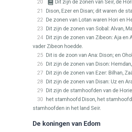
20
Dit zijn de zonen van Seïr, de Hor
21
Dison, Ezer en Disan; dit waren de s
22
De zonen van Lotan waren Hori en H
23
Dit zijn de zonen van Sobal: Alvan, M
24
Dit zijn de zonen van Zibeon: Aja en 
vader Zibeon hoedde.
25
Dit is de zoon van Ana: Dison; en Oh
26
Dit zijn de zonen van Dison: Hemdan,
27
Dit zijn de zonen van Ezer: Bilhan, Z
28
Dit zijn de zonen van Disan: Uz en Ar
29
Dit zijn de stamhoofden van de Hori
30
het stamhoofd Dison, het stamhoofd 
stamhoofden in het land Seïr.
De koningen van Edom