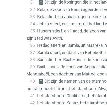
31
Dit zijn de koningen die in het l
32
Bela, de zoon van Beor, regeerde in 
33
Bela stierf, en Jobab regeerde in zij
34
Jobab stierf, en Husam, uit het land 
35
Husam stierf, en Hadad, de zoon van 
zijn stad was Avith.
36
Hadad stierf en Samla, uit Masreka, re
37
Samla stierf, en Saul, van Rehoboth aan
38
Saul stierf en Baäl-Hanan, de zoon va
39
Baäl-Hanan, de zoon van Achbor, stie
Mehetabeël, een dochter van Matred, doch
40
Dit zijn de namen van de stamho
het stamhoofd Timna, het stamhoofd Alva,
41
het stamhoofd Oholibama, het stamh
42
het stamhoofd Kenaz, het stamhoofd