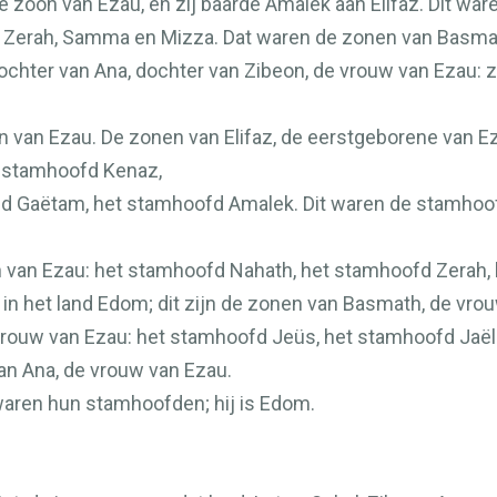
e zoon van Ezau, en zij baarde Amalek aan Elifaz. Dit wa
h, Zerah, Samma en Mizza. Dat waren de zonen van Basma
ochter van Ana, dochter van Zibeon, de vrouw van Ezau: z
n van Ezau. De zonen van Elifaz, de eerstgeborene van E
 stamhoofd Kenaz,
 Gaëtam, het stamhoofd Amalek. Dit waren de stamhoofde
oon van Ezau: het stamhoofd Nahath, het stamhoofd Zera
 in het land Edom; dit zijn de zonen van Basmath, de vro
 vrouw van Ezau: het stamhoofd Jeüs, het stamhoofd Jaë
n Ana, de vrouw van Ezau.
 waren hun stamhoofden; hij is Edom.