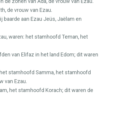
ren de zonen van Ada, de vrouw van Ezau.
th, de vrouw van Ezau.
ij baarde aan Ezau Jeüs, Jaëlam en
zau, waren: het stamhoofd Teman, het
n van Elifaz in het land Edom; dit waren
h, het stamhoofd Samma, het stamhoofd
uw van Ezau.
lam, het stamhoofd Korach; dit waren de