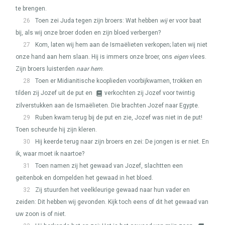
te brengen.
26
Toen zei Juda tegen zijn broers: Wat hebben
wij
er voor baat
bij, als wij onze broer doden en zijn bloed verbergen?
27
Kom, laten wij hem aan de Ismaëlieten verkopen; laten wij niet
onze hand aan hem slaan. Hij is immers onze broer, ons
eigen
vlees.
Zijn broers luisterden
naar hem
.
28
Toen er Midianitische kooplieden voorbijkwamen, trokken en
tilden zij Jozef uit de put en
verkochten zij Jozef voor twintig
zilverstukken aan de Ismaëlieten. Die brachten Jozef naar Egypte.
29
Ruben kwam terug bij de put en zie, Jozef was niet in de put!
Toen scheurde hij zijn kleren.
30
Hij keerde terug naar zijn broers en zei: De jongen is er niet. En
ik, waar moet ik naartoe?
31
Toen namen zij het gewaad van Jozef, slachtten een
geitenbok en dompelden het gewaad in het bloed.
32
Zij stuurden het veelkleurige gewaad naar hun vader en
zeiden: Dit hebben wij gevonden. Kijk toch eens of dit het gewaad van
uw zoon is of niet.