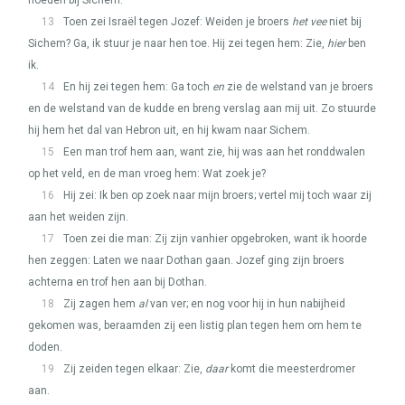
hoeden bij Sichem.
13
Toen zei Israël tegen Jozef: Weiden je broers
het vee
niet bij
Sichem? Ga, ik stuur je naar hen toe. Hij zei tegen hem: Zie,
hier
ben
ik.
14
En hij zei tegen hem: Ga toch
en
zie de welstand van je broers
en de welstand van de kudde en breng verslag aan mij uit. Zo stuurde
hij hem het dal van Hebron uit, en hij kwam naar Sichem.
15
Een man trof hem aan, want zie, hij was aan het ronddwalen
op het veld, en de man vroeg hem: Wat zoek je?
16
Hij zei: Ik ben op zoek naar mijn broers; vertel mij toch waar zij
aan het weiden zijn.
17
Toen zei die man: Zij zijn vanhier opgebroken, want ik hoorde
hen zeggen: Laten we naar Dothan gaan. Jozef ging zijn broers
achterna en trof hen aan bij Dothan.
18
Zij zagen hem
al
van ver; en nog voor hij in hun nabijheid
gekomen was, beraamden zij een listig plan tegen hem om hem te
doden.
19
Zij zeiden tegen elkaar: Zie,
daar
komt die meesterdromer
aan.