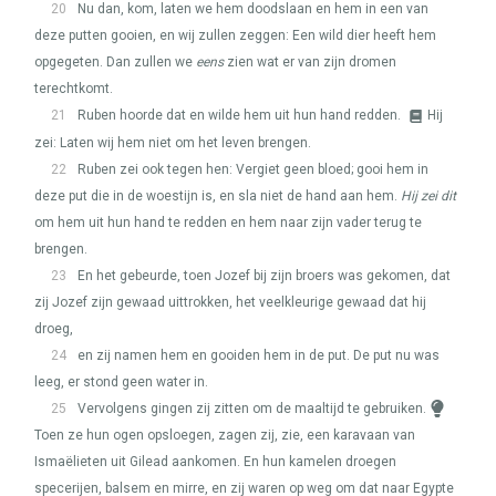
20
Nu dan, kom, laten we hem doodslaan en hem in een van
deze putten gooien, en wij zullen zeggen: Een wild dier heeft hem
opgegeten. Dan zullen we
eens
zien wat er van zijn dromen
terechtkomt.
21
Ruben hoorde dat en wilde hem uit hun hand redden.
Hij
zei: Laten wij hem niet om het leven brengen.
22
Ruben zei ook tegen hen: Vergiet geen bloed; gooi hem in
deze put die in de woestijn is, en sla niet de hand aan hem.
Hij zei dit
om hem uit hun hand te redden en hem naar zijn vader terug te
brengen.
23
En het gebeurde, toen Jozef bij zijn broers was gekomen, dat
zij Jozef zijn gewaad uittrokken, het veelkleurige gewaad dat hij
droeg,
24
en zij namen hem en gooiden hem in de put. De put nu was
leeg, er stond geen water in.
25
Vervolgens gingen zij zitten om de maaltijd te gebruiken.
Toen ze hun ogen opsloegen, zagen zij, zie, een karavaan van
Ismaëlieten uit Gilead aankomen. En hun kamelen droegen
specerijen, balsem en mirre, en zij waren op weg om dat naar Egypte