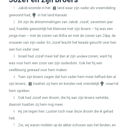
1
Jakob woonde in het
land waar zijn vader als vreemdeling
gewoond had,
in het land Kanaän.
2
Dit zijn de afstammelingen van Jakob. Jozef, zeventien jaar
oud, hoedde gewoonlijk het kleinvee met zijn broers – hij was een
jonge man – met de zonen van Bilha en met de zonen van Zilpa, de
vrouwen van zijn vader. En Jozef bracht het kwade gerucht over hen
aan hun vader over.
3
Israël had Jozef meer lief dan al zijn
andere
zonen, want hij
was voor hem een zoon van zijn ouderdom. Ook liet hij een
veelkleurig gewaad voor hem maken.
4
Toen zijn broers zagen dat hun vader hem meer liefhad dan al
zijn broers,
haatten zij hem en konden niet vriendelijk
meer
tot
hem spreken.
5
Ook had Jozef een droom, die hij aan zijn broers vertelde;
daarom haatten zij hem nog meer.
6
Hij zei tegen hen: Luister toch naar deze droom die ik gehad
heb.
7
Zie, wij waren midden op de akker schoven aan het binden; en