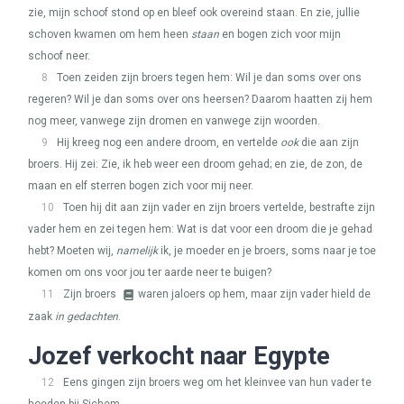
zie, mijn schoof stond op en bleef ook overeind staan. En zie, jullie
schoven kwamen om hem heen
staan
en bogen zich voor mijn
schoof neer.
8
Toen zeiden zijn broers tegen hem: Wil je dan soms over ons
regeren? Wil je dan soms over ons heersen? Daarom haatten zij hem
nog meer, vanwege zijn dromen en vanwege zijn woorden.
9
Hij kreeg nog een andere droom, en vertelde
ook
die aan zijn
broers. Hij zei: Zie, ik heb weer een droom gehad; en zie, de zon, de
maan en elf sterren bogen zich voor mij neer.
10
Toen hij dit aan zijn vader en zijn broers vertelde, bestrafte zijn
vader hem en zei tegen hem: Wat is dat voor een droom die je gehad
hebt? Moeten wij,
namelijk
ik, je moeder en je broers, soms naar je toe
komen om ons voor jou ter aarde neer te buigen?
11
Zijn broers
waren jaloers op hem, maar zijn vader hield de
zaak
in gedachten
.
Jozef verkocht naar Egypte
12
Eens gingen zijn broers weg om het kleinvee van hun vader te