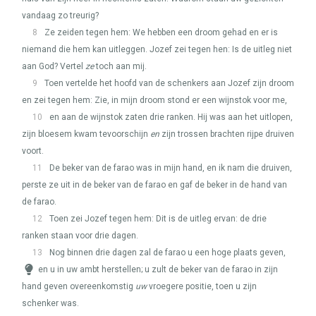
vandaag zo treurig?
8
Ze zeiden tegen hem: We hebben een droom gehad en er is
niemand die hem kan uitleggen. Jozef zei tegen hen: Is de uitleg niet
aan God? Vertel
ze
toch aan mij.
9
Toen vertelde het hoofd van de schenkers aan Jozef zijn droom
en zei tegen hem: Zie, in mijn droom stond er een wijnstok voor me,
10
en aan de wijnstok zaten drie ranken. Hij was aan het uitlopen,
zijn bloesem kwam tevoorschijn
en
zijn trossen brachten rijpe druiven
voort.
11
De beker van de farao was in mijn hand, en ik nam die druiven,
perste ze uit in de beker van de farao en gaf de beker in de hand van
de farao.
12
Toen zei Jozef tegen hem: Dit is de uitleg ervan: de drie
ranken staan voor drie dagen.
13
Nog binnen drie dagen zal de farao u een hoge plaats geven,
en u in uw ambt herstellen; u zult de beker van de farao in zijn
hand geven overeenkomstig
uw
vroegere positie, toen u zijn
schenker was.