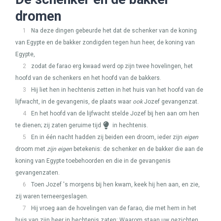
dromen
1
Na deze dingen gebeurde het dat de schenker van de koning
van Egypte en de bakker zondigden tegen hun heer, de koning van
Egypte,
2
zodat de farao erg kwaad werd op zijn twee hovelingen, het
hoofd van de schenkers en het hoofd van de bakkers.
3
Hij liet hen in hechtenis zetten in het huis van het hoofd van de
lijfwacht, in de gevangenis, de plaats waar
ook
Jozef gevangenzat.
4
En het hoofd van de lijfwacht stelde Jozef bij hen aan om hen
te dienen; zij zaten geruime tijd
in hechtenis.
5
En in één nacht hadden zij beiden een droom, ieder zijn
eigen
droom met
zijn eigen
betekenis: de schenker en de bakker die aan de
koning van Egypte toebehoorden en die in de gevangenis
gevangenzaten.
6
Toen Jozef 's morgens bij hen kwam, keek hij hen aan, en zie,
zij waren terneergeslagen.
7
Hij vroeg aan de hovelingen van de farao, die met hem in het
huis van zijn heer in hechtenis zaten: Waarom staan uw gezichten