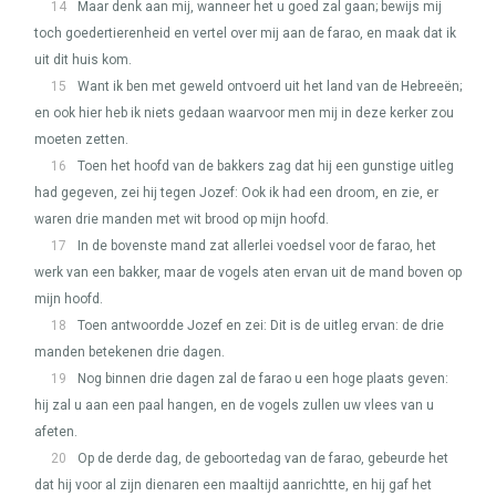
14
Maar denk aan mij, wanneer het u goed zal gaan; bewijs mij
toch goedertierenheid en vertel over mij aan de farao, en maak dat ik
uit dit huis kom.
15
Want ik ben met geweld ontvoerd uit het land van de Hebreeën;
en ook hier heb ik niets gedaan waarvoor men mij in deze kerker zou
moeten zetten.
16
Toen het hoofd van de bakkers zag dat hij een gunstige uitleg
had gegeven, zei hij tegen Jozef: Ook ik had een droom, en zie, er
waren drie manden met wit brood op mijn hoofd.
17
In de bovenste mand zat allerlei voedsel voor de farao, het
werk van een bakker, maar de vogels aten ervan uit de mand boven op
mijn hoofd.
18
Toen antwoordde Jozef en zei: Dit is de uitleg ervan: de drie
manden betekenen drie dagen.
19
Nog binnen drie dagen zal de farao u een hoge plaats geven:
hij zal u aan een paal hangen, en de vogels zullen uw vlees van u
afeten.
20
Op de derde dag, de geboortedag van de farao, gebeurde het
dat hij voor al zijn dienaren een maaltijd aanrichtte, en hij gaf het