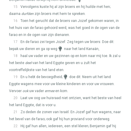
15
Vervolgens kuste hij al zijn broers en hij huilde met hen;
daarna
durfden
zijn broers met hem te spreken.
16
Toen het gerucht dat de broers van Jozef gekomen waren, in
het huis van de farao gehoord werd, was het goed in de ogen van de
farao en in de ogen van zijn dienaren.
17
En de farao zei tegen Jozef: Zeg tegen uw broers: Doe dit:
bepak uw dieren en ga op weg
naar het land Kanaän,
18
haal uw vader en uw gezinnen op en kom naar mij toe. Ik zal u
het beste
deel
van het land Egypte geven en u zult het
voortreffelijkste van het land eten.
19
En u hebt de bevoegdheid;
doe dit: Neem uit het land
Egypte wagens mee voor uw kleine kinderen en voor uw vrouwen.
Vervoer
ook
uw vader
ermee
en kom.
20
Laat uw oog uw huisraad niet ontzien, want het beste van heel
het land Egypte, dat is voor u.
21
Zo deden de zonen van Israël. En Jozef gaf hun wagens, naar
het bevel van de farao; ook gaf hij hun proviand voor onderweg.
22
Hij gaf hun allen, iedereen, een stel kleren; Benjamin gaf hij