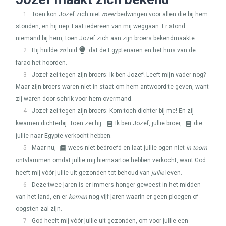
1
Toen kon Jozef zich niet
meer
bedwingen voor allen die bij hem
stonden, en hij riep: Laat iedereen van mij weggaan. Er stond
niemand bij hem, toen Jozef zich aan zijn broers bekendmaakte.
2
Hij huilde
zo
luid
dat de Egyptenaren en het huis van de
farao het hoorden.
3
Jozef zei tegen zijn broers: Ik ben Jozef! Leeft mijn vader nog?
Maar zijn broers waren niet in staat om hem antwoord te geven, want
zij waren door schrik voor hem overmand.
4
Jozef zei tegen zijn broers: Kom toch dichter bij me! En zij
kwamen dichterbij. Toen zei hij:
Ik ben Jozef, jullie broer,
die
jullie naar Egypte verkocht hebben.
5
Maar nu,
wees niet bedroefd en laat jullie ogen niet
in toorn
ontvlammen omdat jullie mij hiernaartoe hebben verkocht, want God
heeft mij vóór jullie uit gezonden tot behoud van
jullie
leven.
6
Deze twee jaren is er immers honger geweest in het midden
van het land, en er
komen
nog vijf jaren waarin er geen ploegen of
oogsten zal zijn.
7
God heeft mij vóór jullie uit gezonden, om voor jullie een