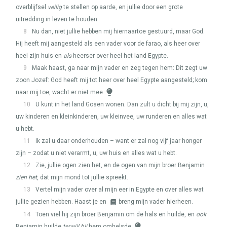
overblijfsel
veilig
te stellen op aarde, en jullie door een grote
uitredding in leven te houden.
8
Nu dan, niet jullie hebben mij hiernaartoe gestuurd, maar God.
Hij heeft mij aangesteld als een vader voor de farao, als heer over
heel zijn huis en
als
heerser over heel het land Egypte.
9
Maak haast, ga naar mijn vader en zeg tegen hem: Dit zegt uw
zoon Jozef: God heeft mij tot heer over heel Egypte aangesteld; kom
naar mij toe, wacht er niet mee.
10
U kunt in het land Gosen wonen. Dan zult u dicht bij mij zijn, u,
uw kinderen en kleinkinderen, uw kleinvee, uw runderen en alles wat
u hebt.
11
Ik zal u daar onderhouden – want er zal nog vijf jaar honger
zijn – zodat u niet verarmt, u, uw huis en alles wat u hebt.
12
Zie, jullie ogen zien het, en de ogen van mijn broer Benjamin
zien het
, dat mijn mond tot jullie spreekt.
13
Vertel mijn vader over al mijn eer in Egypte en over alles wat
jullie gezien hebben. Haast je en
breng mijn vader hierheen.
14
Toen viel hij zijn broer Benjamin om de hals en huilde, en
ook
Benjamin huilde
terwijl hij
hem omhelsde.