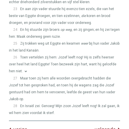
echter driehonderd zilverstukken en vijf stel kleren.
23
En aan zijn vader stuurde hij evenzo tien ezels, die van het
beste van Egypte droegen, en tien ezelinnen,
die
koren en brood
droegen, en proviand voor zijn vader voor onderweg.
24
En hij stuurde zijn broers
op weg
, en zij gingen; en hij zei tegen
hen: Maak onderweg geen ruzie.
25
Zij trokken weg uit Egypte en kwamen
weer
bij hun vader Jakob
in het land Kanaän.
26
Toen vertelden zij hem: Jozef leeft nog! Hij is zelfs heerser
over heel het land Egypte! Toen bezweek zijn hart, want hij geloofde
hen niet.
27
Maar toen zij hem alle woorden overgebracht hadden die
Jozef tot hen gesproken had, en toen hij de wagens zag die Jozef
gestuurd had om hem te vervoeren, leefde de geest van hun vader
Jakob op.
28
En Israël zei: Genoeg! Mijn zoon Jozef leeft nog! Ik zal gaan, ik
wil hem zien voordat ik sterf.