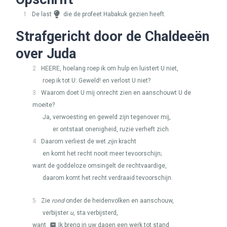
1
De last
die de profeet Habakuk gezien heeft.
Strafgericht door de Chaldeeën
over Juda
2
HEERE
, hoelang roep ik om hulp en luistert U niet,
roep ik tot U: Geweld! en verlost U niet?
3
Waarom doet U mij onrecht zien en aanschouwt U de
moeite?
Ja, verwoesting en geweld zijn tegenover mij,
er ontstaat onenigheid, ruzie verheft zich.
4
Daarom verliest de wet
zijn
kracht
en komt het recht nooit meer tevoorschijn;
want de goddeloze omsingelt de rechtvaardige,
daarom komt het recht verdraaid tevoorschijn.
5
Zie
rond
onder de heidenvolken en aanschouw,
verbijster
u
, sta verbijsterd,
want
Ik breng in uw dagen een werk tot stand