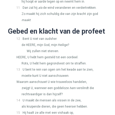
hij hoopt er aarde tegen op en neemt hem in.
11
Dan zal hij
als
de wind veranderen en verdertrekken.
Zo maakt hij zich schuldig die van zijn kracht zijn god
maakt
.
Gebed en klacht van de profeet
12
Bent U niet van oudsher
de
HEERE
, mijn God, mijn Heilige?
Wij zullen niet sterven.
HEERE
, U hebt hem gesteld tot een oordeel.
Rots, U hebt hem gegrondvest om te straffen.
13
U bent te rein van ogen om het kwade aan te zien,
moeite kunt U niet aanschouwen.
Waarom aanschouwt U wie trouweloos handelen,
zwijgt U, wanneer een goddeloze
hem
verslindt die
rechtvaardiger is dan hijzelf?
14
U maakt de mensen als vissen in de zee,
als kruipende dieren, die geen heerser hebben.
15
Hij haalt ze alle met een vishaak op,