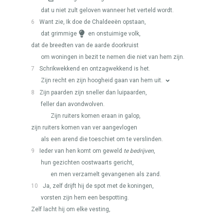
dat u niet zult geloven wanneer het verteld wordt.
6
Want zie, Ik doe de Chaldeeën opstaan,
dat grimmige
en onstuimige volk,
dat de breedten van de aarde doorkruist
om woningen in bezit te nemen die niet van hem zijn.
7
Schrikwekkend en ontzagwekkend is het.
Zijn recht en zijn hoogheid gaan van hem uit.
8
Zijn paarden zijn sneller dan luipaarden,
feller dan avondwolven.
Zijn ruiters komen eraan in galop,
zijn ruiters komen van ver aangevlogen
als een arend die toeschiet om te verslinden.
9
Ieder van hen komt om geweld
te bedrijven
,
hun gezichten oostwaarts gericht,
en men verzamelt gevangenen als zand.
10
Ja, zelf drijft hij de spot met de koningen,
vorsten zijn hem een bespotting.
Zelf lacht hij om elke vesting,