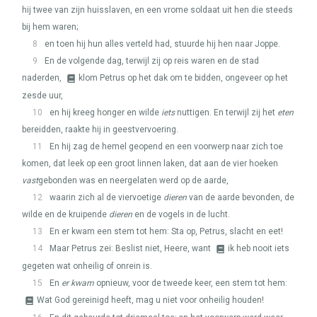
hij twee van zijn huisslaven, en een vrome soldaat uit hen die steeds
bij hem waren;
8
en toen hij hun alles verteld had, stuurde hij hen naar Joppe.
9
En de volgende dag, terwijl zij op reis waren en de stad
naderden,
klom Petrus op het dak om te bidden, ongeveer op het
zesde uur,
10
en hij kreeg honger en wilde
iets
nuttigen. En terwijl zij het
eten
bereidden, raakte hij in geestvervoering.
11
En hij zag de hemel geopend en een voorwerp naar zich toe
komen, dat leek op een groot linnen laken, dat aan de vier hoeken
vast
gebonden was en neergelaten werd op de aarde,
12
waarin zich al de viervoetige
dieren
van de aarde bevonden, de
wilde en de kruipende
dieren
en de vogels in de lucht.
13
En er kwam een stem tot hem: Sta op, Petrus, slacht en eet!
14
Maar Petrus zei: Beslist niet, Heere, want
ik heb nooit iets
gegeten wat onheilig of onrein is.
15
En
er kwam
opnieuw, voor de tweede keer, een stem tot hem:
Wat God gereinigd heeft, mag u niet voor onheilig houden!