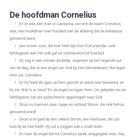
De hoofdman Cornelius
1
En er was een man in Caesarea, van wie de naam Cornelius
was, een hoofdman over honderd van de afdeling die de Italiaanse
genoemd werd,
2
een vroom
man
, die met heel zijn huis God vreesde, veel
liefdegaven aan het volk gaf en voortdurend tot God bad.
3
Hij zag in een visioen duidelijk, ongeveer op het negende uur
van de dag, dat er een engel van God bij hem binnenkwam, die tegen
hem zei: Cornelius!
4
En hij hield de ogen op hem gericht en werd zeer bevreesd, en
hij zei: Wat is er, heer? En
de engel
zei tegen hem: Uw gebeden en uw
liefdegaven zijn als gedachtenis opgestegen naar God.
5
Stuur nu mannen naar Joppe en ontbied Simon, die ook Petrus
genoemd wordt.
6
Deze is te gast bij een zekere Simon, een leerlooier, die
zijn
huis bij de zee heeft. Hij zal u zeggen wat u moet doen.
7
En toen de engel die tot Cornelius sprak, weggegaan was, riep