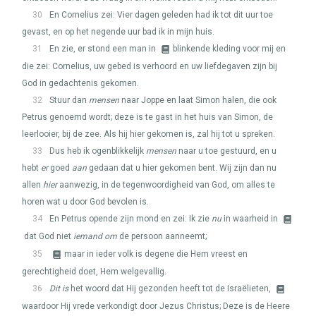
30
En Cornelius zei: Vier dagen geleden had ik tot dit uur toe
gevast, en op het negende uur bad ik in mijn huis.
31
En zie, er stond een man in
blinkende kleding voor mij en
die zei: Cornelius, uw gebed is verhoord en uw liefdegaven zijn bij
God in gedachtenis gekomen.
32
Stuur dan
mensen
naar Joppe en laat Simon halen, die ook
Petrus genoemd wordt; deze is te gast in het huis van Simon, de
leerlooier, bij de zee. Als hij hier gekomen is, zal hij tot u spreken.
33
Dus heb ik ogenblikkelijk
mensen
naar u toe gestuurd, en u
hebt
er
goed
aan
gedaan dat u hier gekomen bent. Wij zijn dan nu
allen
hier
aanwezig, in de tegenwoordigheid van God, om alles te
horen wat u door God bevolen is.
34
En Petrus opende zijn mond en zei: Ik zie
nu
in waarheid in
dat God niet
iemand om
de persoon aanneemt;
35
maar in ieder volk is degene die Hem vreest en
gerechtigheid doet, Hem welgevallig.
36
Dit is
het woord dat Hij gezonden heeft tot de Israëlieten,
waardoor Hij vrede verkondigt door Jezus Christus; Deze is de Heere