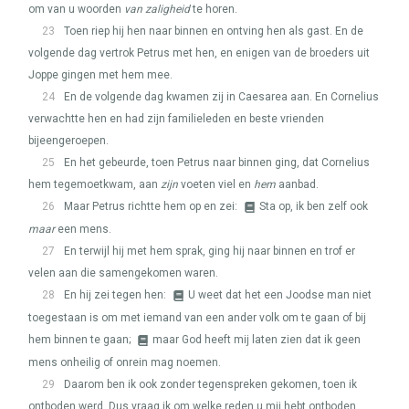
om van u woorden
van zaligheid
te horen.
23
Toen riep hij hen naar binnen en ontving hen als gast. En de
volgende dag vertrok Petrus met hen, en enigen van de broeders uit
Joppe gingen met hem mee.
24
En de volgende dag kwamen zij in Caesarea aan. En Cornelius
verwachtte hen en had zijn familieleden en beste vrienden
bijeengeroepen.
25
En het gebeurde, toen Petrus naar binnen ging, dat Cornelius
hem tegemoetkwam, aan
zijn
voeten viel en
hem
aanbad.
26
Maar Petrus richtte hem op en zei:
Sta op, ik ben zelf ook
maar
een mens.
27
En terwijl hij met hem sprak, ging hij naar binnen en trof er
velen aan die samengekomen waren.
28
En hij zei tegen hen:
U weet dat het een Joodse man niet
toegestaan is om met iemand van een ander volk om te gaan of bij
hem binnen te gaan;
maar God heeft mij laten zien dat ik geen
mens onheilig of onrein mag noemen.
29
Daarom ben ik ook zonder tegenspreken gekomen, toen ik
ontboden werd. Dus vraag ik om welke reden u mij hebt ontboden.