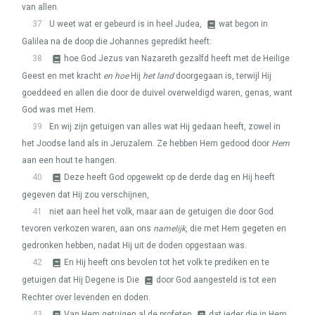
van allen.
37
U weet wat er gebeurd is in heel Judea,
wat begon in
Galilea na de doop die Johannes gepredikt heeft:
38
hoe God Jezus van Nazareth gezalfd heeft met de Heilige
Geest en met kracht
en hoe
Hij
het land
doorgegaan is, terwijl Hij
goeddeed en allen die door de duivel overweldigd waren, genas, want
God was met Hem.
39
En wij zijn getuigen van alles wat Hij gedaan heeft, zowel in
het Joodse land als in Jeruzalem. Ze hebben Hem gedood door
Hem
aan een hout te hangen.
40
Deze heeft God opgewekt op de derde dag en Hij heeft
gegeven dat Hij zou verschijnen,
41
niet aan heel het volk, maar aan de getuigen die door God
tevoren verkozen waren, aan ons
namelijk
, die met Hem gegeten en
gedronken hebben, nadat Hij uit de doden opgestaan was.
42
En Hij heeft ons bevolen tot het volk te prediken en te
getuigen dat Hij Degene is Die
door God aangesteld is tot een
Rechter over levenden en doden.
43
Van Hem getuigen al de profeten
dat ieder die in Hem