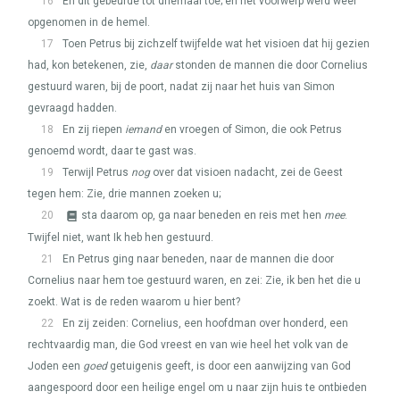
16
En dit gebeurde tot driemaal toe; en het voorwerp werd weer
opgenomen in de hemel.
17
Toen Petrus bij zichzelf twijfelde wat het visioen dat hij gezien
had, kon betekenen, zie,
daar
stonden de mannen die door Cornelius
gestuurd waren, bij de poort, nadat zij naar het huis van Simon
gevraagd hadden.
18
En zij riepen
iemand
en vroegen of Simon, die ook Petrus
genoemd wordt, daar te gast was.
19
Terwijl Petrus
nog
over dat visioen nadacht, zei de Geest
tegen hem: Zie, drie mannen zoeken u;
20
sta daarom op, ga naar beneden en reis met hen
mee
.
Twijfel niet, want Ik heb hen gestuurd.
21
En Petrus ging naar beneden, naar de mannen die door
Cornelius naar hem toe gestuurd waren, en zei: Zie, ik ben het die u
zoekt. Wat is de reden waarom u hier bent?
22
En zij zeiden: Cornelius, een hoofdman over honderd, een
rechtvaardig man, die God vreest en van wie heel het volk van de
Joden een
goed
getuigenis geeft, is door een aanwijzing van God
aangespoord door een heilige engel om u naar zijn huis te ontbieden