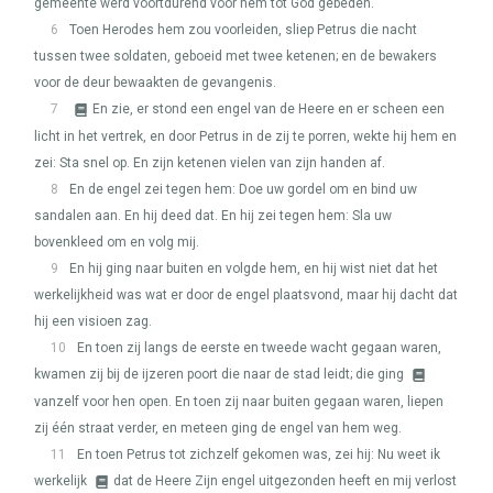
gemeente werd voortdurend voor hem tot God gebeden.
6
Toen Herodes hem zou voorleiden, sliep Petrus die nacht
tussen twee soldaten, geboeid met twee ketenen; en de bewakers
voor de deur bewaakten de gevangenis.
7
En zie, er stond een engel van de Heere en er scheen een
licht in het vertrek, en door Petrus in de zij te porren, wekte hij hem en
zei: Sta snel op. En zijn ketenen vielen van zijn handen af.
8
En de engel zei tegen hem: Doe uw gordel om en bind uw
sandalen aan. En hij deed dat. En hij zei tegen hem: Sla uw
bovenkleed om en volg mij.
9
En hij ging naar buiten en volgde hem, en hij wist niet dat het
werkelijkheid was wat er door de engel plaatsvond, maar hij dacht dat
hij een visioen zag.
10
En toen zij langs de eerste en tweede wacht gegaan waren,
kwamen zij bij de ijzeren poort die naar de stad leidt; die ging
vanzelf voor hen open. En toen zij naar buiten gegaan waren, liepen
zij één straat verder, en meteen ging de engel van hem weg.
11
En toen Petrus tot zichzelf gekomen was, zei hij: Nu weet ik
werkelijk
dat de Heere Zijn engel uitgezonden heeft en mij verlost