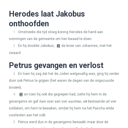
Herodes laat Jakobus
onthoofden
1
Omstreeks die tijd sloeg koning Herodes de hand aan
sommigen van de gemeente om hen kwaad te doen.
2
En hij doodde Jakobus,
de broer van Johannes, met het
zwaard.
Petrus gevangen en verlost
3
En toen hij zag dat het de Joden welgevallig was, ging hij verder
door ook Petrus te grijpen (het waren de dagen van de ongezuurde
broden
);
4
en toen hij ook die gegrepen had, zette hij hem in de
gevangenis en gaf
hem
over aan vier
wachten
,
elk
bestaande uit vier
soldaten, om hem te bewaken, omdat hij hem na het Pascha wilde
voorleiden aan het volk.
5
Petrus werd dus in de gevangenis bewaakt; maar door de