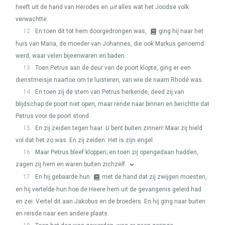
heeft uit de hand van Herodes en
uit
alles wat het Joodse volk
verwachtte.
12
En toen dit tot hem doorgedrongen was,
ging hij naar het
huis van Maria, de moeder van Johannes, die ook Markus genoemd
werd, waar velen bijeenwaren en baden.
13
Toen Petrus aan de deur van de poort klopte, ging er een
dienstmeisje naartoe om te luisteren, van wie de naam Rhodé was.
14
En toen zij de stem van Petrus herkende, deed zij van
blijdschap de poort niet open, maar rende naar binnen en berichtte dat
Petrus voor de poort stond.
15
En zij zeiden tegen haar: U bent buiten zinnen! Maar zij hield
vol dat het zo was. En zij zeiden: Het is zijn engel.
16
Maar Petrus bleef kloppen; en toen zij opengedaan hadden,
zagen zij hem en waren buiten zichzelf.
17
En hij gebaarde hun
met de hand dat zij zwijgen moesten,
en hij vertelde hun hoe de Heere hem uit de gevangenis geleid had
en zei: Vertel dit aan Jakobus en de broeders. En hij ging naar buiten
en reisde naar een andere plaats.