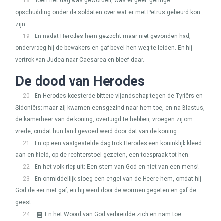
18
Toen het dag was geworden, was er geen geringe
opschudding onder de soldaten over wat er met Petrus gebeurd kon
zijn.
19
En nadat Herodes hem gezocht maar niet gevonden had,
ondervroeg hij de bewakers en gaf bevel hen weg te leiden. En hij
vertrok van Judea naar Caesarea en bleef daar.
De dood van Herodes
20
En Herodes koesterde bittere vijandschap tegen de Tyriërs en
Sidoniërs; maar zij kwamen eensgezind naar hem toe, en na Blastus,
de kamerheer van de koning, overtuigd te hebben, vroegen zij om
vrede, omdat hun land gevoed werd door dat van de koning.
21
En op een vastgestelde dag trok Herodes een koninklijk kleed
aan en hield, op de rechterstoel gezeten, een toespraak tot hen.
22
En het volk riep uit: Een stem van God en niet van een mens!
23
En onmiddellijk sloeg een engel van de Heere hem, omdat hij
God de eer niet gaf; en hij werd door de wormen gegeten en gaf de
geest.
24
En het Woord van God verbreidde zich en nam toe.