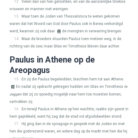
12
Velen dan van hen geloofden, en van de aanzienlijke Griekse
vrouwen en mannen niet weinigen.
13
Maar toen de Joden van Thessalonica te weten gekomen
waren dat het Woord van God door Paulus ook in Berea verkondigd
werd, kwamen zij ook daar
de menigten in verwarring brengen.
14
Maar de broeders stuurden Paulus toen meteen weg, in de
richting van de zee; maar Silas en Timotheüs bleven daar achter.
Paulus in Athene op de
Areopagus
15
En zij die Paulus begeleidden, brachten hem tot aan Athene.
En nadat zij opdracht gekregen hadden om Silas en Timotheüs
te
zeggen
dat zij zo spoedig mogelijk naar hem toe moesten komen,
vertrokken zij.
16
En terwijl Paulus in Athene op hen wachtte, raakte zijn geest in
hem geprikkeld, want hij zag dat de stad vol afgodsbeelden stond.
17
Hij ging dan in de synagoge in gesprek met de Joden en met
hen die godvrezend waren, en iedere dag op de markt met hen die hij