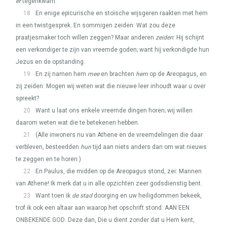
er
tegenkwam.
18
En enige epicurische en stoïsche wijsgeren raakten met hem
in een twistgesprek. En sommigen zeiden: Wat zou deze
praatjesmaker toch willen zeggen? Maar anderen
zeiden
: Hij schijnt
een verkondiger te zijn van vreemde goden; want hij verkondigde hun
Jezus en de opstanding.
19
En zij namen hem
mee
en brachten
hem
op de Areopagus, en
zij zeiden: Mogen wij weten wat die nieuwe leer inhoudt waar u over
spreekt?
20
Want u laat ons enkele vreemde dingen horen; wij willen
daarom weten wat die te betekenen hebben.
21
(Alle inwoners nu van Athene en de vreemdelingen die daar
verbleven, besteedden
hun
tijd aan niets anders dan om wat nieuws
te zeggen en te horen.)
22
En Paulus, die midden op de Areopagus stond, zei: Mannen
van Athene! Ik merk dat u in alle opzichten zeer godsdienstig bent.
23
Want toen ik
de stad
doorging en uw heiligdommen bekeek,
trof ik ook een altaar aan waarop het opschrift stond:
AAN EEN
ONBEKENDE GOD
. Deze dan, Die u dient zonder dat u Hem kent,