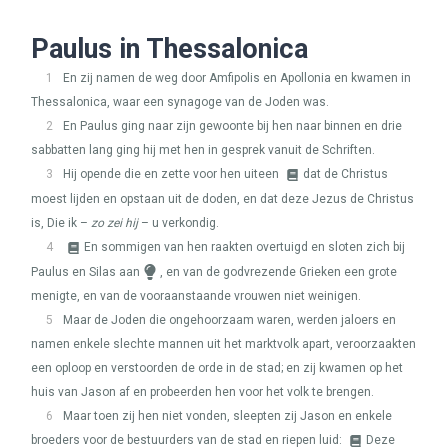
Paulus in Thessalonica
1
En zij namen de weg door Amfipolis en Apollonia en kwamen in
Thessalonica, waar een synagoge van de Joden was.
2
En Paulus ging naar zijn gewoonte bij hen naar binnen en drie
sabbatten lang ging hij met hen in gesprek vanuit de Schriften.
3
Hij opende die en zette voor hen uiteen
dat de Christus
moest lijden en opstaan uit de doden, en dat deze Jezus de Christus
is, Die ik –
zo zei hij
– u verkondig.
4
En sommigen van hen raakten overtuigd en sloten zich bij
Paulus en Silas aan
, en van de godvrezende Grieken een grote
menigte, en van de vooraanstaande vrouwen niet weinigen.
5
Maar de Joden die ongehoorzaam waren, werden jaloers en
namen enkele slechte mannen uit het marktvolk apart, veroorzaakten
een oploop en verstoorden de orde in de stad; en zij kwamen op het
huis van Jason af en probeerden hen voor het volk te brengen.
6
Maar toen zij hen niet vonden, sleepten zij Jason en enkele
broeders voor de bestuurders van de stad en riepen luid:
Deze