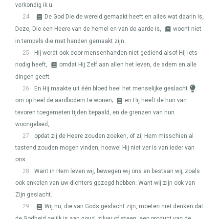
verkondig ik u.
24
De God Die de wereld gemaakt heeft en alles wat daarin is,
Deze, Die een Heere van de hemel en van de aarde is,
woont niet
in tempels die met handen gemaakt zijn.
25
Hij wordt ook door mensenhanden niet gediend alsof Hij iets
nodig heeft,
omdat Hij Zelf aan allen het leven, de adem en alle
dingen geeft.
26
En Hij maakte uit één bloed heel het menselijke geslacht
om op heel de aardbodem te wonen;
en Hij heeft de hun van
tevoren toegemeten tijden bepaald, en de grenzen van hun
woongebied,
27
opdat zij de Heere zouden zoeken, of zij Hem misschien al
tastend zouden mogen vinden, hoewel Hij niet ver is van ieder van
ons.
28
Want in Hem leven wij, bewegen wij ons en bestaan wij; zoals
ook enkelen van uw dichters gezegd hebben: Want wij zijn ook van
Zijn geslacht.
29
Wij nu, die van Gods geslacht zijn, moeten niet denken dat
de Godheid gelijk is aan goud, zilver of steen, een product van de