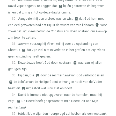
David vrijuit tegen u te zeggen dat
hij én gestorven én begraven
is, en dat zijn graf tot op deze dag bij ons is.
30
Aangezien hij een profeet was en wist
dat God hem met
een eed gezworen had dat Hij uit de vrucht van zijn lichaam,
voor
zover het
zijn
vlees betrof, de Christus zou doen opstaan om
Hem
op
zijn troon te zetten,
31
daarom
voorzag hij
dit
en zei hij over de opstanding van
Christus
dat Zijn ziel niet is verlaten in het graf en dat Zijn vlees
geen ontbinding heeft gezien.
32
Deze Jezus heeft God doen opstaan,
waarvan wij allen
getuigen zijn.
33
Hij dan, Die
door de rechter
hand
van God verhoogd is en
de belofte van de Heilige Geest ontvangen heeft van de Vader,
heeft dit
uitgestort wat u nu ziet en hoort.
34
David is immers niet opgevaren naar de hemelen, maar hij
zegt:
De Heere heeft gesproken tot mijn Heere: Zit aan Mijn
rechter
hand
,
35
totdat Ik Uw vijanden neergelegd zal hebben als een voetbank