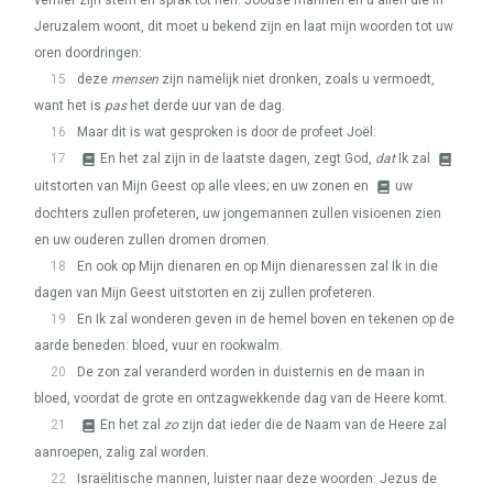
verhief zijn stem en sprak tot hen: Joodse mannen en u allen die in
Jeruzalem woont, dit moet u bekend zijn en laat mijn woorden tot uw
oren doordringen:
15
deze
mensen
zijn namelijk niet dronken, zoals u vermoedt,
want het is
pas
het derde uur van de dag.
16
Maar dit is wat gesproken is door de profeet Joël:
17
En het zal zijn in de laatste dagen, zegt God,
dat
Ik zal
uitstorten van Mijn Geest op alle vlees; en uw zonen en
uw
dochters zullen profeteren, uw jongemannen zullen visioenen zien
en uw ouderen zullen dromen dromen.
18
En ook op Mijn dienaren en op Mijn dienaressen zal Ik in die
dagen van Mijn Geest uitstorten en zij zullen profeteren.
19
En Ik zal wonderen geven in de hemel boven en tekenen op de
aarde beneden: bloed, vuur en rookwalm.
20
De zon zal veranderd worden in duisternis en de maan in
bloed, voordat de grote en ontzagwekkende dag van de Heere komt.
21
En het zal
zo
zijn dat ieder die de Naam van de Heere zal
aanroepen, zalig zal worden.
22
Israëlitische mannen, luister naar deze woorden: Jezus de