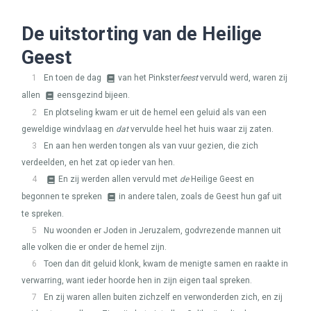
De uitstorting van de Heilige
Geest
1
En toen de dag
van het Pinkster
feest
vervuld werd, waren zij
allen
eensgezind bijeen.
2
En plotseling kwam er uit de hemel een geluid als van een
geweldige windvlaag en
dat
vervulde heel het huis waar zij zaten.
3
En aan hen werden tongen als van vuur gezien, die zich
verdeelden, en het zat op ieder van hen.
4
En zij werden allen vervuld met
de
Heilige Geest en
begonnen te spreken
in andere talen, zoals de Geest hun gaf uit
te spreken.
5
Nu woonden er Joden in Jeruzalem, godvrezende mannen uit
alle volken die er onder de hemel zijn.
6
Toen dan dit geluid klonk, kwam de menigte samen en raakte in
verwarring, want ieder hoorde hen in zijn eigen taal spreken.
7
En zij waren allen buiten zichzelf en verwonderden zich, en zij