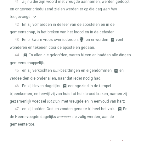
41
Zij nu die zijn woord met vreugde aannamen, werden gedoopt;
en ongeveer drieduizend zielen werden er op die dag
aan hen
toegevoegd.
42
En zij volhardden in de leer van de apostelen en in de
gemeenschap, in het breken van het brood en in de gebeden.
43
En er kwam vrees over iedereen;
en er werden
veel
wonderen en tekenen door de apostelen gedaan.
44
En allen die geloofden, waren bijeen en hadden alle dingen
gemeenschappelijk;
45
en zij verkochten
hun
bezittingen en eigendommen
en
verdeelden die onder allen, naar dat ieder nodig had.
46
En zij bleven dagelijks
eensgezind in de tempel
bijeenkomen, en terwijl zij van huis tot huis brood braken, namen zij
gezamenlijk voedsel
tot zich
, met vreugde en in eenvoud van hart;
47
en zij loofden God en vonden genade bij heel het volk.
En
de Heere voegde dagelijks
mensen
die zalig werden, aan de
gemeente toe.