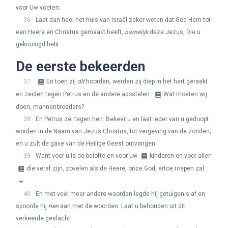
voor Uw voeten.
36
Laat dan heel het huis van Israël zeker weten dat God Hem tot
een Heere en Christus gemaakt heeft,
namelijk
deze Jezus, Die u
gekruisigd hebt.
De eerste bekeerden
37
En toen zij
dit
hoorden, werden zij diep in het hart geraakt
en zeiden tegen Petrus en de andere apostelen:
Wat moeten wij
doen, mannenbroeders?
38
En Petrus zei tegen hen: Bekeer u en laat ieder van u gedoopt
worden in de Naam van Jezus Christus, tot vergeving van de zonden;
en u zult de gave van de Heilige Geest ontvangen.
39
Want voor u is de belofte en voor uw
kinderen en voor allen
die veraf zijn, zovelen als de Heere, onze God, ertoe roepen zal.
40
En met veel meer andere woorden legde hij getuigenis af en
spoorde hij
hen
aan met de woorden: Laat u behouden uit dit
verkeerde geslacht!