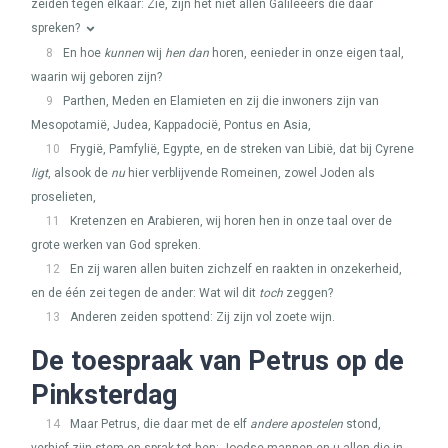
zeiden tegen elkaar: Zie, zijn het niet allen Galileeërs die daar
spreken?
8
En hoe
kunnen
wij
hen dan
horen, eenieder in onze eigen taal,
waarin wij geboren zijn?
9
Parthen, Meden en Elamieten en zij die inwoners zijn van
Mesopotamië, Judea, Kappadocië, Pontus en Asia,
10
Frygië, Pamfylië, Egypte, en de streken van Libië, dat bij Cyrene
ligt
, alsook de
nu
hier verblijvende Romeinen, zowel Joden als
proselieten,
11
Kretenzen en Arabieren, wij horen hen in onze taal over de
grote werken van God spreken.
12
En zij waren allen buiten zichzelf en raakten in onzekerheid,
en de één zei tegen de ander: Wat wil dit
toch
zeggen?
13
Anderen zeiden spottend: Zij zijn vol zoete wijn.
De toespraak van Petrus op de
Pinksterdag
14
Maar Petrus, die daar met de elf
andere apostelen
stond,