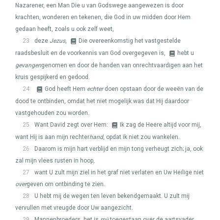
Nazarener, een Man Die u van Godswege aangewezen is door
krachten, wonderen en tekenen, die God in uw midden door Hem
gedaan heeft, zoals u ook zelf weet,
23
deze
Jezus
,
Die overeenkomstig het vastgestelde
raadsbesluit en de voorkennis van God overgegeven is,
hebt u
gevangen
genomen en door de handen van onrechtvaardigen aan het
kruis gespijkerd en gedood.
24
God heeft Hem
echter
doen opstaan door de weeën van de
dood te ontbinden, omdat het niet mogelijk was dat Hij daardoor
vastgehouden zou worden.
25
Want David zegt over Hem:
Ik zag de Heere altijd voor mij,
want Hij is aan mijn rechter
hand
, opdat ik niet zou wankelen.
26
Daarom is mijn hart verblijd en mijn tong verheugt zich; ja, ook
zal mijn vlees rusten in hoop,
27
want U zult mijn ziel in het graf niet verlaten en Uw Heilige niet
over
geven om ontbinding te zien.
28
U hebt mij de wegen ten leven bekendgemaakt. U zult mij
vervullen met vreugde door Uw aangezicht.
29
Mannenbroeders, het is
mij
toegestaan over de aartsvader