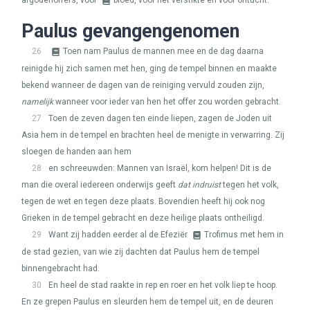
afgodenoffers, voor
bloed, voor het verstikte en voor ontucht.
Paulus gevangengenomen
26
Toen nam Paulus de mannen mee en de dag daarna
reinigde hij zich samen met hen, ging de tempel binnen en maakte
bekend wanneer de dagen van de reiniging vervuld zouden zijn,
namelijk
wanneer voor ieder van hen het offer zou worden gebracht.
27
Toen de zeven dagen ten einde liepen, zagen de Joden uit
Asia hem in de tempel en brachten heel de menigte in verwarring. Zij
sloegen de handen aan hem
28
en schreeuwden: Mannen van Israël, kom helpen! Dit is de
man die overal iedereen onderwijs geeft
dat indruist
tegen het volk,
tegen de wet en tegen deze plaats. Bovendien heeft hij ook nog
Grieken in de tempel gebracht en deze heilige plaats ontheiligd.
29
Want zij hadden eerder al de Efeziër
Trofimus met hem in
de stad gezien, van wie zij dachten dat Paulus hem de tempel
binnengebracht had.
30
En heel de stad raakte in rep en roer en het volk liep te hoop.
En ze grepen Paulus en sleurden hem de tempel uit, en de deuren