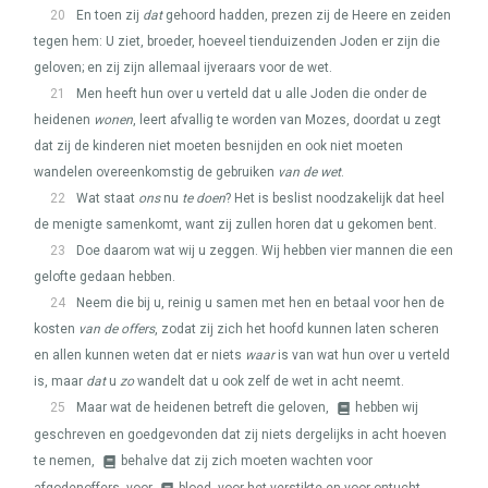
20
En toen zij
dat
gehoord hadden, prezen zij de Heere en zeiden
tegen hem: U ziet, broeder, hoeveel tienduizenden Joden er zijn die
geloven; en zij zijn allemaal ijveraars voor de wet.
21
Men heeft hun over u verteld dat u alle Joden die onder de
heidenen
wonen
, leert afvallig te worden van Mozes, doordat u zegt
dat zij de kinderen niet moeten besnijden en ook niet moeten
wandelen overeenkomstig de gebruiken
van de wet
.
22
Wat staat
ons
nu
te doen
? Het is beslist noodzakelijk dat heel
de menigte samenkomt, want zij zullen horen dat u gekomen bent.
23
Doe daarom wat wij u zeggen. Wij hebben vier mannen die een
gelofte gedaan hebben.
24
Neem die bij u, reinig u samen met hen en betaal voor hen de
kosten
van de offers
, zodat zij zich het hoofd kunnen laten scheren
en allen kunnen weten dat er niets
waar
is van wat hun over u verteld
is, maar
dat
u
zo
wandelt dat u ook zelf de wet in acht neemt.
25
Maar wat de heidenen betreft die geloven,
hebben wij
geschreven en goedgevonden dat zij niets dergelijks in acht hoeven
te nemen,
behalve dat zij zich moeten wachten voor