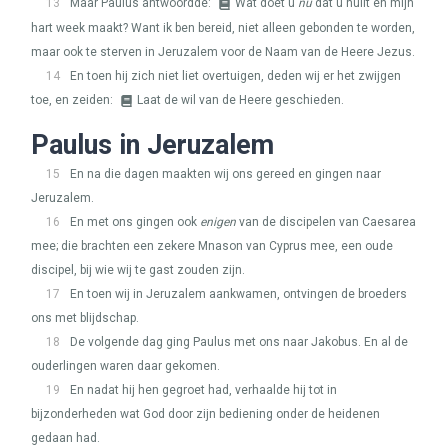
13
Maar Paulus antwoordde:
Wat doet u
nu
dat u huilt en mijn
hart week maakt? Want ik ben bereid, niet alleen gebonden te worden,
maar ook te sterven in Jeruzalem voor de Naam van de Heere Jezus.
14
En toen hij zich niet liet overtuigen, deden wij er het zwijgen
toe, en zeiden:
Laat de wil van de Heere geschieden.
Paulus in Jeruzalem
15
En na die dagen maakten wij ons gereed en gingen naar
Jeruzalem.
16
En met ons gingen ook
enigen
van de discipelen van Caesarea
mee; die brachten een zekere Mnason van Cyprus mee, een oude
discipel, bij wie wij te gast zouden zijn.
17
En toen wij in Jeruzalem aankwamen, ontvingen de broeders
ons met blijdschap.
18
De volgende dag ging Paulus met ons naar Jakobus. En al de
ouderlingen waren daar gekomen.
19
En nadat hij hen gegroet had, verhaalde hij tot in
bijzonderheden wat God door zijn bediening onder de heidenen
gedaan had.