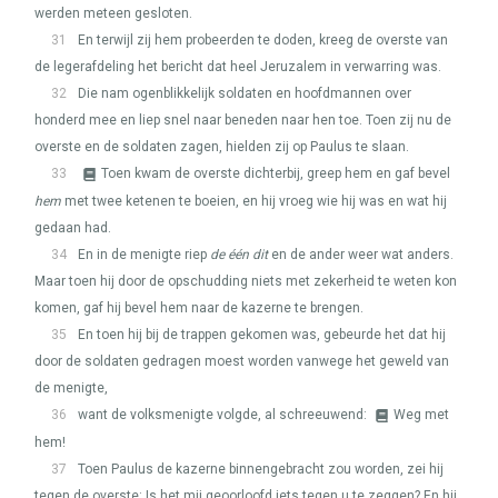
werden meteen gesloten.
31
En terwijl zij hem probeerden te doden, kreeg de overste van
de legerafdeling het bericht dat heel Jeruzalem in verwarring was.
32
Die nam ogenblikkelijk soldaten en hoofdmannen over
honderd mee en liep snel naar beneden naar hen toe. Toen zij nu de
overste en de soldaten zagen, hielden zij op Paulus te slaan.
33
Toen kwam de overste dichterbij, greep hem en gaf bevel
hem
met twee ketenen te boeien, en hij vroeg wie hij was en wat hij
gedaan had.
34
En in de menigte riep
de één dit
en de ander weer wat anders.
Maar toen hij door de opschudding niets met zekerheid te weten kon
komen, gaf hij bevel hem naar de kazerne te brengen.
35
En toen hij bij de trappen gekomen was, gebeurde het dat hij
door de soldaten gedragen moest worden vanwege het geweld van
de menigte,
36
want de volksmenigte volgde, al schreeuwend:
Weg met
hem!
37
Toen Paulus de kazerne binnengebracht zou worden, zei hij
tegen de overste: Is het mij geoorloofd iets tegen u te zeggen? En hij