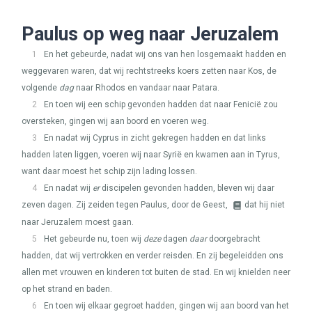
Paulus op weg naar Jeruzalem
1
En het gebeurde, nadat wij ons van hen losgemaakt hadden en
weggevaren waren, dat wij rechtstreeks koers zetten naar Kos, de
volgende
dag
naar Rhodos en vandaar naar Patara.
2
En toen wij een schip gevonden hadden dat naar Fenicië zou
oversteken, gingen wij aan boord en voeren weg.
3
En nadat wij Cyprus in zicht gekregen hadden en dat links
hadden laten liggen, voeren wij naar Syrië en kwamen aan in Tyrus,
want daar moest het schip zijn lading lossen.
4
En nadat wij
er
discipelen gevonden hadden, bleven wij daar
zeven dagen. Zij zeiden tegen Paulus, door de Geest,
dat hij niet
naar Jeruzalem moest gaan.
5
Het gebeurde nu, toen wij
deze
dagen
daar
doorgebracht
hadden, dat wij vertrokken en verder reisden. En zij begeleidden ons
allen met vrouwen en kinderen tot buiten de stad. En wij knielden neer
op het strand en baden.
6
En toen wij elkaar gegroet hadden, gingen wij aan boord van het