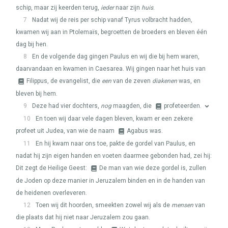
schip, maar zij keerden terug,
ieder
naar zijn
huis
.
7
Nadat wij de reis per schip vanaf Tyrus volbracht hadden,
kwamen wij aan in Ptolemaïs, begroetten de broeders en bleven één
dag bij hen.
8
En de volgende dag gingen Paulus en wij die bij hem waren,
daarvandaan en kwamen in Caesarea. Wij gingen naar het huis van
Filippus, de evangelist, die
een
van de zeven
diakenen
was, en
bleven bij hem.
9
Deze had vier dochters,
nog
maagden, die
profeteerden.
10
En toen wij daar vele dagen bleven, kwam er een zekere
profeet uit Judea, van wie de naam
Agabus was.
11
En hij kwam naar ons toe, pakte de gordel van Paulus, en
nadat hij zijn eigen handen en voeten daarmee gebonden had, zei hij:
Dit zegt de Heilige Geest:
De man van wie deze gordel is, zullen
de Joden op deze manier in Jeruzalem binden en in de handen van
de heidenen overleveren.
12
Toen wij dit hoorden, smeekten zowel wij als de
mensen
van
die plaats dat hij niet naar Jeruzalem zou gaan.