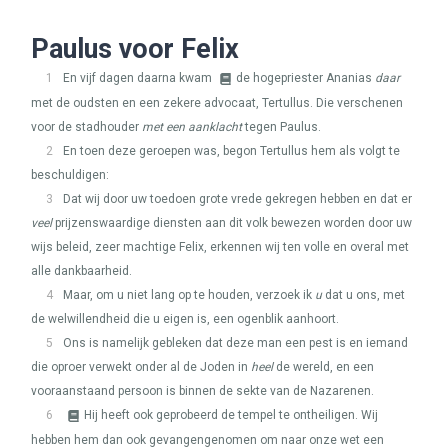
Paulus voor Felix
1
En vijf dagen daarna kwam
de hogepriester Ananias
daar
met de oudsten en een zekere advocaat, Tertullus. Die verschenen
voor de stadhouder
met een aanklacht
tegen Paulus.
2
En toen deze geroepen was, begon Tertullus hem als volgt te
beschuldigen:
3
Dat wij door uw toedoen grote vrede gekregen hebben en dat er
veel
prijzenswaardige diensten aan dit volk bewezen worden door uw
wijs beleid, zeer machtige Felix, erkennen wij ten volle en overal met
alle dankbaarheid.
4
Maar, om u niet lang op te houden, verzoek ik
u
dat u ons, met
de welwillendheid die u eigen is, een ogenblik aanhoort.
5
Ons is namelijk gebleken dat deze man een pest is en iemand
die oproer verwekt onder al de Joden in
heel
de wereld, en een
vooraanstaand persoon is binnen de sekte van de Nazarenen.
6
Hij heeft ook geprobeerd de tempel te ontheiligen. Wij
hebben hem dan ook gevangengenomen om naar onze wet een