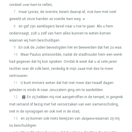
oordeel
over hem
te vellen,
7
maar Lysias, de overste, kwam daarop af,
trok hem
met veel
geweld uit onze handen
en
voerde
hem
weg
8
en gaf zijn aanklagers bevel naar u toe te gaan. Als u hem
ondervraagt, zult u zelf van hem alles kunnen te weten komen
waarvan wij hem beschuldigen.
9
En ook de Joden bevestigden het en beweerden dat het zo was.
10
Maar Paulus antwoordde, nadat de stadhouder hem een wenk
had gegeven dat hij kon spreken: Omdat ik weet dat u al vele jaren
rechter over dit volk bent, verdedig ik mijn
zaak
met des te meer
vertrouwen.
11
U kunt immers weten dat het niet meer dan twaalf dagen
geleden is sinds ik naar Jeruzalem ging om te aanbidden.
12
En zij hebben mij niet aangetroffen in de tempel, in gesprek
met iemand of bezig met het veroorzaken van een samenscholing,
niet in de synagogen en ook niet in de stad,
13
en zij kunnen ook niets bewijzen van
datgene
waarvan zij mij
nu beschuldigen.