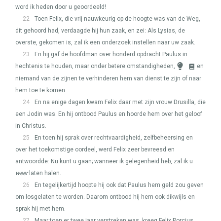
word ik heden door u geoordeeld!
22
Toen Felix, die vrij nauwkeurig op de hoogte was van de Weg,
dit gehoord had, verdaagde hij hun zaak, en zei: Als Lysias, de
overste, gekomen is, zal ik een onderzoek instellen naar uw zaak.
23
En hij gaf de hoofdman over honderd opdracht Paulus in
hechtenis te houden, maar onder betere omstandigheden,
en
niemand van de zijnen te verhinderen hem van dienst te zijn of naar
hem toe te komen.
24
En na enige dagen kwam Felix daar met zijn vrouw Drusilla, die
een Jodin was. En hij ontbood Paulus en hoorde hem over het geloof
in Christus.
25
En toen hij sprak over rechtvaardigheid, zelfbeheersing en
over het toekomstige oordeel, werd Felix zeer bevreesd en
antwoordde: Nu kunt u gaan; wanneer ik gelegenheid heb, zal ik u
weer
laten halen.
26
En tegelijkertijd hoopte hij ook dat Paulus hem geld zou geven
om losgelaten te worden. Daarom ontbood hij hem ook dikwijls en
sprak hij met hem.
27
Maar toen er twee jaar verstreken was, kreeg Felix Porcius