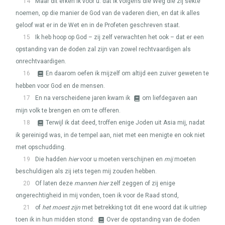
14
Maar dit erken ik voor u: dat ik volgens die Weg die zij sekte
noemen, op die manier de God van de vaderen dien, en dat ik alles
geloof wat er in de Wet en in de Profeten geschreven staat.
15
Ik heb hoop op God – zij zelf verwachten het ook – dat er een
opstanding van de doden zal zijn van zowel rechtvaardigen als
onrechtvaardigen.
16
En daarom oefen ik mijzelf om altijd een zuiver geweten te
hebben voor God en de mensen.
17
En na verscheidene jaren kwam ik
om liefdegaven aan
mijn volk te brengen en om te offeren.
18
Terwijl ik dat deed, troffen enige Joden uit Asia mij, nadat
ik gereinigd was, in de tempel aan, niet met een menigte en ook niet
met opschudding.
19
Die hadden
hier
voor u moeten verschijnen en
mij
moeten
beschuldigen als zij iets tegen mij zouden hebben.
20
Of laten deze
mannen hier
zelf zeggen of zij enige
ongerechtigheid in mij vonden, toen ik voor de Raad stond,
21
of
het moest zijn
met betrekking tot dit ene woord dat ik uitriep
toen ik in hun midden stond:
Over de opstanding van de doden