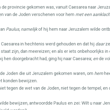
 in de provincie gekomen was, vanuit Caesarea naar Jeruz
ten van de Joden verschenen voor hem
met een aanklach
van
Paulus
,
namelijk
of hij hem naar Jeruzalem wilde ontbi
 Caesarea in hechtenis werd gehouden en dat hij
daar
ze
 staat zijn, dan meereizen; en als er iets onbehoorlijks i
bij hen doorgebracht had, ging hij naar Caesarea;
en
de vol
n de Joden die uit Jeruzalem gekomen waren, om
hem
hee
iet konden bewijzen.
niet tegen de wet van de Joden, niet tegen de tempel, en
ilde bewijzen, antwoordde Paulus en zei: Wilt u naar Jer