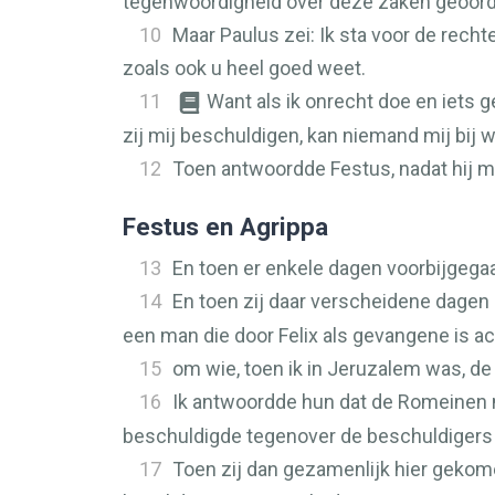
tegenwoordigheid over deze zaken geoor
10
Maar Paulus zei: Ik sta voor de rech
zoals ook u heel goed weet.
11
Want als ik onrecht doe en iets g
zij mij beschuldigen, kan niemand mij bij w
12
Toen antwoordde Festus, nadat hij me
Festus en Agrippa
13
En toen er enkele dagen voorbijgega
14
En toen zij daar verscheidene dagen 
een man die door Felix als gevangene is ac
15
om wie, toen ik in Jeruzalem was, d
16
Ik antwoordde hun dat de Romeinen n
beschuldigde tegenover de beschuldigers 
17
Toen zij dan gezamenlijk hier gekome