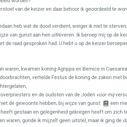
deeld worden?
terstoel van de keizer en daar behoor ik geoordeeld te w
edaan heb wat de dood verdient, weiger ik niet te sterven;
ijze van gunst aan hen uitleveren. Ik beroep mij op de kei
t de raad gesproken had: U hebt u op de keizer beroepen?
an waren, kwamen koning Agrippa en Bernice in Caesarea
doorbrachten, vertelde Festus de koning de zaken met be
htergelaten,
e overpriesters en de oudsten van de Joden
voor mij
versc
iet de gewoonte hebben, bij wijze van gunst
een men
heeft gestaan en gelegenheid gekregen heeft om zich te
n waren, gunde ik mijzelf geen uitstel, maar ik ging de
d