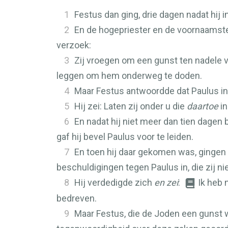
1
Festus dan ging, drie dagen nadat hij
2
En de hogepriester en de voornaams
verzoek:
3
Zij vroegen om een gunst ten nadele 
leggen om hem onderweg te doden.
4
Maar Festus antwoordde dat Paulus in
5
Hij zei: Laten zij onder u die
daartoe
in
6
En nadat hij niet meer dan tien dagen 
gaf hij bevel Paulus voor te leiden.
7
En toen hij daar gekomen was, ginge
beschuldigingen tegen Paulus in, die zij n
8
Hij verdedigde zich
en zei
:
Ik heb 
bedreven.
9
Maar Festus, die de Joden een gunst w