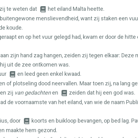
ij te weten dat
het eiland Malta heette.
buitengewone menslievendheid, want zij staken een vuur 
 de koude.
raapt en op het vuur gelegd had, kwam er door de hitte ee
 aan zijn hand zag hangen, zeiden zij tegen elkaar: Deze
 hij uit de zee ontkomen was.
vuur
en leed geen enkel kwaad.
en of plotseling dood neervallen. Maar toen zij, na lang g
en zij
van gedachten
en
zeiden dat hij een god was.
 had de voornaamste van het eiland, van wie de naam Publ
ius, door
koorts en buikloop bevangen, op bed lag. Pa
 en maakte hem gezond.