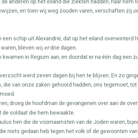
de anderen op het eiland die ziekten hadden, naar hem t
ewijzen, en toen wij weg zouden varen, verschaften zij
o
een schip uit Alexandrië, dat op het eiland overwinterd h
 waren, bleven wij
er
drie dagen.
 kwamen in Regium aan, en doordat er na één dag een 
verzocht werd zeven dagen bij hen te blijven. En zo ging
 die van onze zaken gehoord hadden, ons tegemoet, tot 
j moed.
en, droeg de hoofdman de gevangenen over aan de overs
 de soldaat die hem bewaakte.
Paulus hen die de voornaamsten van de Joden waren, bije
 die niets gedaan heb tegen het volk of de gewoonten van