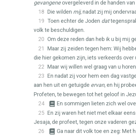
gevangene
overgeleverd in de handen van
18
Die wilden
mij
, nadat zij mij ondervr
19
Toen echter de Joden
dat
tegensprak
volk te beschuldigen.
20
Om deze reden dan heb ik u bij mij 
21
Maar zij zeiden tegen hem: Wij hebb
die hier gekomen zijn, iets verkeerds over
22
Maar wij willen wel graag van u hore
23
En nadat zij voor hem een dag vastg
aan hen uit en getuigde
ervan
, en hij prob
Profeten, te bewegen tot het geloof in Jez
24
En sommigen lieten zich wel ove
25
En zij waren het niet met elkaar eens
Jesaja, de profeet, tegen onze vaderen ge
26
Ga naar dit volk toe en zeg: Met h