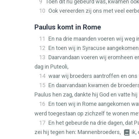
9
Toen dit nu gebeurd was, kwamen ook 
10
Ook vereerden zij ons met veel eerb
Paulus komt in Rome
11
En na drie maanden voeren wij weg in 
12
En toen wij in Syracuse aangekomen
13
Daarvandaan voeren wij eromheen en
dag in Puteoli,
14
waar wij broeders aantroffen en ons 
15
En daarvandaan kwamen de broeders,
Paulus hen zag, dankte hij God en vatte hi
16
En toen wij in Rome aangekomen war
werd toegestaan op zichzelf te wonen met
17
En het gebeurde na drie dagen, dat 
zei hij tegen hen: Mannenbroeders,
ik,