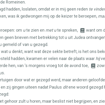
 de Romeinen.
aagd hadden, loslaten, omdat er in mij geen reden
te vinde
en, was ik gedwongen mij op de keizer te beroepen,
ma
geroepen: om
u
te zien en
met u
te spreken,
want om d
en geen brieven met betrekking tot u uit Judea ontvange
 u gemeld of van u gezegd.
n wat u denkt, want wat deze sekte betreft, is het ons b
esteld hadden, kwamen er velen naar de plaats waar
hij
ve
eerde hen, van 's morgens vroeg tot de avond toe,
zowe
us.
rtuigen door wat er gezegd werd, maar anderen geloofden
 en zij gingen uiteen nadat Paulus
dit
ene woord gezegd ha
zegd:
et gehoor zult u horen, maar beslist niet begrijpen, en zie