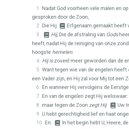
1
Nadat God voorheen vele malen en op v
gesproken door de Zoon,
2
Die Hij
Erfgenaam gemaakt heeft v
3
Hij
, Die de afstraling van
Gods
heer
heeft, nadat Hij de reiniging van onze zon
hoogste
hemelen
.
4
Hij is
zoveel meer geworden dan de eng
5
Want tegen wie van de engelen heeft
een Vader zijn, en Hij zal voor Mij tot een 
6
En wanneer Hij vervolgens de Eerstgeb
7
En van de engelen zegt Hij weliswaar:
8
maar tegen de Zoon
zegt Hij
:
Uw tr
9
U hebt gerechtigheid lief en haat ong
10
En:
In het begin hebt U, Heere, 