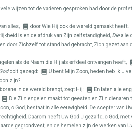
ele wijzen tot de vaderen gesproken had door de profeten
an alles,
door Wie Hij ook de wereld gemaakt heeft.
lijkheid is en de afdruk van Zijn zelfstandigheid,
Die
alle 
den door Zichzelf tot stand had gebracht, Zich gezet aan 
elen als de Naam die Hij als erfdeel ontvangen heeft,
God
ooit gezegd:
U bent Mijn Zoon, heden heb Ik U v
Zoon zijn?
orene in de wereld brengt, zegt Hij:
En laten alle e
Die Zijn engelen maakt tot geesten en Zijn dienaren 
oon, o God, bestaat in alle eeuwigheid. De scepter van Uw
erechtigheid. Daarom heeft Uw God U gezalfd, o God, met
de aarde gegrondvest, en de hemelen zijn de werken van 