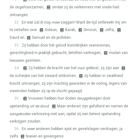
de ongehoorzamen,
omdat zij de verkenners met vrede had
ontvangen.
32
En wat zal ik nog
meer
zeggen? Want de tijd ontbreekt mij om
te vertellen over
Gideon,
Barak,
Simson,
Jefta,
David en
Samuel en de profeten.
33
Zij hebben door het geloof koninkrijken overwonnen,
gerechtigheid in praktijk gebracht, beloften verkregen,
muilen van
leeuwen gesloten.
34
Zij hebben de kracht van het vuur geblust, zij zijn aan
de scherpte van het zwaard ontkomen,
zij hebben in zwakheid
kracht ontvangen, zij zijn machtig geworden in de oorlog, legers van
vreemden hebben zij op de vlucht gejaagd.
35
Vrouwen hebben hun doden
terug
gekregen door
opstanding
uit de dood
.
Maar anderen zijn gefolterd en namen de
aangeboden
verlossing niet aan, opdat zij een betere opstanding
verkrijgen zouden.
36
En
weer
anderen hebben spot en geselslagen verdragen, ja
zelfs
boeien en gevangenis.