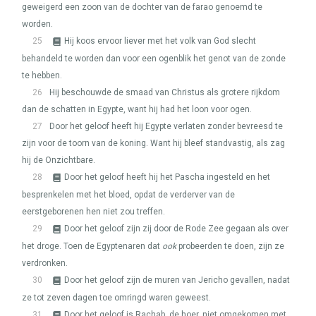
geweigerd een zoon van de dochter van de farao genoemd te
worden.
25
Hij koos ervoor liever met het volk van God slecht
behandeld te worden dan voor een ogenblik het genot van de zonde
te hebben.
26
Hij beschouwde de smaad van Christus als grotere rijkdom
dan de schatten in Egypte, want hij had het loon voor ogen.
27
Door het geloof heeft hij Egypte verlaten zonder bevreesd te
zijn voor de toorn van de koning. Want hij bleef standvastig, als zag
hij de Onzichtbare.
28
Door het geloof heeft hij het Pascha ingesteld en het
besprenkelen met het bloed, opdat de verderver van de
eerstgeborenen hen niet zou treffen.
29
Door het geloof zijn zij door de Rode Zee gegaan als over
het droge. Toen de Egyptenaren dat
ook
probeerden te doen, zijn ze
verdronken.
30
Door het geloof zijn de muren van Jericho gevallen, nadat
ze tot zeven dagen toe omringd waren geweest.
31
Door het geloof is Rachab, de hoer, niet omgekomen met