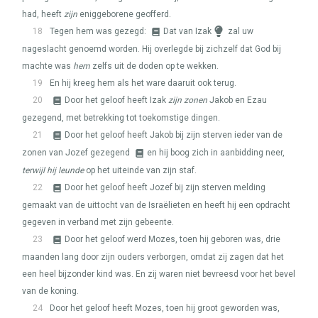
had, heeft
zijn
eniggeborene geofferd.
18
Tegen hem was gezegd:
Dat van Izak
zal uw
nageslacht genoemd worden. Hij overlegde bij zichzelf dat God bij
machte was
hem
zelfs uit de doden op te wekken.
19
En hij kreeg hem als het ware daaruit ook terug.
20
Door het geloof heeft Izak
zijn zonen
Jakob en Ezau
gezegend, met betrekking tot toekomstige dingen.
21
Door het geloof heeft Jakob bij zijn sterven ieder van de
zonen van Jozef gezegend
en hij boog zich in aanbidding neer,
terwijl hij leunde
op het uiteinde van zijn staf.
22
Door het geloof heeft Jozef bij zijn sterven melding
gemaakt van de uittocht van de Israëlieten en heeft hij een opdracht
gegeven in verband met zijn gebeente.
23
Door het geloof werd Mozes, toen hij geboren was, drie
maanden lang door zijn ouders verborgen, omdat zij zagen dat het
een heel bijzonder kind was. En zij waren niet bevreesd voor het bevel
van de koning.
24
Door het geloof heeft Mozes, toen hij groot geworden was,