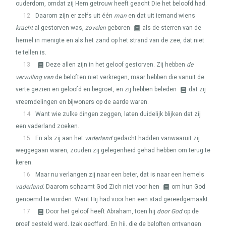
ouderdom, omdat zij Hem getrouw heeft geacht Die het beloofd had.
12
Daarom zijn er zelfs uit één
man
en dat uit iemand wiens
kracht
al gestorven was,
zovelen
geboren
als de sterren van de
hemel in menigte en als het zand op het strand van de zee, dat niet
te tellen is.
13
Deze allen zijn in het geloof gestorven. Zij hebben
de
vervulling van
de beloften niet verkregen, maar hebben die vanuit de
verte gezien en geloofd en begroet, en zij hebben beleden
dat zij
vreemdelingen en bijwoners op de aarde waren.
14
Want wie zulke dingen zeggen, laten duidelijk blijken dat zij
een vaderland zoeken.
15
En als zij aan het
vaderland
gedacht hadden vanwaaruit zij
weggegaan waren, zouden zij gelegenheid gehad hebben om terug te
keren.
16
Maar nu verlangen zij naar een beter, dat is naar een hemels
vaderland
. Daarom schaamt God Zich niet voor hen
om hun God
genoemd te worden. Want Hij had voor hen een stad gereedgemaakt.
17
Door het geloof heeft Abraham, toen hij
door God
op de
proef gesteld werd, Izak geofferd. En hij, die de beloften ontvangen