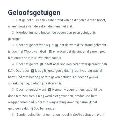
Geloofsgetuigen
1
Het geloof nu is een vaste grond van de dingen die men hoopt,
en
een bewijs van de zaken die men niet ziet.
2
Hierdoor immers hebben de ouden een
goed
getuigenis
gekregen.
3
Door het geloof zien wij in
dat de wereld tot stand gebracht
is door het Woord van God,
en wel zo
dat de dingen die men ziet,
niet ontstaan zijn uit wat zichtbaar is.
4
Door het geloof
heeft Abel God een beter offer gebracht dan
Kaïn. Daardoor
kreeg hij getuigenis dat hij rechtvaardig was; dit
heeft God met het oog op zijn gaven getuigd. En door dit
geloof
spreekt hij nog, nadat hij gestorven is.
5
Door het geloof werd
Henoch weggenomen, opdat hij de
dood niet zou zien. En hij werd niet gevonden, omdat God hem
weggenomen had. Vóór zijn wegneming kreeg hij namelijk het
getuigenis dat hij God behaagde.
6
Zonder geloof is het echter onmogelijk
God
te behagen. Want