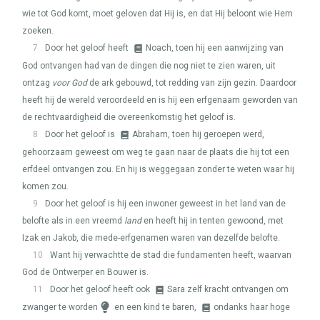
wie tot God komt, moet geloven dat Hij is, en dat Hij beloont wie Hem
zoeken.
7
Door het geloof heeft
Noach, toen hij een aanwijzing van
God ontvangen had van de dingen die nog niet te zien waren, uit
ontzag
voor God
de ark gebouwd, tot redding van zijn gezin. Daardoor
heeft hij de wereld veroordeeld en is hij een erfgenaam geworden van
de rechtvaardigheid die overeenkomstig het geloof is.
8
Door het geloof is
Abraham, toen hij geroepen werd,
gehoorzaam geweest om weg te gaan naar de plaats die hij tot een
erfdeel ontvangen zou. En hij is weggegaan zonder te weten waar hij
komen zou.
9
Door het geloof is hij een inwoner geweest in het land van de
belofte als in een vreemd
land
en heeft hij in tenten gewoond, met
Izak en Jakob, die mede-erfgenamen waren van dezelfde belofte.
10
Want hij verwachtte de stad die fundamenten heeft, waarvan
God de Ontwerper en Bouwer is.
11
Door het geloof heeft ook
Sara zelf kracht ontvangen om
zwanger te worden
en een kind te baren,
ondanks haar hoge