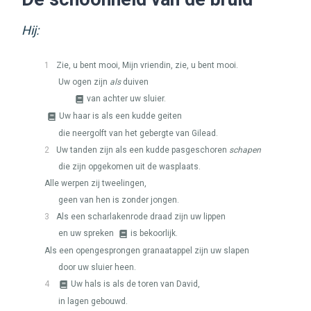
Hij:
1
Zie, u bent mooi, Mijn vriendin, zie, u bent mooi.
Uw ogen zijn
als
duiven
van achter uw sluier.
Uw haar is als een kudde geiten
die neergolft van het gebergte van Gilead.
2
Uw tanden zijn als een kudde pasgeschoren
schapen
die zijn opgekomen uit de wasplaats.
Alle werpen zij tweelingen,
geen van hen is zonder jongen.
3
Als een scharlakenrode draad zijn uw lippen
en uw spreken
is bekoorlijk.
Als een opengesprongen granaatappel zijn uw slapen
door uw sluier heen.
4
Uw hals is als de toren van David,
in lagen gebouwd.