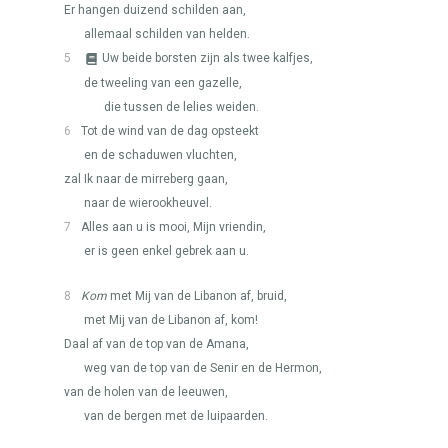
Er hangen duizend schilden aan,
allemaal schilden van helden.
5
Uw beide borsten zijn als twee kalfjes,
de tweeling van een gazelle,
die tussen de lelies weiden.
6
Tot de wind van de dag opsteekt
en de schaduwen vluchten,
zal Ik naar de mirreberg gaan,
naar de wierookheuvel.
7
Alles aan u is mooi, Mijn vriendin,
er is geen enkel gebrek aan u.
8
Kom
met Mij van de Libanon af, bruid,
met Mij van de Libanon af, kom!
Daal af van de top van de Amana,
weg van de top van de Senir en de Hermon,
van de holen van de leeuwen,
van de bergen met de luipaarden.