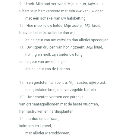
9
U hebt Mijn hart veroverd, Mijn zuster,
Mijn
bruid,
u hebt Mijn hart veroverd met één
blik
van uw ogen,
met één schakel van uw halsketting.
10
Hoe mooi is uw liefde, Mijn zuster,
Mijn
bruid,
hoeveel beter is uw liefde dan wijn
en de geur van uw
zalf
oliën dan allerlei specerijen!
11
Uw lippen druipen van honingzeem,
Mijn
bruid,
honing en melk zijn onder uw tong
en de geur van uw kleding is
als de geur van de Libanon.
12
Een gesloten tuin bent u, Mijn zuster,
Mijn
bruid,
een gesloten bron, een verzegelde fontein.
13
Uw scheuten vormen een paradijs
van granaatappelbomen met de beste vruchten,
hennastruiken en nardusplanten,
14
nardus en saffraan,
kalmoes en kaneel,
met allerlei wierookbomen,