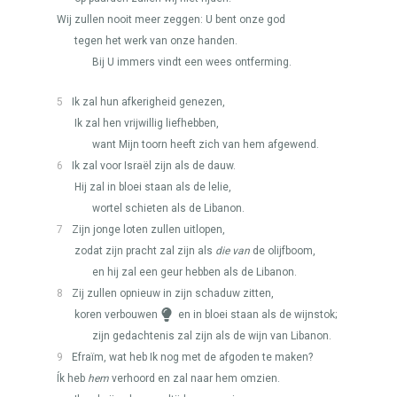
Wij zullen nooit meer zeggen: U bent onze god
tegen het werk van onze handen.
Bij U immers vindt een wees ontferming.
5
Ik zal hun afkerigheid genezen,
Ik zal hen vrijwillig liefhebben,
want Mijn toorn heeft zich van hem afgewend.
6
Ik zal voor Israël zijn als de dauw.
Hij zal in bloei staan als de lelie,
wortel schieten als de Libanon.
7
Zijn jonge loten zullen uitlopen,
zodat zijn pracht zal zijn als
die van
de olijfboom,
en hij zal een geur hebben als de Libanon.
8
Zij zullen opnieuw in zijn schaduw zitten,
koren verbouwen
en in bloei staan als de wijnstok;
zijn gedachtenis zal zijn als de wijn van Libanon.
9
Efraïm, wat heb Ik nog met de afgoden te maken?
Ík heb
hem
verhoord en zal naar hem omzien.