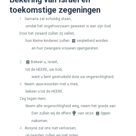
toekomstige zegeningen
1
Samaria zal schuldig staan,
omdat het ongehoorzaam geweest is aan zijn God.
Door het zwaard zullen zij vallen,
hun kleine kinderen zullen
verpletterd worden
en hun zwangere vrouwen opengereten.
2
Bekeer u, Israël,
tot de
HEERE
, uw God,
want u bent gestruikeld door uw ongerechtigheid.
3
Neem
deze
woorden met u mee,
bekeer u tot de
HEERE
.
Zeg tegen Hem:
Neem alle ongerechtigheid weg, neem het goede aan.
Dan zullen wij de offers
van onze
lippen
nakomen.
4
Assyrië zal ons niet verlossen,
op paarden zullen wij niet rijden.