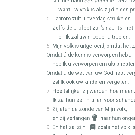
laat niemand
een ander
ter verant
want uw volk is als zij die een p
5
Daarom zult u overdag struikelen.
Zelfs de profeet zal 's nachts met 
en Ik zal uw moeder uitroeien.
6
Mijn volk is uitgeroeid, omdat het 
Omdat ú de kennis verworpen hebt,
heb Ik u verworpen om als priester
Omdat u de wet van uw God hebt ver
zal Ik ook uw kinderen vergeten.
7
Hoe talrijker zij werden, hoe meer 
Ik zal hun eer inruilen voor schand
8
Zij eten de zonde van Mijn volk,
en zij verlangen
naar hun onger
9
En het zal zijn:
zoals het volk is