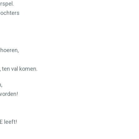
rspel.
dochters
 hoeren,
, ten val komen.
n,
worden!
E
leeft!