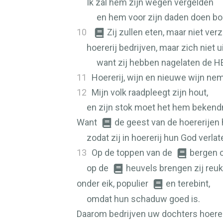
Ik zal hem zijn wegen vergelden
en hem voor zijn daden doen bo
10
Zij zullen eten, maar niet ve
hoererij bedrijven, maar zich niet u
want zij hebben nagelaten de
H
11
Hoererij, wijn en nieuwe wijn ne
12
Mijn volk raadpleegt zijn hout,
en zijn stok moet het hem beken
Want
de geest van de hoererijen 
zodat zij in hoererij hun God verlat
13
Op de toppen van de
bergen o
op de
heuvels brengen zij reuk
onder eik, populier
en terebint,
omdat hun schaduw goed is.
Daarom bedrijven uw dochters hoerer