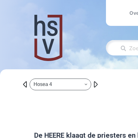
Ove
Hosea 4
De
HEERE
klaagt de priesters en 