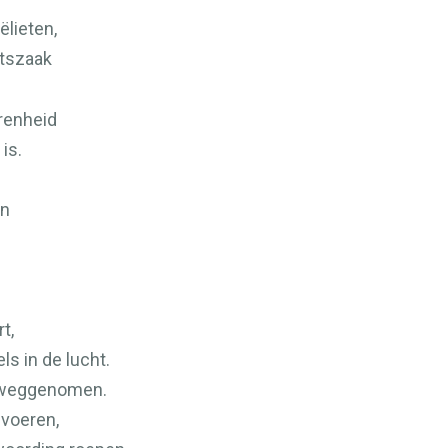
aëlieten,
tszaak
renheid
is.
en
t,
ls in de lucht.
n weggenomen.
 voeren,