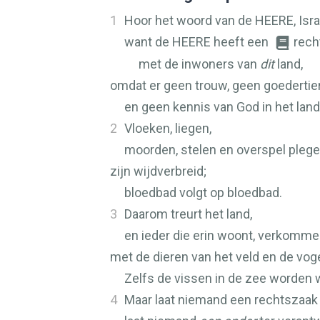
1
Hoor het woord van de
HEERE
, Isr
want de
HEERE
heeft een
rech
met de inwoners van
dit
land,
omdat er geen trouw, geen goedertie
en geen kennis van God in het land 
2
Vloeken, liegen,
moorden, stelen en overspel pleg
zijn wijdverbreid;
bloedbad volgt op bloedbad.
3
Daarom treurt het land,
en ieder die erin woont, verkommer
met de dieren van het veld en de voge
Zelfs de vissen in de zee worde
4
Maar laat niemand een rechtszaak