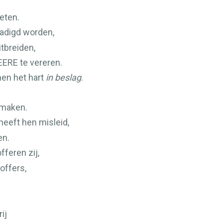
eten.
rzadigd worden,
itbreiden,
EERE
te vereren.
men het hart
in beslag
.
dmaken.
heeft hen misleid,
en.
fferen zij,
offers,
ij