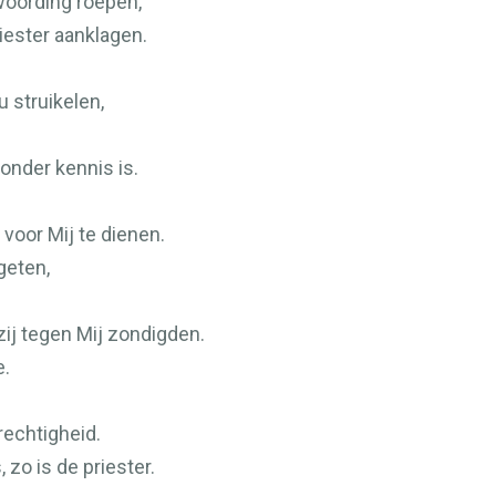
woording roepen,
riester aanklagen.
u struikelen,
zonder kennis is.
 voor Mij te dienen.
geten,
zij tegen Mij zondigden.
e.
echtigheid.
, zo is de priester.