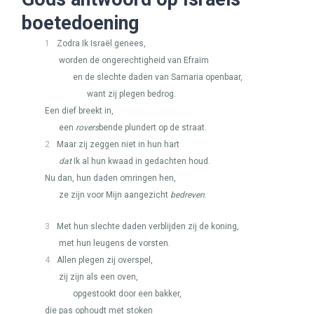
boetedoening
1
Zodra Ik Israël genees,
worden de ongerechtigheid van Efraïm
en de slechte daden van Samaria openbaar,
want zij plegen bedrog.
Een dief breekt in,
een
rovers
bende plundert op de straat.
2
Maar zij zeggen niet in hun hart
dat
Ik al hun kwaad in gedachten houd.
Nu dan, hun daden omringen hen,
ze zijn voor Mijn aangezicht
bedreven
.
3
Met hun slechte daden verblijden zij de koning,
met hun leugens de vorsten.
4
Allen plegen zij overspel,
zij zijn als een oven,
opgestookt door een bakker,
die pas ophoudt met stoken