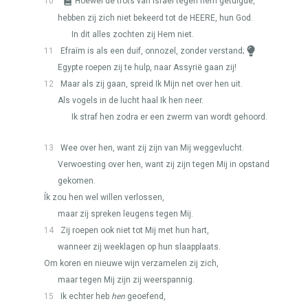
10
Hoewel de trots van Israël tegen hem getuigde,
hebben zij zich niet bekeerd tot de
HEERE
, hun God.
In dit alles zochten zij Hem niet.
11
Efraïm is als een duif, onnozel, zonder verstand;
Egypte roepen zij te hulp, naar Assyrië gaan zij!
12
Maar als zij gaan, spreid Ik Mijn net over hen uit.
Als vogels in de lucht haal Ik hen neer.
Ik straf hen zodra er een zwerm van wordt gehoord.
13
Wee over hen, want zij zijn van Mij weggevlucht.
Verwoesting over hen, want zij zijn tegen Mij in opstand
gekomen.
Ík zou hen wel willen verlossen,
maar zij spreken leugens tegen Mij.
14
Zij roepen ook niet tot Mij met hun hart,
wanneer zij weeklagen op hun slaapplaats.
Om koren en nieuwe wijn verzamelen zij zich,
maar tegen Mij zijn zij weerspannig.
15
Ik echter heb
hen
geoefend,