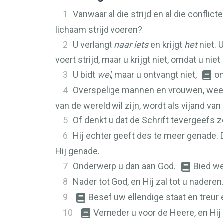
1
Vanwaar al die strijd en al die confli
lichaam strijd voeren?
2
U verlangt
naar iets
en krijgt
het
niet. 
voert strijd, maar u krijgt niet, omdat u niet 
3
U bidt
wel
, maar u ontvangt niet,
om
4
Overspelige mannen en vrouwen, wee
van de wereld wil zijn, wordt als vijand v
5
Of denkt u dat de Schrift tevergeefs z
6
Hij echter geeft des te meer genade.
Hij genade.
7
Onderwerp u dan aan God.
Bied we
8
Nader tot God, en Hij zal tot u naderen
9
Besef uw ellendige staat en treur 
10
Verneder u voor de Heere, en Hij