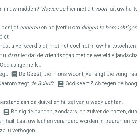
cten in uw midden?
Vloeien ze
hier niet uit
voort
: uit uw har
U benijdt
anderen
en beijvert u om
dingen te bemachtige
bidt.
dat u verkeerd bidt, met het doel het in uw hartstochten
t u
dan
niet dat de vriendschap met de wereld vijandsch
an God aangemerkt.
egt:
De Geest, Die in ons woont, verlangt Die vurig na
 Daarom zegt
de Schrift
:
God keert Zich tegen de hoo
erstand aan de duivel en hij zal van u wegvluchten.
.
Reinig de handen, zondaars, en zuiver de harten, dub
en huil. Laat uw lachen veranderd worden in treuren en
u
 zal u verhogen.