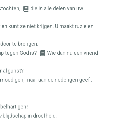
tstochten,
die in alle delen van uw
n
en kunt ze niet krijgen. U maakt ruzie en
 door te brengen.
ap tegen God is?
Wie dan nu een vriend
ar afgunst?
gmoedigen, maar aan de nederigen geeft
belhartigen!
w
blijdschap in droefheid.