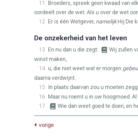
11
Broeders, spreek geen kwaad van elka
oordeelt over de wet. Als u over de wet oo
12
Er is één Wetgever,
namelijk
Hij Die 
De onzekerheid van het leven
13
En nu dan u die zegt:
Wij zullen 
winst maken,
14
u, die niet weet wat er morgen
gebeur
daarna verdwijnt.
15
In plaats daarvan zou u moeten zeg
16
Maar nu roemt u in uw hoogmoed. Al z
17
Wie dan weet goed te doen, en he
vorige