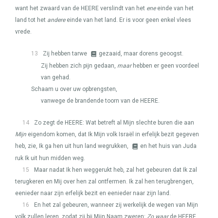
want het zwaard van de
HEERE
verslindt van het
ene
einde van het
land tot het
andere
einde van het land. Er is voor geen enkel vlees
vrede.
13
Zij hebben tarwe
gezaaid, maar dorens geoogst.
Zij hebben zich pijn gedaan,
maar
hebben er geen voordeel
van gehad.
Schaam u over uw opbrengsten,
vanwege de brandende toorn van de
HEERE
.
14
Zo zegt de
HEERE
: Wat betreft al Mijn slechte buren die aan
Mijn
eigendom komen, dat Ik Mijn volk Israël in erfelijk bezit gegeven
heb, zie, Ik ga hen uit hun land wegrukken,
en het huis van Juda
ruk Ik uit hun midden weg.
15
Maar nadat Ik hen weggerukt heb, zal het gebeuren dat Ik zal
terugkeren en Mij over hen zal ontfermen. Ik zal hen terugbrengen,
eenieder naar zijn erfelijk bezit en eenieder naar zijn land.
16
En het zal gebeuren, wanneer zij werkelijk de wegen van Mijn
volk zullen leren, zodat zij bij Mijn Naam zweren:
Zo waar
de
HEERE