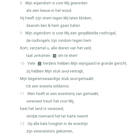
8
Mijn eigendom is voor Mij geworden
als een leeuw in het woud.
Hij heeft zijn stem tegen Mij laten klinken,
daarom ben Ik hem gaan haten.
9
Mijn eigendom is voor Mij een gespikkelde roofvogel,
de roofvogels zijn rondom tegen hem:
Kom, verzamel u, alle dieren van het veld,
laat
ze
komen
om te eten!
10
Vele
herders hebben Mijn wijngaard te gronde gericht,
zij hebben Mijn stuk
land
vertrapt,
Mijn begerenswaardige stuk
land
gemaakt
tot een woeste wildernis.
11
Men heeft er een woestenij van gemaakt,
verwoest treurt het voor Mij,
heel het land is verwoest,
omdat niemand het ter harte neemt.
12
Op alle kale hoogten in de woestijn
zijn verwoesters gekomen,