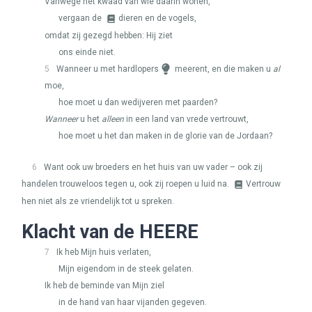
Vanwege het kwaad van wie daarin wonen,
vergaan de
dieren en de vogels,
omdat zij gezegd hebben: Hij ziet
ons einde niet.
5
Wanneer u met hardlopers
meerent, en die maken u
al
moe,
hoe moet u dan wedijveren met paarden?
Wanneer
u het
alleen
in een land van vrede vertrouwt,
hoe moet u het dan maken in de glorie van de Jordaan?
6
Want ook uw broeders en het huis van uw vader – ook zij
handelen trouweloos tegen u, ook zij roepen u luid na.
Vertrouw
hen niet als ze vriendelijk tot u spreken.
Klacht van de
HEERE
7
Ik heb Mijn huis verlaten,
Mijn eigendom in de steek gelaten.
Ik heb de beminde van Mijn ziel
in de hand van haar vijanden gegeven.