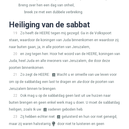
Breng over hen een dag van onheil,
breek ze met een dubbele verbreking.
Heiliging van de sabbat
19
Zo heeft de
HEERE
tegen mij gezegd: Ga in de Volkspoort
staan, waardoor de koningen van Juda binnenkomen en waardoor zij
naar buiten gaan, ja, in alle poorten van Jeruzalem,
20
en zeg tegen hen: Hoor het woord van de
HEERE
, koningen van
Juda, heel Juda en alle inwoners van Jeruzalem, die door deze
poorten binnenkomen.
21
Zo zegt de
HEERE
:
Wacht u er omwille van uw leven voor
om op de sabbatdag een last te dragen en
die
door de poorten van
Jeruzalem binnen te brengen.
22
Ook mag u op de sabbatdag geen last uit uw huizen naar
buiten brengen en geen enkel werk mag u doen. U moet de sabbatdag
heiligen, zoals Ik uw
vaderen geboden heb.
23
Zij hebben echter niet
geluisterd en hun oor niet geneigd,
maar zij waren halsstarrig
door niet te luisteren en geen