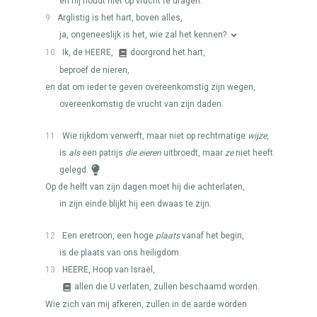
en hij houdt niet op vrucht te dragen.
9
Arglistig is het hart, boven alles,
ja, ongeneeslijk is het, wie zal het kennen?
10
Ik, de
HEERE
,
doorgrond het hart,
beproef de nieren,
en dat om ieder te geven overeenkomstig zijn wegen,
overeenkomstig de vrucht van zijn daden.
11
Wie rijkdom verwerft, maar niet op rechtmatige
wijze
,
is
als
een patrijs
die eieren
uitbroedt, maar
ze
niet heeft
gelegd.
Op de helft van zijn dagen moet hij die achterlaten,
in zijn einde blijkt hij een dwaas te zijn.
12
Een eretroon, een hoge
plaats
vanaf het begin,
is de plaats van ons heiligdom.
13
HEERE
, Hoop van Israël,
allen die U verlaten, zullen beschaamd worden.
Wie zich van mij afkeren, zullen in de aarde worden