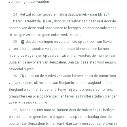
vermaning te aanvaarden.
24
Het zal echter gebeuren, als u daadwerkelijk naar Mij zult
luisteren, spreekt de
HEERE
, door op de sabbatdag geen last door de
poorten van deze stad naar binnen te brengen, en door de sabbatdag
te heiligen
en
daarop geen enkel werk te doen,
25
dat dan koningen en vorsten, die op de troon van David
zitten, door de poorten van deze stad naar binnen zullen komen,
rijdend op wagens en op paarden, zij en hun vorsten, de mannen van
Juda en de inwoners van Jeruzalem. Dan zal deze stad voor eeuwig
bewoond blijven.
26
Zij zullen uit de steden van Juda komen, en uit de omstreken
van Jeruzalem, uit het land van Benjamin, uit het Laagland, uit het
Bergland en uit het Zuiderland, terwijl zij brandoffers, slachtoffers,
graanoffers en wierook brengen, en terwijl zij lofoffers zullen brengen
in
het huis van de
HEERE
.
27
Maar als u niet naar Mij luistert door de sabbatdag te heiligen
en door daarop geen last te dragen als u op de sabbatdag door de
poorten van Jeruzalem binnenkomt, dan zal Ik een vuur aansteken in