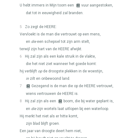
U hebt immers in Mijn toorn een
vuur aangestoken,
dat tot in eeuwigheid zal branden.
5
Zo zegt de
HEERE
:
Vervloekt is de man die vertrouwt op een mens,
en
die
een schepsel tot zijn arm stelt,
terwijl zijn hart van de
HEERE
afwijkt.
6
Hij zal zijn als een kale struik in de vlakte,
die het niet ziet wanneer het goede komt:
hij verblijft
op
de droogste plekken in de woestijn,
in
zilt en onbewoond land.
7
Gezegend is de man die op de
HEERE
vertrouwt,
wiens vertrouwen de
HEERE
is.
8
Hij zal zijn als een
boom, die bij water geplant is,
en
die
zijn wortels laat uitlopen bij een waterloop.
Hij merkt het niet als er hitte komt,
zijn blad blijft groen.
Een jaar van droogte deert hem niet,