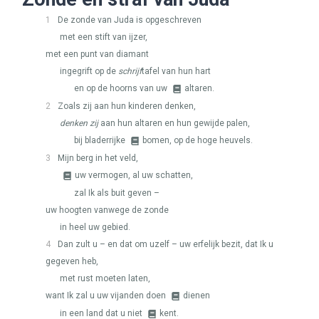
1
De zonde van Juda is opgeschreven
met een stift van ijzer,
met een punt van diamant
ingegrift op de
schrijf
tafel van hun hart
en op de hoorns van uw
altaren.
2
Zoals zij aan hun kinderen denken,
denken zij
aan hun altaren en hun gewijde palen,
bij bladerrijke
bomen, op de hoge heuvels.
3
Mijn berg in het veld,
uw vermogen, al uw schatten,
zal Ik als buit geven –
uw hoogten vanwege de zonde
in heel uw gebied.
4
Dan zult u – en dat om uzelf – uw erfelijk bezit, dat Ik u
gegeven heb,
met rust moeten laten,
want Ik zal u uw vijanden doen
dienen
in een land dat u niet
kent.