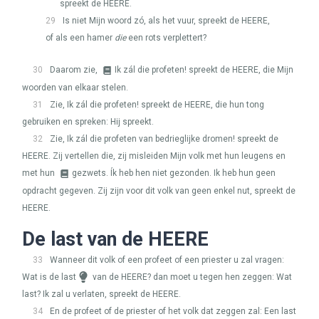
spreekt de
HEERE
.
29
Is niet Mijn woord zó, als het vuur, spreekt de
HEERE
,
of als een hamer
die
een rots verplettert?
30
Daarom zie,
Ik zál die profeten! spreekt de
HEERE
, die Mijn
woorden van elkaar stelen.
31
Zie, Ik zál die profeten! spreekt de
HEERE
, die hun tong
gebruiken en spreken: Hij spreekt.
32
Zie, Ik zál die profeten van bedrieglijke dromen! spreekt de
HEERE
. Zij vertellen die, zij misleiden Mijn volk met hun leugens en
met hun
gezwets. Ík heb hen niet gezonden. Ik heb hun geen
opdracht gegeven. Zij zijn voor dit volk van geen enkel nut, spreekt de
HEERE
.
De last van de
HEERE
33
Wanneer dit volk of een profeet of een priester u zal vragen:
Wat is de last
van de
HEERE
? dan moet u tegen hen zeggen: Wat
last? Ik zal u verlaten, spreekt de
HEERE
.
34
En de profeet of de priester of het volk dat zeggen zal: Een last