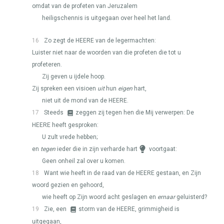
omdat van de profeten van Jeruzalem
heiligschennis is uitgegaan over heel het land.
16
Zo zegt de
HEERE
van de legermachten:
Luister niet naar de woorden van die profeten die tot u
profeteren.
Zij geven u ijdele hoop.
Zij spreken een visioen
uit
hun
eigen
hart,
niet uit de mond van de
HEERE
.
17
Steeds
zeggen zij tegen hen die Mij verwerpen: De
HEERE
heeft gesproken:
U zult vrede hebben;
en
tegen
ieder die in zijn verharde hart
voortgaat:
Geen onheil zal over u komen.
18
Want wie heeft in de raad van de
HEERE
gestaan, en Zijn
woord gezien en gehoord,
wie heeft op Zijn woord acht geslagen en
ernaar
geluisterd?
19
Zie, een
storm van de
HEERE
, grimmigheid is
uitgegaan,