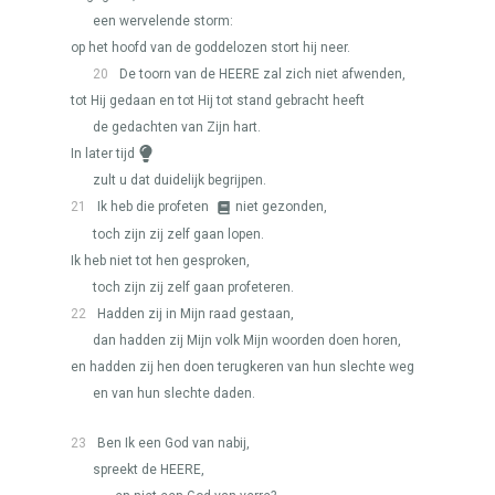
een wervelende storm:
op het hoofd van de goddelozen stort hij neer.
20
De toorn van de
HEERE
zal zich niet afwenden,
tot Hij gedaan en tot Hij tot stand gebracht heeft
de gedachten van Zijn hart.
In later tijd
zult u dat duidelijk begrijpen.
21
Ik heb die profeten
niet gezonden,
toch zijn zij zelf gaan lopen.
Ik heb niet tot hen gesproken,
toch zijn zij zelf gaan profeteren.
22
Hadden zij in Mijn raad gestaan,
dan hadden zij Mijn volk Mijn woorden doen horen,
en hadden zij hen doen terugkeren van hun slechte weg
en van hun slechte daden.
23
Ben Ik een God van nabij,
spreekt de
HEERE
,