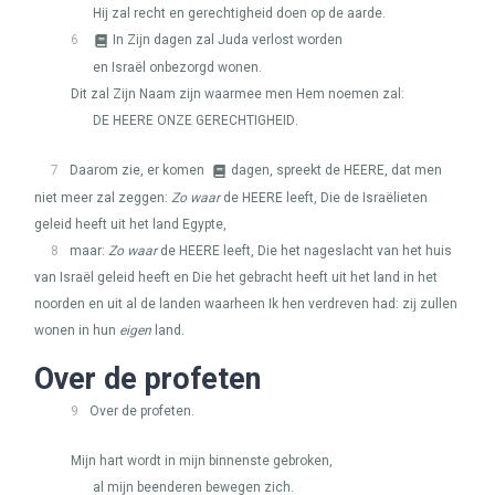
Hij zal recht en gerechtigheid doen op de aarde.
6
In Zijn dagen zal Juda verlost worden
en Israël onbezorgd wonen.
Dit zal Zijn Naam zijn waarmee men Hem noemen zal:
DE
HEERE
ONZE GERECHTIGHEID
.
7
Daarom zie, er komen
dagen, spreekt de
HEERE
, dat men
niet meer zal zeggen:
Zo waar
de
HEERE
leeft, Die de Israëlieten
geleid heeft uit het land Egypte,
8
maar:
Zo waar
de
HEERE
leeft, Die het nageslacht van het huis
van Israël geleid heeft en Die het gebracht heeft uit het land in het
noorden en uit al de landen waarheen Ik hen verdreven had: zij zullen
wonen in hun
eigen
land.
Over de profeten
9
Over de profeten.
Mijn hart wordt in mijn binnenste gebroken,
al mijn beenderen bewegen zich.