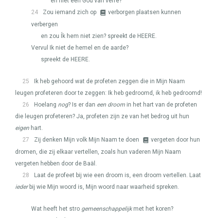
en niet een God van verre?
24
Zou iemand zich op
verborgen plaatsen kunnen
verbergen
en zou Ík hem niet zien? spreekt de
HEERE
.
Vervul Ik niet de hemel en de aarde?
spreekt de
HEERE
.
25
Ik heb gehoord wat de profeten zeggen die in Mijn Naam
leugen profeteren door te zeggen: Ik heb gedroomd, ik heb gedroomd!
26
Hoelang
nog
? Is er dan
een droom
in het hart van de profeten
die leugen profeteren? Ja, profeten zijn ze van het bedrog uit hun
eigen
hart.
27
Zij denken Mijn volk Mijn Naam te doen
vergeten door hun
dromen, die zij elkaar vertellen, zoals hun vaderen Mijn Naam
vergeten hebben door de Baäl.
28
Laat de profeet bij wie een droom is, een droom vertellen. Laat
ieder
bij wie Mijn woord is, Mijn woord naar waarheid spreken.
Wat heeft het stro
gemeenschappelijk
met het koren?