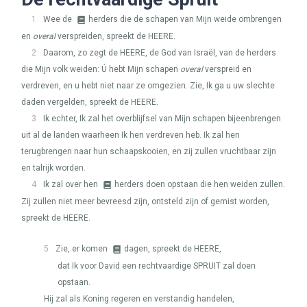
1
Wee de
herders die de schapen van Mijn weide ombrengen
en
overal
verspreiden, spreekt de
HEERE
.
2
Daarom, zo zegt de
HEERE
, de God van Israël, van de herders
die Mijn volk weiden: Ú hebt Mijn schapen
overal
verspreid en
verdreven, en u hebt niet naar ze omgezien. Zie, Ik ga u uw slechte
daden vergelden, spreekt de
HEERE
.
3
Ik echter, Ik zal het overblijfsel van Mijn schapen bijeenbrengen
uit al de landen waarheen Ik hen verdreven heb. Ik zal hen
terugbrengen naar hun schaapskooien, en zij zullen vruchtbaar zijn
en talrijk worden.
4
Ik zal over hen
herders doen opstaan die hen weiden zullen.
Zij zullen niet meer bevreesd zijn, ontsteld zijn of gemist worden,
spreekt de
HEERE
.
5
Zie, er komen
dagen, spreekt de
HEERE
,
dat Ik voor David een rechtvaardige
SPRUIT
zal doen
opstaan.
Hij zal als Koning regeren en verstandig handelen,