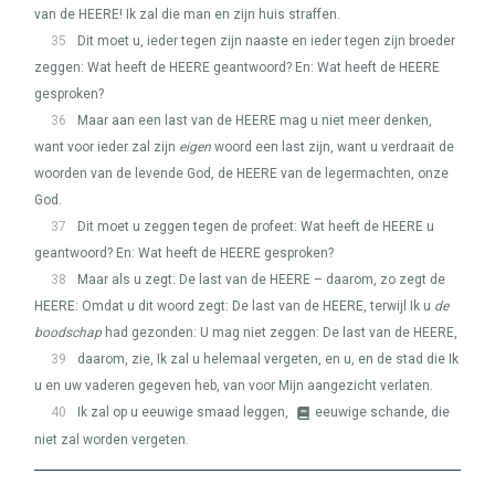
van de
HEERE
! Ik zal die man en zijn huis straffen.
35
Dit moet u, ieder tegen zijn naaste en ieder tegen zijn broeder
zeggen: Wat heeft de
HEERE
geantwoord? En: Wat heeft de
HEERE
gesproken?
36
Maar aan een last van de
HEERE
mag u niet meer denken,
want voor ieder zal zijn
eigen
woord een last zijn, want u verdraait de
woorden van de levende God, de
HEERE
van de legermachten, onze
God.
37
Dit moet u zeggen tegen de profeet: Wat heeft de
HEERE
u
geantwoord? En: Wat heeft de
HEERE
gesproken?
38
Maar als u zegt: De last van de
HEERE
– daarom, zo zegt de
HEERE
: Omdat u dit woord zegt: De last van de
HEERE
, terwijl Ik u
de
boodschap
had gezonden: U mag niet zeggen: De last van de
HEERE
,
39
daarom, zie, Ik zal u helemaal vergeten, en u, en de stad die Ik
u en uw vaderen gegeven heb, van voor Mijn aangezicht verlaten.
40
Ik zal op u eeuwige smaad leggen,
eeuwige schande, die
niet zal worden vergeten.