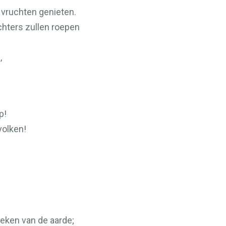
e vruchten genieten.
chters zullen roepen
,
p!
volken!
oeken van de aarde;