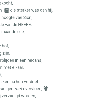
ekocht,
em
die sterker was dan hij.
 hoogte van Sion,
ede van de
HEERE
:
 naar de olie,
 hof,
 zijn.
blijden in een reidans,
 met elkaar.
e,
 maken na hun verdriet.
rzadigen
met
overvloed,
j verzadigd worden,