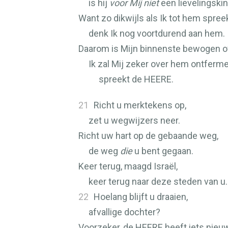
is hij
voor Mij niet
een lievelingski
Want zo dikwijls als Ik tot hem spree
denk Ik nog voortdurend aan hem.
Daarom is Mijn binnenste bewogen o
Ik zal Mij zeker over hem ontferme
spreekt de
HEERE
.
21
Richt u merktekens op,
zet u wegwijzers neer.
Richt uw hart op de gebaande weg,
de weg
die
u bent gegaan.
Keer terug, maagd Israël,
keer terug naar deze steden van u.
22
Hoelang blijft u draaien,
afvallige dochter?
Voorzeker, de
HEERE
heeft iets nieu