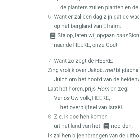
de planters zullen planten en d
6
Want er zal een dag zijn dat de wa
op het bergland van Efraïm:
Sta op, laten wij opgaan
naar
Sion
naar de
HEERE
, onze God!
7
Want zo zegt de
HEERE
:
Zing vrolijk over Jakob,
met
blijdscha
Juich om het hoofd van de heiden
Laat het horen, prijs
Hem
en zeg:
Verlos Uw volk,
HEERE
,
het overblijfsel van Israël.
8
Zie, Ik doe hen komen
uit het land van het
noorden,
Ik zal hen bijeenbrengen van de uith