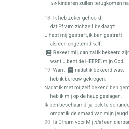
uw
kinderen zullen terugkomen na
18
Ik heb zeker gehoord
dat Efraïm zichzelf beklaagt:
U hebt mij gestraft, ik ben gestraft
als een ongetemd kalf.
Bekeer mij, dan zal ik bekeerd zijn
want U bent de
HEERE
, mijn God.
19
Want
nadat ik bekeerd was,
heb ik berouw gekregen.
Nadat ik met mijzelf bekend ben gem
heb ik mij op de heup geslagen.
Ik ben beschaamd, ja, ook te schand
omdat ik de smaad van mijn jeugd
20
Is Efraïm voor Mij
niet
een dierba