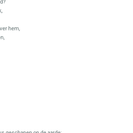
nd?
k,
ver hem,
n,
ws geschapen op de aarde: