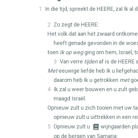
1
In die tijd, spreekt de
HEERE
, zal Ik al
2
Zo zegt de
HEERE
:
Het volk dat aan het zwaard ontkome
heeft genade gevonden in de woest
toen
Ik op weg
ging om hem, Israël, t
3
Van verre
tijden
af is de
HEERE
a
Met
eeuwige liefde heb Ik u liefgehad
daarom heb Ik u getrokken
met
goe
4
Ik zal u weer bouwen en u zult g
maagd Israël.
Opnieuw zult u zich tooien met uw t
opnieuw zult u uittrekken in een r
5
Opnieuw zult u
wijngaarden pl
op de bergen van Samaria: