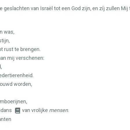
 de geslachten van Israël tot een God zijn, en zíj zullen Mij 
n was,
ijn,
ot rust te brengen.
an mij verschenen:
,
dertierenheid.
ebouwd worden,
amboerijnen,
eidans
van vrolijke
mensen
.
anten