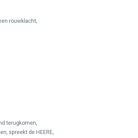
een rouwklacht,
jand terugkomen,
gen, spreekt de
HEERE
,