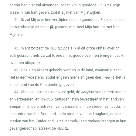
achter hen niet zal afwenden, opdat Ik hun goeddoe. En Ik zal Mijn
vreze in hun hart geven, zodat zij niet van Mij afwijken.
41
Ik zal Mij over hen verblijden en hun goeddoen. En Ik zal hen in
getrouwheid in dit land
planten, met heel Mijn hart en met heel
Mijn ziel.
42
Want zo zegt de
HEERE
: Zoals Ik al dit grote onheil over dit
volk gebracht heb, zo zal Ik
ook
al het goede over hen brengen dat Ik
over hen uitspreek.
43
Er zullen akkers gekocht worden in dit land, waarvan u zegt:
Het is een woestenij, zodat er geen mens en geen dier
meer
is; het is
in de hand van de Chaldeeën gegeven.
44
Men zal akkers kopen voor geld, de
koop
brieven ondertekenen
en verzegelen, en
die door
getuigen laten bevestigen in het land van
Benjamin, in de omstreken van Jeruzalem, in de steden van Juda, in
de steden van het Bergland, in de steden van het Laagland, en in de
steden van het Zuiderland. Ik zal namelijk een omkeer brengen in hun
gevangenschap, spreekt de
HEERE
.