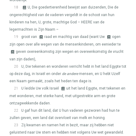
wonderlijk.
18
U, Die goedertierenheid bewijst aan duizenden, Die de
ongerechtigheid van de vaderen vergeldt in de schoot van hun
kinderen na hen, U, grote, machtige God –
HEERE
van de
legermachten is Zijn Naam –
19
groot van
raad en machtig van daad (want Uw
ogen
zijn open over alle wegen van de mensenkinderen, om eenieder te
geven overeenkomstig zijn wegen en overeenkomstig de vrucht
van zijn daden),
20
U, Die tekenen en wonderen verricht hebt in het land Egypte tot
op deze dag, in Israël en onder
de andere
mensen, en U hebt Uzelf
een Naam gemaakt, zoals het heden ten dage is.
21
U leidde Uw volk Israël
uit het land Egypte, met tekenen en
met wonderen, met sterke hand, met uitgestrekte arm en grote
ontzagwekkende daden.
22
U gaf hun dit land, dat U hun vaderen gezworen had hun te
zullen geven, een land dat overvloeit van melk en honing.
23
Zij kwamen en namen het in bezit, maar zij hebben niet
geluisterd naar Uw stem en hebben niet volgens Uw wet gewandeld.