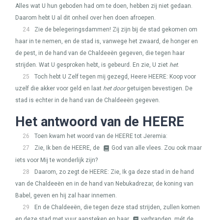
Alles wat U hun geboden had om te doen, hebben zij niet gedaan.
Daarom hebt U al dit onheil over hen doen afroepen.
24
Zie de belegeringsdammen! Zij zijn bij de stad gekomen om
haar in te nemen, en de stad is, vanwege het zwaard, de honger en
de pest, in de hand van de Chaldeeën gegeven, die tegen haar
strijden. Wat U gesproken hebt, is gebeurd. En zie, U ziet
het
.
25
Toch hebt U Zelf tegen mij gezegd, Heere
HEERE
: Koop voor
uzelf die akker voor geld en laat
het door
getuigen bevestigen. De
stad is echter in de hand van de Chaldeeën gegeven.
Het antwoord van de
HEERE
26
Toen kwam het woord van de
HEERE
tot Jeremia:
27
Zie, Ik ben de
HEERE
, de
God van alle vlees. Zou ook maar
iets voor Mij te wonderlijk zijn?
28
Daarom, zo zegt de
HEERE
: Zie, Ik ga deze stad in de hand
van de Chaldeeën en in de hand van Nebukadrezar, de koning van
Babel, geven en hij zal haar innemen.
29
En de Chaldeeën, die tegen deze stad strijden, zullen komen
en deze stad met vuur aansteken en haar
verbranden, mét de