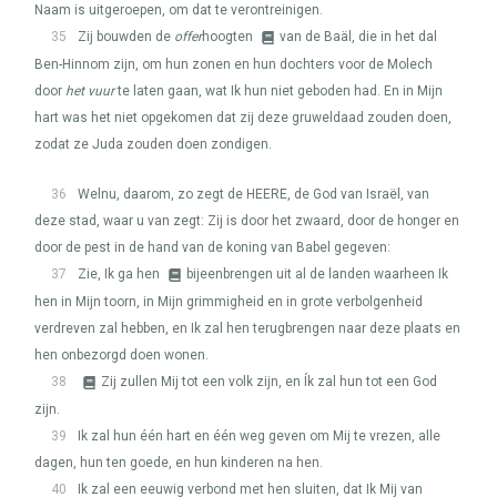
Naam is uitgeroepen, om dat te verontreinigen.
35
Zij bouwden de
offer
hoogten
van de Baäl, die in het dal
Ben-Hinnom zijn, om hun zonen en hun dochters voor de Molech
door
het vuur
te laten gaan, wat Ik hun niet geboden had. En in Mijn
hart was het niet opgekomen dat zij deze gruweldaad zouden doen,
zodat ze Juda zouden doen zondigen.
36
Welnu, daarom, zo zegt de
HEERE
, de God van Israël, van
deze stad, waar u van zegt: Zij is door het zwaard, door de honger en
door de pest in de hand van de koning van Babel gegeven:
37
Zie, Ik ga hen
bijeenbrengen uit al de landen waarheen Ik
hen in Mijn toorn, in Mijn grimmigheid en in grote verbolgenheid
verdreven zal hebben, en Ik zal hen terugbrengen naar deze plaats en
hen onbezorgd doen wonen.
38
Zij zullen Mij tot een volk zijn, en Ík zal hun tot een God
zijn.
39
Ik zal hun één hart en één weg geven om Mij te vrezen, alle
dagen, hun ten goede, en hun kinderen na hen.
40
Ik zal een eeuwig verbond met hen sluiten, dat Ik Mij van