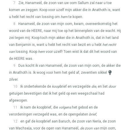
7
Zie, Hanameël, de zoon van uw oom Sallum zal naar u toe
komen
en
zeggen: Koop voor uzelf mijn akker die in Anathoth is, want
u hebt het recht van lossing om
hem
te kopen.
8
Hanameël, de zoon van mijn oom, kwam, overeenkomstig het
woord van de
HEERE
, naar mij toe op het binnenplein van de wacht. Hij
zei tegen mij: Koop toch mijn akker die in Anathoth is, dat in het land
van Benjamin is, want u hebt het recht van bezit en u hebt
het recht
van
lossing. Koop
hem
voor uzelf! Toen wist ik dat dit het woord van
de
HEERE
was.
9
Dus kocht ik van Hanameël, de zoon van mijn oom, de akker die
in Anathoth is. Ik woog voor hem het geld af, zeventien sikkel
zilver.
10
Ik ondertekende de
koop
brief en verzegelde
die
, en liet
door
getuigen bevestigen dat ik het geld op een weegschaal had
afgewogen.
11
Ik nam de koopbrief, die
volgens
het gebod en de
verordeningen verzegeld was, en de opengelaten
brief
,
12
en gaf de koopbrief aan Baruch, de zoon van Neria, de zoon
van Machseja, voor de ogen van Hanameël,
de zoon van
mijn oom,