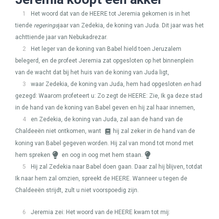
1
Het woord dat van de
HEERE
tot Jeremia gekomen is in het
tiende
regerings
jaar van Zedekia, de koning van Juda. Dit jaar was het
achttiende jaar van Nebukadrezar.
2
Het leger van de koning van Babel hield toen Jeruzalem
belegerd, en de profeet Jeremia zat opgesloten op het binnenplein
van de wacht dat bij het huis van de koning van Juda ligt,
3
waar Zedekia, de koning van Juda, hem had opgesloten
en
had
gezegd: Waarom profeteert u: Zo zegt de
HEERE
: Zie, Ik ga deze stad
in de hand van de koning van Babel geven en hij zal haar innemen,
4
en Zedekia, de koning van Juda, zal aan de hand van de
Chaldeeën niet ontkomen, want
hij zal zeker in de hand van de
koning van Babel gegeven worden. Hij zal van mond tot mond met
hem spreken
en oog in oog met hem staan.
5
Hij zal Zedekia naar Babel doen gaan. Daar zal hij blijven, totdat
Ik naar hem zal omzien, spreekt de
HEERE
. Wanneer u tegen de
Chaldeeën strijdt, zult u niet voorspoedig zijn.
6
Jeremia zei: Het woord van de
HEERE
kwam tot mij: