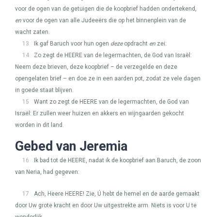
voor de ogen van de getuigen die de koopbrief hadden ondertekend,
en
voor de ogen van alle Judeeërs die op het binnenplein van de
wacht zaten.
13
Ik gaf Baruch voor hun ogen
deze
opdracht
en
zei:
14
Zo zegt de
HEERE
van de legermachten, de God van Israël:
Neem deze brieven, deze koopbrief – de verzegelde en deze
opengelaten brief – en doe ze in een aarden pot, zodat ze vele dagen
in goede staat blijven.
15
Want zo zegt de
HEERE
van de legermachten, de God van
Israël: Er zullen weer huizen en akkers en wijngaarden gekocht
worden in dit land.
Gebed van Jeremia
16
Ik bad tot de
HEERE
, nadat ik de koopbrief aan Baruch, de zoon
van Neria, had gegeven:
17
Ach, Heere
HEERE
! Zie, Ú hebt de hemel en de aarde gemaakt
door Uw grote kracht en door Uw uitgestrekte arm. Niets is voor U te