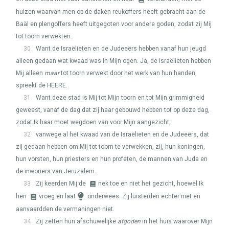
huizen waarvan men op de daken reukoffers heeft gebracht aan de
Baäl en plengoffers heeft uitgegoten voor andere goden, zodat zij Mij
tot toorn verwekten.
30
Want de Israëlieten en de Judeeërs hebben vanaf hun jeugd
alleen gedaan wat kwaad was in Mijn ogen. Ja, de Israëlieten hebben
Mij alleen
maar
tot toorn verwekt door het werk van hun handen,
spreekt de
HEERE
.
31
Want deze stad is Mij tot Mijn toorn en tot Mijn grimmigheid
geweest, vanaf de dag dat zij haar gebouwd hebben tot op deze dag,
zodat Ik haar moet wegdoen van voor Mijn aangezicht,
32
vanwege al het kwaad van de Israëlieten en de Judeeërs, dat
zij gedaan hebben om Mij tot toorn te verwekken, zij, hun koningen,
hun vorsten, hun priesters en hun profeten, de mannen van Juda en
de inwoners van Jeruzalem.
33
Zij keerden Mij de
nek toe en niet het gezicht, hoewel Ik
hen
vroeg en laat
onderwees. Zij luisterden echter niet en
aanvaardden de vermaningen niet.
34
Zij zetten hun afschuwelijke
afgoden
in het huis waarover Mijn