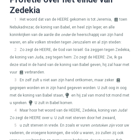
Zedekia
1
Het woord dat van de
HEERE
gekomen is tot Jeremia,
toen
Nebukadrezar, de koning van Babel, en heel zijn leger, en alle
koninkrijken van de aarde die
onder
de heerschappij van zijn hand
waren, en alle volken streden tegen Jeruzalem en al zijn steden:
2
Zo zegt de
HEERE
, de God van Israël: Ga zeggen tegen Zedekia,
de koning van Juda, zeg tegen hem: Zo zegt de
HEERE
: Zie, Ik ga
deze stad in de hand van de koning van Babel geven, hij zal haar met
vuur
verbranden.
3
En zelf zult u niet aan zijn hand ontkomen, maar zeker
gegrepen worden en in zijn hand gegeven worden. U zult oog in oog
met de koning van Babel staan,
en hij zal van mond tot mond met
u spreken.
U zult in Babel komen.
4
Maar hoor het woord van de
HEERE
, Zedekia, koning van Juda!
Zo zegt de
HEERE
over u: U zult niet sterven door het zwaard,
5
u zult sterven in vrede. En zoals er vuren
ontstoken zijn
voor uw
vaderen, de vroegere koningen, die vóór u waren, zo zullen zij ook