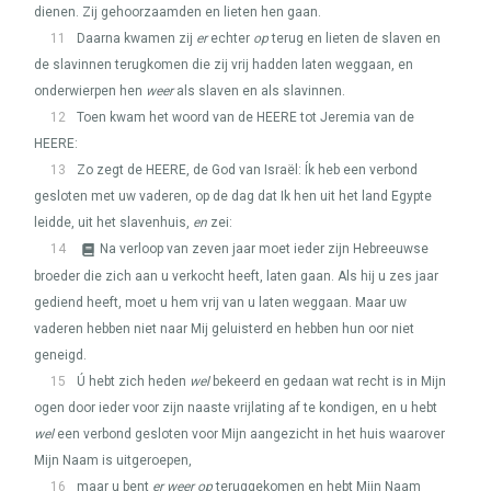
dienen. Zij gehoorzaamden en lieten hen gaan.
11
Daarna kwamen zij
er
echter
op
terug en lieten de slaven en
de slavinnen terugkomen die zij vrij hadden laten weggaan, en
onderwierpen hen
weer
als slaven en als slavinnen.
12
Toen kwam het woord van de
HEERE
tot Jeremia van de
HEERE
:
13
Zo zegt de
HEERE
, de God van Israël: Ík heb een verbond
gesloten met uw vaderen, op de dag dat Ik hen uit het land Egypte
leidde, uit het slavenhuis,
en
zei:
14
Na verloop van zeven jaar moet ieder zijn Hebreeuwse
broeder die zich aan u verkocht heeft, laten gaan. Als hij u zes jaar
gediend heeft, moet u hem vrij van u laten weggaan. Maar uw
vaderen hebben niet naar Mij geluisterd en hebben hun oor niet
geneigd.
15
Ú hebt zich heden
wel
bekeerd en gedaan wat recht is in Mijn
ogen door ieder voor zijn naaste vrijlating af te kondigen, en u hebt
wel
een verbond gesloten voor Mijn aangezicht in het huis waarover
Mijn Naam is uitgeroepen,
16
maar u bent
er weer op
teruggekomen en hebt Mijn Naam