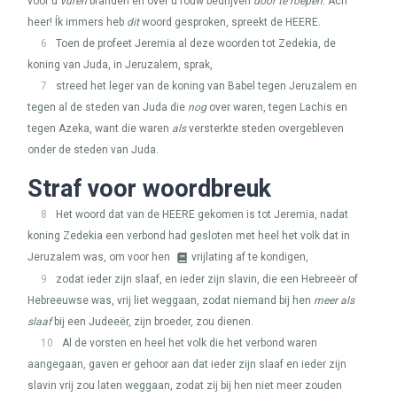
voor u
vuren
branden en over u rouw bedrijven
door te roepen
: Ach
heer! Ík immers heb
dit
woord gesproken, spreekt de
HEERE
.
6
Toen de profeet Jeremia al deze woorden tot Zedekia, de
koning van Juda, in Jeruzalem, sprak,
7
streed het leger van de koning van Babel tegen Jeruzalem en
tegen al de steden van Juda die
nog
over waren, tegen Lachis en
tegen Azeka, want die waren
als
versterkte steden overgebleven
onder de steden van Juda.
Straf voor woordbreuk
8
Het woord dat van de
HEERE
gekomen is tot Jeremia, nadat
koning Zedekia een verbond had gesloten met heel het volk dat in
Jeruzalem was, om voor hen
vrijlating af te kondigen,
9
zodat ieder zijn slaaf, en ieder zijn slavin, die een Hebreeër of
Hebreeuwse was, vrij liet weggaan, zodat niemand bij hen
meer als
slaaf
bij een Judeeër, zijn broeder, zou dienen.
10
Al de vorsten en heel het volk die het verbond waren
aangegaan, gaven er gehoor aan dat ieder zijn slaaf en ieder zijn
slavin vrij zou laten weggaan, zodat zij bij hen niet meer zouden