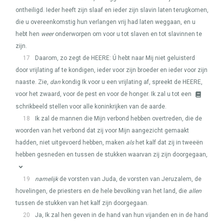
ontheiligd. Ieder heeft zijn slaaf en ieder zijn slavin laten terugkomen,
die u overeenkomstig hun verlangen vrij had laten weggaan, en u
hebt hen
weer
onderworpen om voor u tot slaven en tot slavinnen te
zijn.
17
Daarom, zo zegt de
HEERE
: Ú hebt naar Mij niet geluisterd
door vrijlating af te kondigen, ieder voor zijn broeder en ieder voor zijn
naaste. Zie,
dan
kondig Ik voor u een vrijlating af, spreekt de
HEERE
,
voor het zwaard, voor de pest en voor de honger. Ik zal u tot een
schrikbeeld stellen voor alle koninkrijken van de aarde.
18
Ik zal de mannen die Mijn verbond hebben overtreden, die de
woorden van het verbond dat zij voor Mijn aangezicht gemaakt
hadden, niet uitgevoerd hebben, maken
als
het kalf dat zij in tweeën
hebben gesneden en tussen de stukken waarvan zij zijn doorgegaan,
19
namelijk
de vorsten van Juda, de vorsten van Jeruzalem, de
hovelingen, de priesters en de hele bevolking van het land, die
allen
tussen de stukken van het kalf zijn doorgegaan.
20
Ja, Ik zal hen geven in de hand van hun vijanden en in de hand