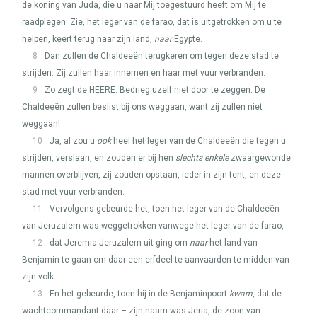
de koning van Juda, die u naar Mij toegestuurd heeft om Mij te
raadplegen: Zie, het leger van de farao, dat is uitgetrokken om u te
helpen, keert terug naar zijn land,
naar
Egypte.
8
Dan zullen de Chaldeeën terugkeren om tegen deze stad te
strijden. Zij zullen haar innemen en haar met vuur verbranden.
9
Zo zegt de
HEERE
: Bedrieg uzelf niet door te zeggen: De
Chaldeeën zullen beslist bij ons weggaan, want zij zullen niet
weggaan!
10
Ja, al zou u
ook
heel het leger van de Chaldeeën die tegen u
strijden, verslaan, en zouden er bij hen
slechts enkele
zwaargewonde
mannen overblijven, zij zouden opstaan, ieder in zijn tent, en deze
stad met vuur verbranden.
11
Vervolgens gebeurde het, toen het leger van de Chaldeeën
van Jeruzalem was weggetrokken vanwege het leger van de farao,
12
dat Jeremia Jeruzalem uit ging om
naar
het land van
Benjamin te gaan om daar een erfdeel te aanvaarden te midden van
zijn volk.
13
En het gebeurde, toen hij in de Benjaminpoort
kwam
, dat de
wachtcommandant daar – zijn naam was Jeria, de zoon van