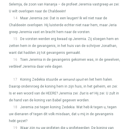
Selemja, de zoon van Hananja – de profeet Jeremia vastgreep
en
zei:
U wilt overlopen naar de Chaldeeën!
14
Maar Jeremia zei: Dat is een leugen! Ik wil niet naar de
Chaldeeën overlopen. Hij luisterde echter niet naar hem, maar Jeria
greep Jeremia vast en bracht hem naar de vorsten.
15
De vorsten werden erg kwaad op Jeremia. Zij sloegen hem en
zetten hem in de gevangenis, in het huis van de schrijver Jonathan,
want dat hadden zij tot gevangenis gemaakt.
16
Toen Jeremia in de gevangenis gekomen was, in de gewelven,
verbleef Jeremia daar vele dagen.
17
Koning Zedekia stuurde
er iemand opuit
en liet hem halen.
Daarop ondervroeg de koning hem in zijn huis, in het geheim, en zei:
Is er een woord van de
HEERE
? Jeremia zei:
Dat
is er! Hij zei: U zult in
de hand van de koning van Babel gegeven worden.
18
Jeremia zei tegen koning Zedekia: Wat heb ik tegen u, tegen
uw dienaren of tegen dit volk misdaan, dat u mij in de gevangenis
hebt gezet?
19
Waar zijn nu uw profeten die u profeteerden: De koning van