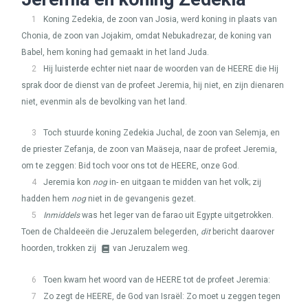
1
Koning Zedekia, de zoon van Josia, werd koning in plaats van
Chonia, de zoon van Jojakim, omdat Nebukadrezar, de koning van
Babel, hem koning had gemaakt in het land Juda.
2
Hij luisterde echter niet naar de woorden van de
HEERE
die Hij
sprak door de dienst van de profeet Jeremia, hij niet, en zijn dienaren
niet, evenmin als de bevolking van het land.
3
Toch stuurde koning Zedekia Juchal, de zoon van Selemja, en
de priester Zefanja, de zoon van Maäseja, naar de profeet Jeremia,
om te zeggen: Bid toch voor ons tot de
HEERE
, onze God.
4
Jeremia kon
nog
in- en uitgaan te midden van het volk; zij
hadden hem
nog
niet in de gevangenis gezet.
5
Inmiddels
was het leger van de farao uit Egypte uitgetrokken.
Toen de Chaldeeën die Jeruzalem belegerden,
dit
bericht daarover
hoorden, trokken zij
van Jeruzalem weg.
6
Toen kwam het woord van de
HEERE
tot de profeet Jeremia:
7
Zo zegt de
HEERE
, de God van Israël: Zo moet u zeggen tegen