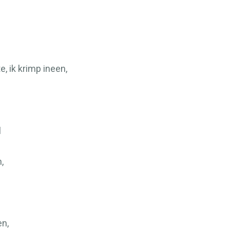
, ik krimp ineen,
l
,
en,