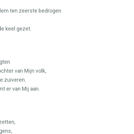
zalem ten zeerste bedrogen
e keel gezet.
ogten
chter van Mijn volk,
e zuiveren.
t er van Mij aan.
etten,
gens,