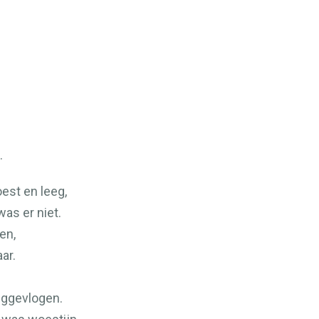
.
oest en leeg,
was er niet.
en,
ar.
eggevlogen.