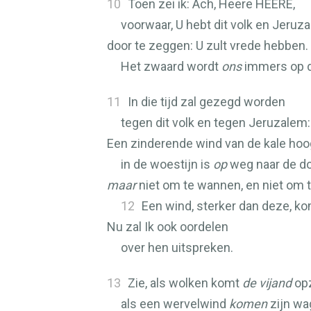
10
Toen zei ik: Ach, Heere
HEERE
,
voorwaar, U hebt dit volk en Jeru
door te zeggen: U zult vrede hebben.
Het zwaard wordt
ons
immers op d
11
In die tijd zal gezegd worden
tegen dit volk en tegen Jeruzalem:
Een zinderende wind van de kale ho
in de woestijn is
op
weg naar de do
maar
niet om te wannen, en niet om t
12
Een wind, sterker dan deze, kom
Nu zal Ik ook oordelen
over hen uitspreken.
13
Zie, als wolken komt
de vijand
opz
als een wervelwind
komen
zijn wa