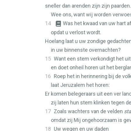
sneller dan arenden zijn zijn paarden.
Wee ons, want wij worden verwoes
14
Was het kwaad van uw hart af
opdat u verlost wordt.
Hoelang laat u uw zondige gedachte
in uw binnenste overnachten?
15
Want een stem verkondigt het uit
en doet onheil horen uit het bergla
16
Roep het in herinnering bij de volk
laat Jeruzalem het horen:
Er komen belegeraars uit een ver land
zij laten hun stem klinken tegen d
17
Zoals wachters van de velden
st
omdat zij Mij ongehoorzaam is ge
18
Uw wegen en uw daden