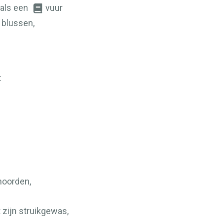
 als een
vuur
 blussen,
:
noorden,
 zijn struikgewas,