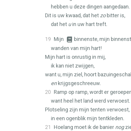
hebben u deze dingen aangedaan.
Dit is uw kwaad, dat het
zo
bitter is,
dat het
u
in uw hart treft.
19
Mijn
binnenste, mijn binnenste
wanden van mijn hart!
Mijn hart is onrustig in mij,
ik kan niet zwijgen,
want u, mijn ziel, hoort bazuingescha
en
krijgsgeschreeuw.
20
Ramp op ramp, wordt er geroepen
want heel het land werd verwoest.
Plotseling zijn mijn tenten verwoest,
in een ogenblik mijn tentkleden.
21
Hoelang moet ik de banier
nog
zi