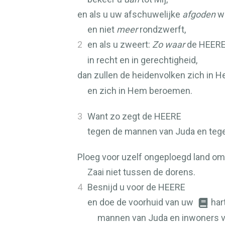
en als u uw afschuwelijke
afgoden
we
en niet
meer
rondzwerft,
2
en als u zweert:
Zo waar
de
HEER
in recht en in gerechtigheid,
dan zullen de heidenvolken zich in 
en zich in Hem beroemen.
3
Want zo zegt de
HEERE
tegen de mannen van Juda en teg
Ploeg voor uzelf ongeploegd land om
Zaai niet tussen de dorens.
4
Besnijd u voor de
HEERE
en doe de voorhuid van uw
har
mannen van Juda en inwoners v