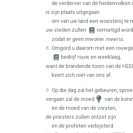
de verderver van de heidenvolken i
is zijn plaats uitgegaan
om van uw land een woestenij te 
uw steden zullen
vernietigd word
zodat er geen inwoner
meer
is.
8
Omgord u daarom met een rouwg
bedrijf rouw en weeklaag,
want de brandende toorn van de
HEE
keert zich niet van ons af.
9
Op die dag zal het gebeuren, spre
vergaan zal de moed
van de koni
en de moed van de vorsten,
de priesters zullen ontzet zijn
en de profeten verbijsterd.