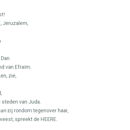
t!
, Jeruzalem,
n
 Dan
nd van Efraïm.
en, zie,
,
e steden van Juda.
aan
zij rondom tegenover haar,
weest, spreekt de
HEERE
.