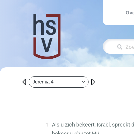
Ove
Jeremia 4
1
Als u zich bekeert, Israël, spreekt 
bekeer u
dan
tot Mij,