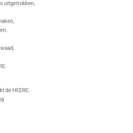
s uitgetrokken,
maken,
en,
ewaad,
RE
ekt de
HEERE
:
ng