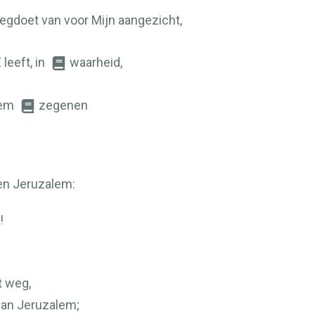
gdoet van voor Mijn aangezicht,
E
leeft, in
waarheid,
Hem
zegenen
en Jeruzalem:
!
t weg,
an Jeruzalem;