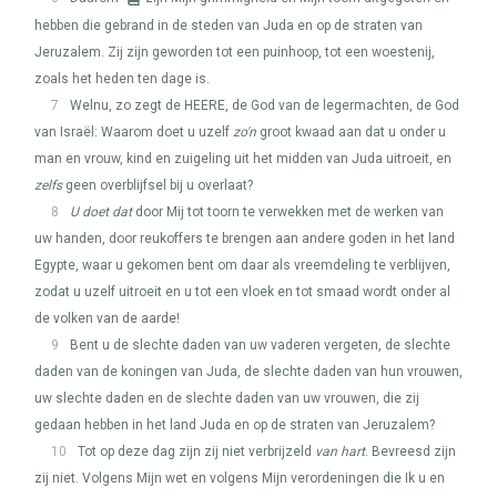
hebben die gebrand in de steden van Juda en op de straten van
Jeruzalem. Zij zijn geworden tot een puinhoop, tot een woestenij,
zoals het heden ten dage is.
7
Welnu, zo zegt de
HEERE
, de God van de legermachten, de God
van Israël: Waarom doet u uzelf
zo'n
groot kwaad aan dat u onder u
man en vrouw, kind en zuigeling uit het midden van Juda uitroeit, en
zelfs
geen overblijfsel bij u overlaat?
8
U doet dat
door Mij tot toorn te verwekken met de werken van
uw handen, door reukoffers te brengen aan andere goden in het land
Egypte, waar u gekomen bent om daar als vreemdeling te verblijven,
zodat u uzelf uitroeit en u tot een vloek en tot smaad wordt onder al
de volken van de aarde!
9
Bent u de slechte daden van uw vaderen vergeten, de slechte
daden van de koningen van Juda, de slechte daden van hun vrouwen,
uw slechte daden en de slechte daden van uw vrouwen, die zij
gedaan hebben in het land Juda en op de straten van Jeruzalem?
10
Tot op deze dag zijn zij niet verbrijzeld
van hart
. Bevreesd zijn
zij niet. Volgens Mijn wet en volgens Mijn verordeningen die Ik u en