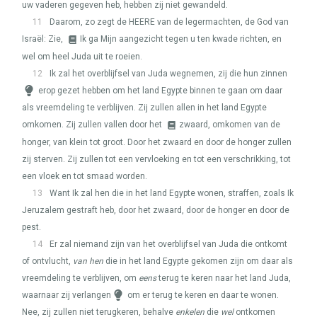
uw vaderen gegeven heb, hebben zij niet gewandeld.
11
Daarom, zo zegt de
HEERE
van de legermachten, de God van
Israël: Zie,
Ik ga Mijn aangezicht tegen u ten kwade richten, en
wel om heel Juda uit te roeien.
12
Ik zal het overblijfsel van Juda wegnemen, zij die hun zinnen
erop gezet hebben om het land Egypte binnen te gaan om daar
als vreemdeling te verblijven. Zij zullen allen in het land Egypte
omkomen. Zij zullen vallen door het
zwaard, omkomen van de
honger, van klein tot groot. Door het zwaard en door de honger zullen
zij sterven. Zij zullen tot een vervloeking en tot een verschrikking, tot
een vloek en tot smaad worden.
13
Want Ik zal hen die in het land Egypte wonen, straffen, zoals Ik
Jeruzalem gestraft heb, door het zwaard, door de honger en door de
pest.
14
Er zal niemand zijn van het overblijfsel van Juda die ontkomt
of ontvlucht,
van hen
die in het land Egypte gekomen zijn om daar als
vreemdeling te verblijven, om
eens
terug te keren naar het land Juda,
waarnaar zij verlangen
om er terug te keren en daar te wonen.
Nee, zij zullen niet terugkeren, behalve
enkelen
die
wel
ontkomen