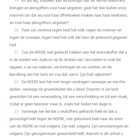
19
En als wij,
vrouwen
, aan de koningin van de hemel reukoffers
brengen en plengoffers voor haar uitgieten, gaat het dan buiten onze
mannen om dat wij voor haar offerkoeken maken naar haar beeltenis,
en voor haar plengoffers uitgieten?
20
Toen zei Jeremia tegen heel het volk, tegen de mannen en
tegen de vrouwen, tegen heel het volk dat hem dit antwoord gegeven
had:
21
Zou de
HEERE
niet gedacht hebben aan het wierookoffer dat u
in de steden van Juda en op de straten van Jeruzalem in rook liet
opgaan, u en uw vaderen, uw koningen en uw vorsten, en de
bevolking van het land, en zou dat
niet
in Zijn hart opkomen?
22
De
HEERE
kon het niet langer verdragen vanwege uw slechte
daden, vanwege de gruweldaden die u deed. Daarom is uw land
geworden tot een verwoesting, tot een verschrikking en tot een vloek,
zodat er geen bewoner
meer
is, zoals het heden ten dage is.
23
Vanwege
het feit
dat u reukoffers gebracht hebt en dat u
gezondigd hebt tegen de
HEERE
, niet geluisterd hebt naar de stem
van de
HEERE
en niet volgens Zijn wet, volgens Zijn verordeningen en
volgens Zijn getuigenissen gewandeld hebt, daarom is dit onheil u