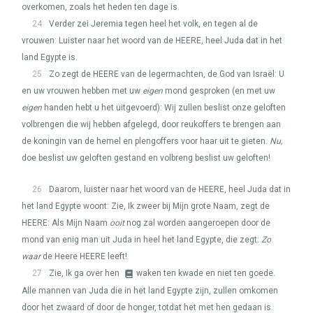
overkomen, zoals het heden ten dage is.
24
Verder zei Jeremia tegen heel het volk, en tegen al de
vrouwen: Luister naar het woord van de
HEERE
, heel Juda dat in het
land Egypte is.
25
Zo zegt de
HEERE
van de legermachten, de God van Israël: U
en uw vrouwen hebben met uw
eigen
mond gesproken (en met uw
eigen
handen hebt u het uitgevoerd): Wij zullen beslist onze geloften
volbrengen die wij hebben afgelegd, door reukoffers te brengen aan
de koningin van de hemel en plengoffers voor haar uit te gieten.
Nu,
doe beslist uw geloften gestand en volbreng beslist uw geloften!
26
Daarom, luister naar het woord van de
HEERE
, heel Juda dat in
het land Egypte woont: Zie, Ik zweer bij Mijn grote Naam, zegt de
HEERE
: Als Mijn Naam
ooit
nog zal worden aangeroepen door de
mond van enig man uit Juda in heel het land Egypte, die zegt:
Zo
waar
de Heere
HEERE
leeft!
27
Zie, Ik ga over hen
waken ten kwade en niet ten goede.
Alle mannen van Juda die in het land Egypte zijn, zullen omkomen
door het zwaard of door de honger, totdat het met hen gedaan is.