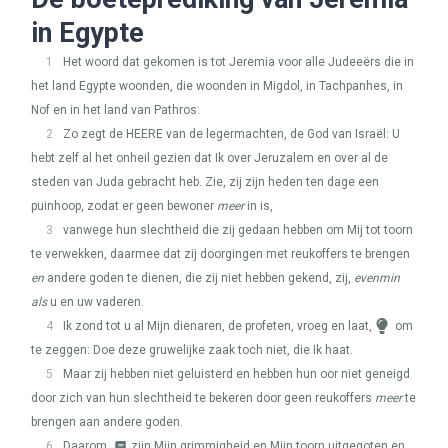
in Egypte
1
Het woord dat gekomen is tot Jeremia voor alle Judeeërs die in
het land Egypte woonden, die woonden in Migdol, in Tachpanhes, in
Nof en in het land van Pathros:
2
Zo zegt de
HEERE
van de legermachten, de God van Israël: U
hebt zelf al het onheil gezien dat Ik over Jeruzalem en over al de
steden van Juda gebracht heb. Zie, zij zijn heden ten dage een
puinhoop, zodat er geen bewoner
meer
in is,
3
vanwege hun slechtheid die zij gedaan hebben om Mij tot toorn
te verwekken, daarmee dat zij doorgingen met reukoffers te brengen
en
andere goden te dienen, die zij niet hebben gekend, zij,
evenmin
als
u en uw vaderen.
4
Ik zond tot u al Mijn dienaren, de profeten, vroeg en laat,
om
te zeggen: Doe deze gruwelijke zaak toch niet, die Ik haat.
5
Maar zij hebben niet geluisterd en hebben hun oor niet geneigd
door zich van hun slechtheid te bekeren door geen reukoffers
meer
te
brengen aan andere goden.
6
Daarom
zijn Mijn grimmigheid en Mijn toorn uitgegoten en