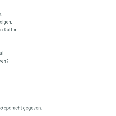
n.
delgen,
n Kaftor.
al.
ven?
rd
opdracht gegeven.