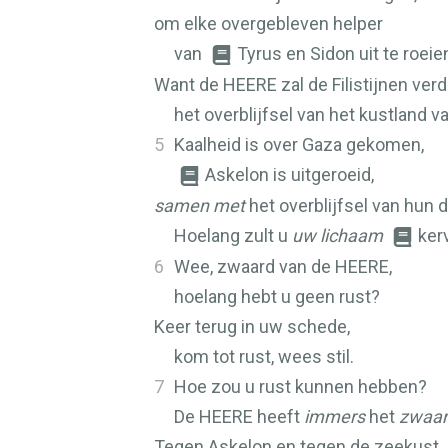
om elke overgebleven helper
van
Tyrus en Sidon uit te roeie
Want de
HEERE
zal de Filistijnen ver
het overblijfsel van het kustland va
5
Kaalheid is over Gaza gekomen,
Askelon is uitgeroeid,
samen met
het overblijfsel van hun d
Hoelang zult u
uw lichaam
ker
6
Wee, zwaard van de
HEERE
,
hoelang hebt u geen rust?
Keer terug in uw schede,
kom tot rust, wees stil.
7
Hoe zou u rust kunnen hebben?
De
HEERE
heeft
immers
het
zwaa
Tegen Askelon en tegen de zeekust,