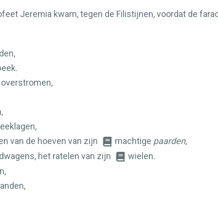
ofeet Jeremia kwam, tegen de Filistijnen, voordat de fara
den,
beek.
t overstromen,
,
weeklagen,
en van de hoeven van zijn
machtige
paarden
,
dwagens, het ratelen van zijn
wielen.
n,
anden,