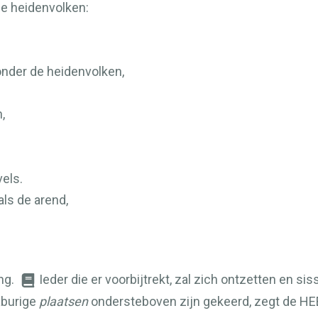
de heidenvolken:
onder de heidenvolken,
,
els.
ls de arend,
ng.
Ieder die er voorbijtrekt, zal zich ontzetten en si
aburige
plaatsen
ondersteboven zijn gekeerd, zegt de
HE