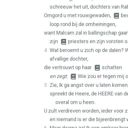
schreeuw het uit, dochters van Ra
Omgord u met rouwgewaden,
bed
loop rond bij de omheiningen,
want Malcam zal in ballingschap gaan
zijn
priesters en zijn vorsten 
4
Wat beroemt u zich op de dalen? W
afvallige dochter,
die vertrouwt op haar
schatten
en zegt
:
Wie zou er tegen mij
5
Zie, Ik ga angst over u laten komen
spreekt de Heere, de
HEERE
van d
overal om u heen.
U zult verdreven worden, ieder voor z
en niemand is er die bijeenbrengt 
6
Maar daarna zal Ik een omkeer br