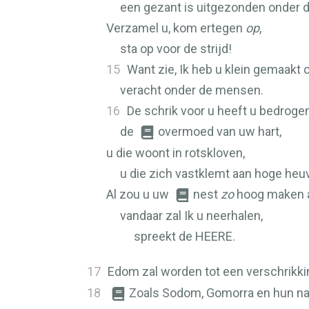
een gezant is uitgezonden onder 
Verzamel u, kom ertegen
op
,
sta op voor de strijd!
15
Want zie, Ik heb u klein gemaakt 
veracht onder de mensen.
16
De schrik voor u heeft u bedrogen
de
overmoed van uw hart,
u die woont in rotskloven,
u die zich vastklemt aan hoge heuv
Al zou u uw
nest
zo
hoog maken a
vandaar zal Ik u neerhalen,
spreekt de
HEERE
.
17
Edom zal worden tot een verschrikki
18
Zoals Sodom, Gomorra en hun n