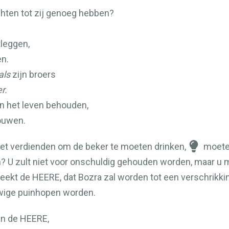
chten tot zij genoeg hebben?
tleggen,
en.
als
zijn broers
r.
in het leven behouden,
ouwen.
e niet verdienden om de beker te moeten drinken,
moet
? U zult niet voor onschuldig gehouden worden, maar u
reekt de
HEERE
, dat Bozra zal worden tot een verschrikk
euwige puinhopen worden.
an de
HEERE
,