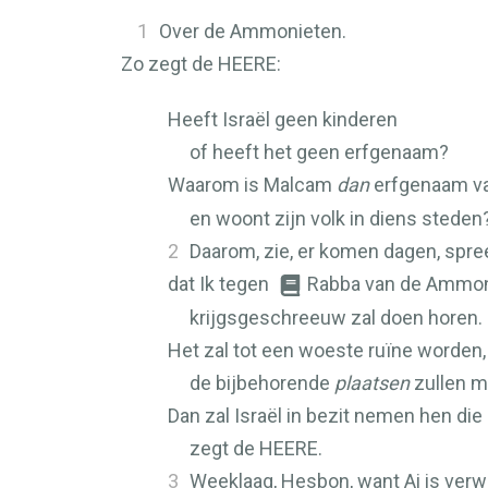
1
Over de Ammonieten.
Zo zegt de
HEERE
:
Heeft Israël geen kinderen
of heeft het geen erfgenaam?
Waarom is Malcam
dan
erfgenaam v
en woont zijn volk in diens steden
2
Daarom, zie, er komen dagen, spre
dat Ik tegen
Rabba van de Ammon
krijgsgeschreeuw zal doen horen.
Het zal tot een woeste ruïne worden,
de bijbehorende
plaatsen
zullen m
Dan zal Israël in bezit nemen hen di
zegt de
HEERE
.
3
Weeklaag, Hesbon, want Ai is verw