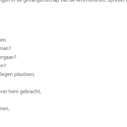
en:
eman?
ergaan?
en?
gelegen
plaatsen
,
over hem gebracht,
omen,