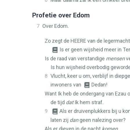
Profetie over Edom
7
Over Edom.
Zo zegt de
HEERE
van de legermacht
Is er geen wijsheid meer in T
Is de raad van verstandige
mensen
v
Is hun wijsheid overbodig geword
8
Vlucht, keer u om, verblijf in diep
inwoners van
Dedan!
Want Ik heb de ondergang van Ezau 
de tijd
dat
Ik hem straf.
9
Als er druivenplukkers bij u k
laten zij
dan
geen nalezing over?
Als er dieven in de nacht
komen
,