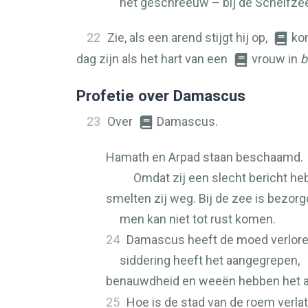
het geschreeuw – bij de Schelfzee
22
Zie, als een arend stijgt hij op,
kom
dag zijn als het hart van een
vrouw in
b
Profetie over Damascus
23
Over
Damascus.
Hamath en Arpad staan beschaamd.
Omdat zij een slecht bericht h
smelten zij weg. Bij de zee is bezorg
men kan niet tot rust komen.
24
Damascus heeft de moed verloren
siddering heeft het aangegrepen,
benauwdheid en weeën hebben het 
25
Hoe is de stad van de roem verlat