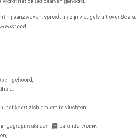
 wordt het geluid daarvan gehoord.
t hij aanzweven, spreidt hij zijn vleugels uit over Bozra
arens
nood.
ebben gehoord,
dheid,
, het keert zich om om te vluchten,
aangegrepen als een
barende
vrouw
.
en,