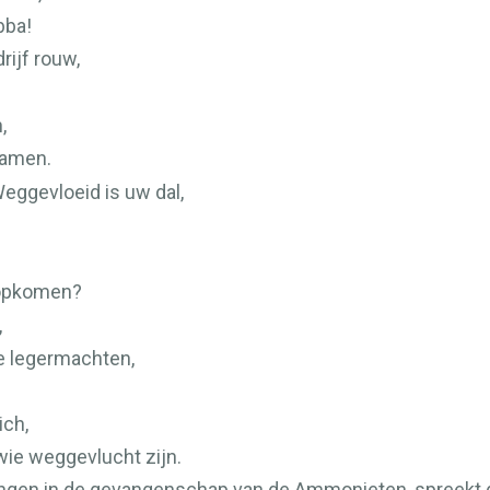
bba!
rijf rouw,
,
samen.
eggevloeid is uw dal,
 opkomen?
,
e legermachten,
ich,
wie weggevlucht zijn.
engen in de gevangenschap van de Ammonieten, spreekt