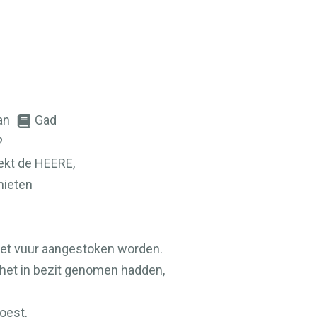
an
Gad
?
ekt de
HEERE
,
ieten
et vuur aangestoken worden.
e het in bezit genomen hadden,
oest,