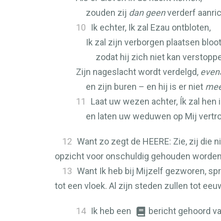
zouden zij
dan geen
verderf aanri
10
Ik echter, Ik zal Ezau ontbloten,
Ik zal zijn verborgen plaatsen bloo
zodat hij zich niet kan verstopp
Zijn nageslacht wordt verdelgd,
even
en zijn buren – en hij is er niet
mee
11
Laat uw wezen achter, Ík zal hen 
en laten uw weduwen op Mij vertr
12
Want zo zegt de
HEERE
: Zie, zij di
opzicht voor onschuldig gehouden worden
13
Want Ik heb bij Mijzelf gezworen, sp
tot een vloek. Al zijn steden zullen tot e
14
Ik heb een
bericht gehoord v