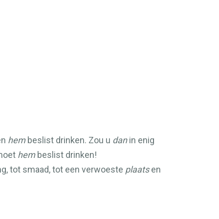
en
hem
beslist drinken. Zou u
dan
in enig
 moet
hem
beslist drinken!
ing, tot smaad, tot een verwoeste
plaats
en