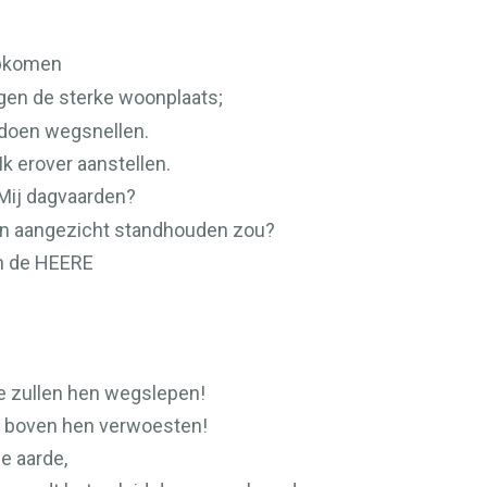
 opkomen
egen de sterke woonplaats;
t doen wegsnellen.
Ik erover aanstellen.
Mij dagvaarden?
Mijn aangezicht standhouden zou?
n de
HEERE
e zullen hen wegslepen!
s boven hen verwoesten!
e aarde,