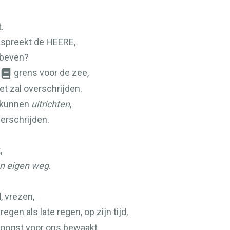
.
, spreekt de
HEERE
,
 beven?
grens voor de zee,
et zal overschrijden.
s kunnen
uitrichten
,
verschrijden.
,
n eigen weg
.
, vrezen,
egen als late regen, op zijn tijd,
 oogst voor ons bewaakt.