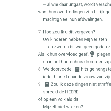
– al wie daar uitgaat, wordt versc
want hun overtredingen zijn talrijk g
machtig veel hun afdwalingen.
7
Hoe zou Ik u dit vergeven?
Uw kinderen hebben Mij verlaten
en zweren bij wat geen goden zi
Als Ik hun overvloed geef,
plegen 
en in het hoerenhuis drommen zij
8
Weldoorvoede,
hitsige hengste
ieder hinnikt naar de vrouw van zij
9
Zou Ik deze dingen niet straff
spreekt de
HEERE
,
of op een volk als dit
Mijzelf niet wreken?