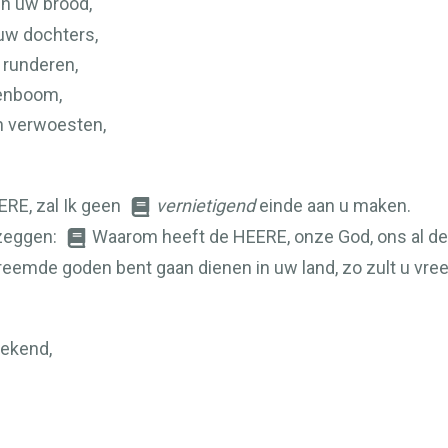
n uw brood,
uw dochters,
 runderen,
genboom,
n verwoesten,
ERE
, zal Ik geen
vernietigend
einde aan u maken.
 zeggen:
Waarom heeft de
HEERE
, onze God, ons al 
vreemde goden bent gaan dienen in uw land, zo zult u vre
bekend,