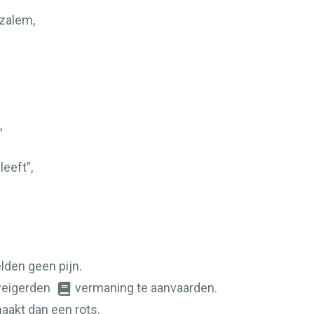
uzalem,
,
leeft”,
lden geen pijn.
weigerden
vermaning te aanvaarden.
aakt dan een rots,