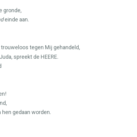
e gronde,
nd
einde aan.
trouweloos tegen Mij gehandeld,
 Juda, spreekt de
HEERE
.
d
en!
nd,
aan hen gedaan worden.