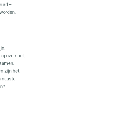
heurd –
eworden,
jn.
zij overspel,
 samen.
n zijn het,
n naaste.
en?