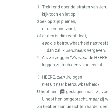
1
Trek rond door de straten van Jer
kijk toch en let op,
zoek op zijn pleinen,
of u iemand vindt,
of er een is die recht doet,
een
die betrouwbaarheid nastreeft
dan zal Ik
Jeruzalem
vergeven.
2
Als ze zeggen “
Zo waar
de
HEERE
leggen zij toch een valse eed af.
3
HEERE
,
zien
Uw ogen
niet uit naar betrouwbaarheid?
U hebt hen
geslagen, maar zij voe
U hebt hen omgebracht,
maar
zij 
Zij hebben hun gezichten harder gem