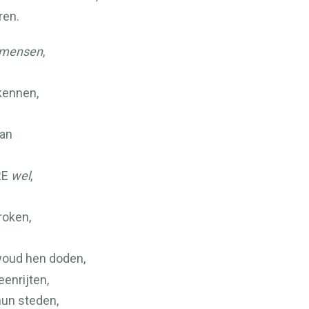
ren.
mensen
,
kennen,
an
RE
wel
,
roken,
woud hen doden,
eenrijten,
 hun steden,