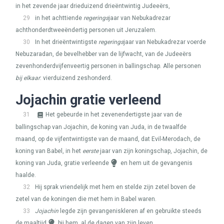
in het zevende jaar drieduizend drieëntwintig Judeeërs,
29
in het achttiende
regerings
jaar van Nebukadrezar
achthonderdtweeëndertig personen uit Jeruzalem.
30
In het drieëntwintigste
regerings
jaar van Nebukadrezar voerde
Nebuzaradan, de bevelhebber van de lijfwacht, van de Judeeërs
zevenhonderdvijfenveertig personen in ballingschap. Alle personen
bij elkaar
: vierduizend zeshonderd.
Jojachin gratie verleend
31
Het gebeurde in het zevenendertigste jaar van de
ballingschap van Jojachin, de koning van Juda, in de twaalfde
maand, op de vijfentwintigste van de maand, dat Evil-Merodach, de
koning van Babel, in het
eerste
jaar van zijn koningschap, Jojachin, de
koning van Juda, gratie verleende
en hem uit de gevangenis
haalde.
32
Hij sprak vriendelijk met hem en stelde zijn zetel boven de
zetel van de koningen die met hem in Babel waren.
33
Jojachin
legde zijn gevangeniskleren af en gebruikte steeds
de maaltijd
bij hem, al de dagen van zijn leven.