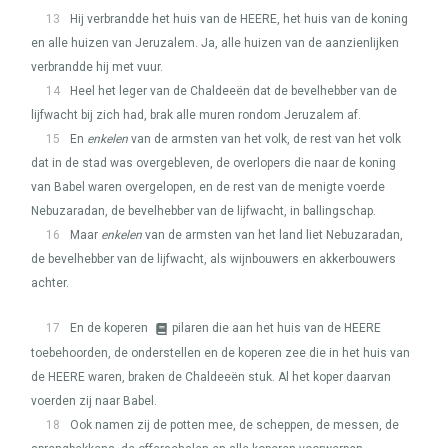
13
Hij verbrandde het huis van de
HEERE
, het huis van de koning
en alle huizen van Jeruzalem. Ja, alle huizen van de aanzienlijken
verbrandde hij met vuur.
14
Heel het leger van de Chaldeeën dat de bevelhebber van de
lijfwacht bij zich had, brak alle muren rondom Jeruzalem af.
15
En
enkelen
van de armsten van het volk, de rest van het volk
dat in de stad was overgebleven, de overlopers die naar de koning
van Babel waren overgelopen, en de rest van de menigte voerde
Nebuzaradan, de bevelhebber van de lijfwacht, in ballingschap.
16
Maar
enkelen
van de armsten van het land liet Nebuzaradan,
de bevelhebber van de lijfwacht, als wijnbouwers en akkerbouwers
achter.
17
En de koperen
pilaren die aan het huis van de
HEERE
toebehoorden, de onderstellen en de koperen zee die in het huis van
de
HEERE
waren, braken de Chaldeeën stuk. Al het koper daarvan
voerden zij naar Babel.
18
Ook namen zij de potten mee, de scheppen, de messen, de