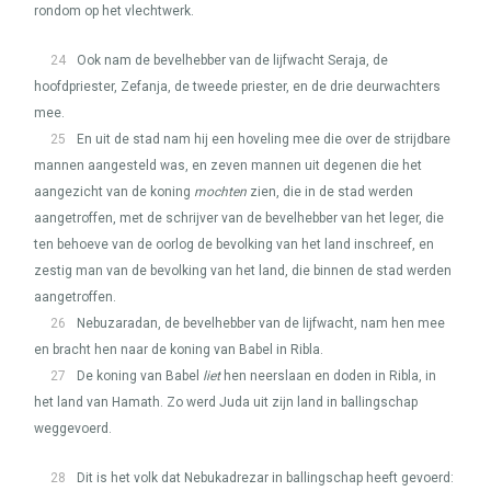
rondom op het vlechtwerk.
24
Ook nam de bevelhebber van de lijfwacht Seraja, de
hoofdpriester, Zefanja, de tweede priester, en de drie deurwachters
mee.
25
En uit de stad nam hij een hoveling mee die over de strijdbare
mannen aangesteld was, en zeven mannen uit degenen die het
aangezicht van de koning
mochten
zien, die in de stad werden
aangetroffen, met de schrijver van de bevelhebber van het leger, die
ten behoeve van de oorlog de bevolking van het land inschreef, en
zestig man van de bevolking van het land, die binnen de stad werden
aangetroffen.
26
Nebuzaradan, de bevelhebber van de lijfwacht, nam hen mee
en bracht hen naar de koning van Babel in Ribla.
27
De koning van Babel
liet
hen neerslaan en doden in Ribla, in
het land van Hamath. Zo werd Juda uit zijn land in ballingschap
weggevoerd.
28
Dit is het volk dat Nebukadrezar in ballingschap heeft gevoerd: