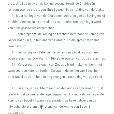
die zich bij de tuin van de koning bevond, terwijl de Chaldeeën
rondom voor de stad lagen. En zij gingen in de richting van de Vlakte.
8
Maar het leger van de Chaldeeën achtervolgde de koning en zij
haalden Zedekia in op de vlakten van Jericho. Heel zijn leger werd
van hem
gescheiden
en verspreid.
9
Toen grepen zij de koning en brachten hem naar de koning van
Babel, naar Ribla, in het land van Hamath. En die sprak het vonnis
over hem uit.
10
De koning van Babel
liet
de zonen van Zedekia voor diens
ogen afslachten. Ook
liet
hij in Ribla alle vorsten van Juda afslachten.
11
Verder
liet
hij de ogen van Zedekia blind maken en hem met
twee bronzen ketenen binden. Zo bracht de koning van Babel hem
naar Babel en zette hem in de gevangenis tot de dag van zijn dood.
12
Daarna, in de vijfde maand, op de tiende van de maand – dat
jaar was het negentiende
regerings
jaar van koning Nebukadrezar, de
koning van Babel – kwam Nebuzaradan, de bevelhebber van de
lijfwacht, die in dienst
stond van de koning van Babel, in
Jeruzalem.