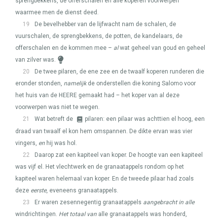
sprengbekkens, de offerschalen en alle koperen voorwerpen
waarmee men de dienst deed.
19
De bevelhebber van de lijfwacht nam de schalen, de
vuurschalen, de sprengbekkens, de potten, de kandelaars, de
offerschalen en de kommen mee –
al
wat geheel van goud en geheel
van zilver was.
20
De twee pilaren, de ene zee en de twaalf koperen runderen die
eronder stonden,
namelijk
de onderstellen die koning Salomo voor
het huis van de
HEERE
gemaakt had – het koper van al deze
voorwerpen was niet te wegen.
21
Wat betreft de
pilaren: een pilaar was achttien el hoog, een
draad van twaalf el kon hem omspannen. De dikte ervan was vier
vingers,
en
hij was hol.
22
Daarop zat een kapiteel van koper. De hoogte van een kapiteel
was vijf el. Het vlechtwerk en de granaatappels rondom op het
kapiteel waren helemaal van koper. En de tweede pilaar had zoals
deze
eerste
, eveneens granaatappels.
23
Er waren zesennegentig granaatappels
aangebracht in alle
windrichtingen.
Het totaal van
alle granaatappels was honderd,