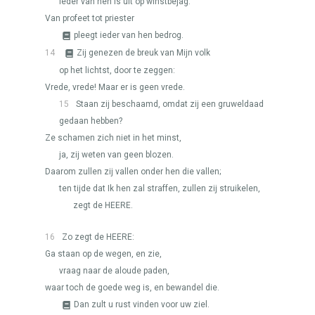
ieder van hen is uit op winstbejag.
Van profeet tot priester
pleegt ieder van hen bedrog.
14
Zij genezen de breuk van Mijn volk
op het lichtst, door te zeggen:
Vrede, vrede! Maar er is geen vrede.
15
Staan zij beschaamd, omdat zij een gruweldaad
gedaan hebben?
Ze schamen zich niet in het minst,
ja, zij weten van geen blozen.
Daarom zullen zij vallen onder hen die vallen;
ten tijde dat Ik hen zal straffen, zullen zij struikelen,
zegt de
HEERE
.
16
Zo zegt de
HEERE
:
Ga staan op de wegen, en zie,
vraag naar de aloude paden,
waar toch de goede weg is, en bewandel die.
Dan zult u rust vinden voor uw ziel.