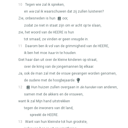
10
Tegen wie zal ik spreken,
en
wie
zal ik waarschuwen dat zij zullen luisteren?
Zie, onbesneden is hun
oor,
zodat ze niet in staat zijn om er acht op te slaan,
zie, het woord van de
HEERE
is hun
tot smaad, ze vinden er geen vreugde in.
11
Daarom ben ik vol van de grimmigheid van de
HEERE
,
ik ben het moe
haar
in te houden.
Giet haar dan uit over de kleine kinderen op straat,
over de kring van de jongemannen bij elkaar.
Ja, ook de man zal met de vrouw gevangen worden genomen,
de oudere met de hoogbejaarde.
12
Hun huizen zullen overgaan in
de handen
van anderen,
samen met de akkers en de vrouwen,
want Ik zal Mijn hand uitstrekken
tegen de inwoners van dit land,
spreekt de
HEERE
.
13
Want van hun kleinste tot hun grootste,