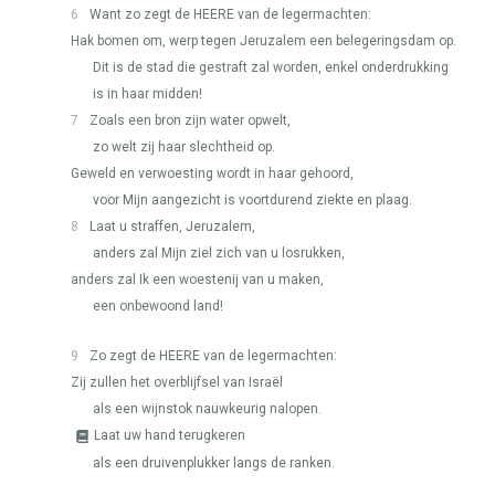
6
Want zo zegt de
HEERE
van de legermachten:
Hak bomen om, werp tegen Jeruzalem een belegeringsdam op.
Dit is de stad die gestraft zal worden, enkel onderdrukking
is in haar midden!
7
Zoals een bron zijn water opwelt,
zo welt zij haar slechtheid op.
Geweld en verwoesting wordt in haar gehoord,
voor Mijn aangezicht is voortdurend ziekte en plaag.
8
Laat u straffen, Jeruzalem,
anders zal Mijn ziel zich van u losrukken,
anders zal Ik een woestenij van u maken,
een onbewoond land!
9
Zo zegt de
HEERE
van de legermachten:
Zij zullen het overblijfsel van Israël
als een wijnstok nauwkeurig nalopen.
Laat uw hand terugkeren
als een druivenplukker langs de ranken.