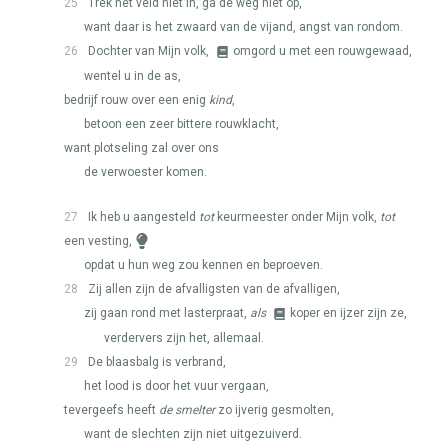
25
Trek het veld niet in, ga de weg niet op,
want daar is het zwaard van de vijand, angst van rondom.
26
Dochter van Mijn volk,
omgord u met een rouwgewaad,
wentel u in de as,
bedrijf rouw over een enig
kind
,
betoon een zeer bittere rouwklacht,
want plotseling zal over ons
de verwoester komen.
27
Ik heb u aangesteld
tot
keurmeester onder Mijn volk,
tot
een vesting,
opdat u hun weg zou kennen en beproeven.
28
Zij allen zijn de afvalligsten van de afvalligen,
zij gaan rond met lasterpraat,
als
koper en ijzer zijn ze,
verdervers zijn het, allemaal.
29
De blaasbalg is verbrand,
het lood is door het vuur vergaan,
tevergeefs heeft
de smelter
zo ijverig gesmolten,
want de slechten zijn niet uitgezuiverd.