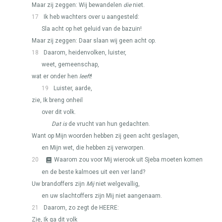
Maar zij zeggen: Wij bewandelen
die
niet.
17
Ik heb wachters over u aangesteld:
Sla acht op het geluid van de bazuin!
Maar zij zeggen: Daar slaan wij geen acht op.
18
Daarom, heidenvolken, luister,
weet, gemeenschap,
wat er onder hen
leeft
!
19
Luister, aarde,
zie, Ik breng onheil
over dit volk.
Dat is
de vrucht van hun gedachten.
Want op Mijn woorden hebben zij geen acht geslagen,
en Mijn wet, die hebben zij verworpen.
20
Waarom zou voor Mij wierook uit Sjeba moeten komen
en de beste kalmoes uit een ver land?
Uw brandoffers zijn
Mij
niet welgevallig,
en uw slachtoffers zijn Mij niet aangenaam.
21
Daarom, zo zegt de
HEERE
:
Zie, Ik ga dit volk